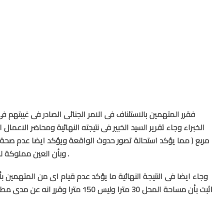
مربع ( مما يؤكد استحالة تصور حدوث الواقعة ويؤكد ايضا عدم صحة م
وبأن العين مملوكة للمتهم الاول وحده ولا صلة للمتهم الثانى بها .
اثبت بأن مساحة المحل 30 مترا وليس 150 م