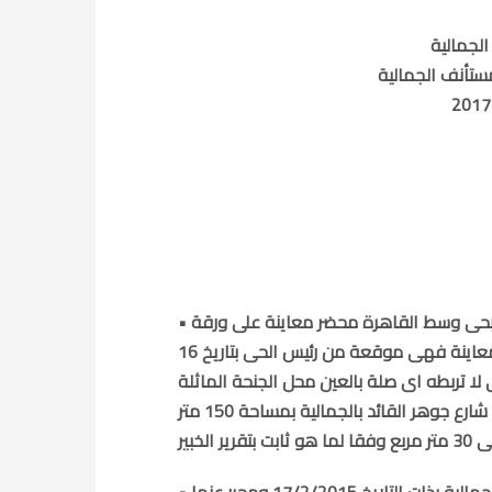
• بتاريخ 17 / 2/ 2015 حرر المهندس/ سيد عبد الخالق المهندس بحى وسط القاهرة محضر معاينة على ورقة
موقعة من رئيس الحى بتاريخ سابق على تاريخ تحرير محضر المعاينة فهى موقعة من رئيس الحى بتاريخ 16
لذى لا تربطه اى صلة بالعين محل الجنحة الماثلة
بعمل تشطيبات داخلية وخارجية بالمحل بالدور الارضى بالعقار رقم —- شارع جوهر القائد بالجمالية بمساحة 150 متر