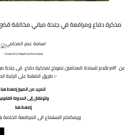
مذكرة دفاع ومرافعة في جنحة مباني مخالفة قضي في
↑ Grab this Headline Animator
نقدم للسادة المحامين نموذج لمذكرة دفاع فى جنحة مباني 
طريق الضغط على الرابط الموجود أسفل المذكرة وإليكم نموذج المذكرة :-
للمزيد من الصيغ إضغط هنا
وللإنتقال إلى المدونة القانوني
إضغط هنا
ويمكنكم الاستماع الى المرافعة الخاصة بتلك الجنحة من هنا