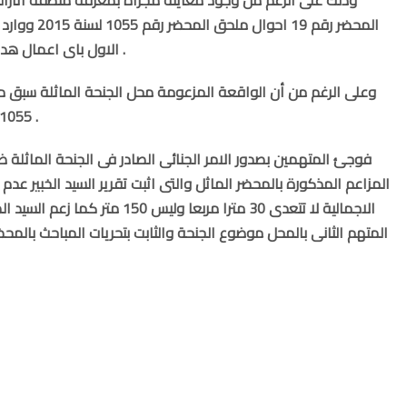
المحضر رقم 19
الاول باى اعمال هدم او تكسير او بناء بالعين محل الجنحة الماثلة .
1055 لسنة 2015 جنح الجمالية وقضى فها ببراءته .
المزاعم المذكورة بالمحضر الماثل والتى اثبت تقرير السيد الخبير ع
الاجمالية لا تتعدى 30 مترا مربعا 