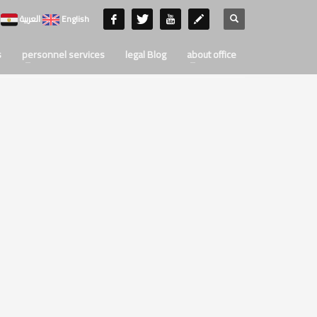
English
العربية
s
personnel services
legal Blog
about office