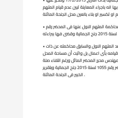
• وذلك على الرغم من وجود معاينة مجراة بمعرفة منطقة اثارالجمالية بذات التاريخ 17/2/2015 ومحرر عنها
 احوال ملحق المحضر رقم 1055 لسنة 2015 ووارد بها انه باجراء المعاينة تبين عدم قيام المتهم
• وعلى الرغم من أن الواقعة المزعومة محل الجنحة الماثلة سبق محاكمة المتهم الاول عنها فى المحضر رقم
• فوجئ المتهمين بصدور الامر الجنائى الصادر فى الجنحة الماثلة ضد المتهم الاول والسابق محاكمته عن ذات
دم قيامه بأى اعمال بل واثبت أن مساحة المحل
وليس 150 متر كما زعم السيد المهندس محرر المحضر الماثل ورغم انتفاء صلة
المتهم الثانى بالمحل موضوع الجنحة والثابت بتحريات المباحث بالمحضر رقم 1055 لسنة 2015 جنح الجمالية وبتقرير
الخبير فى الجنحة الماثلة .