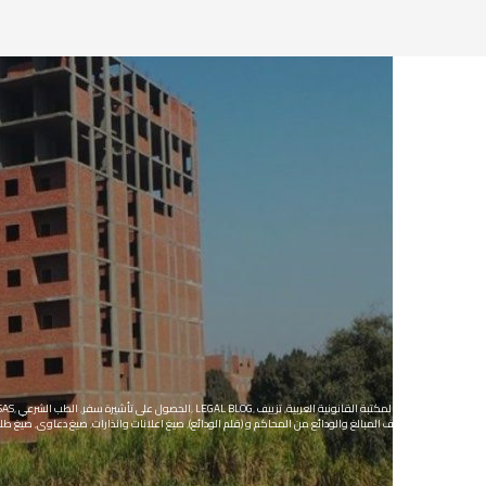
المكتبة القانونية
,
المكتبة القانونية العربية
,
تزييف
,
LEGAL BLOG
,
الحصول على تأشيرة سفر
,
الطب الشرعي
,
SAS
وتزوير
,
جنائى
,
صرف المبالغ والودائع من المحاكم و (قلم الودائع)
,
صيغ اعلانات وانذارات
,
صيغ دعاوى
,
صيغ طلب