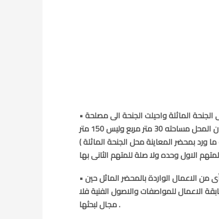
• فقرر المتهمين بالاستئناف فى الامر الجنائى الصادر فى غيبتهم فى الجنحة الماثلة واحيلت الجنحة الى مصلحة
الخبراء وجاء تقرير السيد الخبير فى نتيجته النهائية ومحاضر الاعمال ان المحل مساحته 30 متر مربع وليس 150 متر
ا ورد بمحضر المعاينة محل الجنحة الماثلة )
• وجاء ايضا فى النتيجة النهائية ما يؤكد عدم قيام اى من المتهمين بأى من الاعمال الواردة بالمحضر الماثل حين
ترا وقرر انه عن مدى مطابقة الاعمال للمواصفات والاصول الفنية فلا
مجال لبحثها .