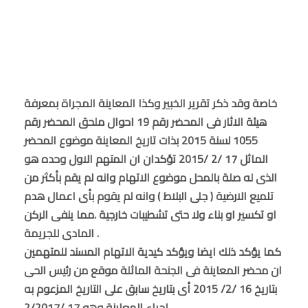
خاصة وقد ذكر تقرير الخبير وكذا المعاينة المجراة بمعرفة
هيئة الاثار فى المحضر رقم 19 احوال ملحق المحضر رقم
1055 لسنة 2015 بذات تاريخ المعاينة موضوع المحضر
الماثل 17 /2 /2015 تؤكدان ان المتهم الاول وحده هو
الذى له صلة بالمحل موضوع الاتهام وانه لم يقم بأكثر من
تلميع الارضية ( جلى البلاط ) وانه لم يقوم بأى اعمال هدم
او تكسير او بناء ولا حتى تشطيبات خارجية .مما ينفى الركن
المادى للجريمة .
كما يؤكد ذلك ايضا ويؤكد كيدية الاتهام المسند للمتهمين
ان محضر المعاينة فى الجنحة الماثلة موقع من رئيس الحى
بتاريخ 16 /2/ 2015 أى بتاريخ سابق على التاريخ المزعوم به
اجراء المعاينة وهو 17 /2/2017 .