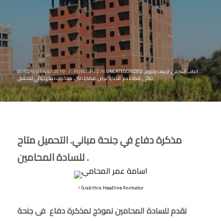
الطب الشرعي
,
تزييف وتزوير
,
,
UNCATEGORIZED
PUBLISHED IN
/
SUNDAY, 07 JULY 2019
جنائى
,
قضايا دم
,
قضايا عرض
,
قضايا مال
,
مذكرات دفاع جنائي للتحميل
مذكرة دفاع في جنحة مباني. التحميل متاح
للسادة المحامين .
↑ Grab this Headline Animator
نقدم للسادة المحامين نموذج لمذكرة دفاع فى جنحة