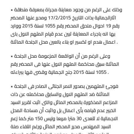
• وذلك على الرغم من وجود معاينة مجراة بمعرفة منطقة
اثارالجمالية بذات التاريخ 17/2/2015 ومحرر عنها المحضر
رقم 19 احوال ملحق المحضر رقم 1055 لسنة 2015 ووارد
بها انه باجراء المعاينة تبين عدم قيام المتهم الاول باى
اعمال هدم او تكسير او بناء بالعين محل الجنحة الماثلة .
• وعلى الرغم من أن الواقعة المزعومة محل الجنحة
الماثلة سبق محاكمة المتهم الاول عنها فى المحضر رقم
1055 لسنة 2015 جنح الجمالية وقضى فها ببراءته .
• فوجئ المتهمين بصدور الامر الجنائى الصادر فى الجنحة
الماثلة ضد المتهم الاول والسابق محاكمته عن ذات
المزاعم المذكورة بالمحضر الماثل والتى اثبت تقرير السيد
الخبير عدم قيامه بأى اعمال بل واثبت أن مساحة المحل
الاجمالية لا تتعدى 30 مترا مربعا وليس 150 متر كما زعم
السيد المهندس محرر المحضر الماثل ورغم انتفاء صلة