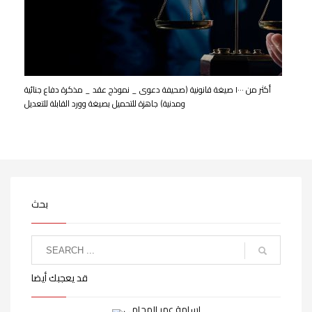
أكثر من ١٠٠٠ صيغة قانونية (صحيفة دعوى _ نموذج عقد _ مذكرة دفاع جنائية
ومدنية) جاهزة للتحميل بصيغة وورد القابلة للتعديل
بحث
قد يعجبك أيضا