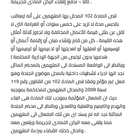
ثالثا :- ندفع إنتفاء الركن المادى للجريمة .
تنص المادة 102 المحال بها المتهمين على أنه (يعاقب
بالحبس مدة لا تزيد على خمس سنوات أو الغرامة التى لا
تقل عن مثلى قيمة الأعمال المخالفة ولا تجاوز ثلاثة أمثال
هذه القيمة ، كل من قام بإنشاء مبان أو إقامة أعمال أو
توسيعها أو تعليتها أو تعديلها أو تدعيمها أو ترميمها أو
هدمها بدون ترخيص من الجهة الإدارية المختصة )
وبالنظر الى الواقعة المسندة الى المتهمين بالمحضر الماثل
نجد انها اجراء تشطيبات داخلية بالمحل موضوع الجنحة وهو
فعل غير مؤثم وفقا لنص المادة 102 من القانون رقم 119
لسنة 2008 والمحال المتهمين للمحاكمة بموجبه
حيث ان الافعال المؤثمة بموجب تلك المادة هى البناء
والهدم والترميم والتعلية والتعديل وبالنظر الى محضر الجنحة
الماثلة نجد انه لم يسند اى من تلك الافعال الى المتهمين
مما ينتفى معه الركن اللمادى للجريمة ويتعين معه
والحال كذلك القضاء ببراءة المتهمين .