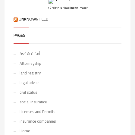
↑ Grab this Headline Animator
UNKNOWN FEED
PAGES
أسئلة شائعة
Attorneyship
land registry
legal advice
civil status
social insurance
Licenses and Permits
insurance companies
Home