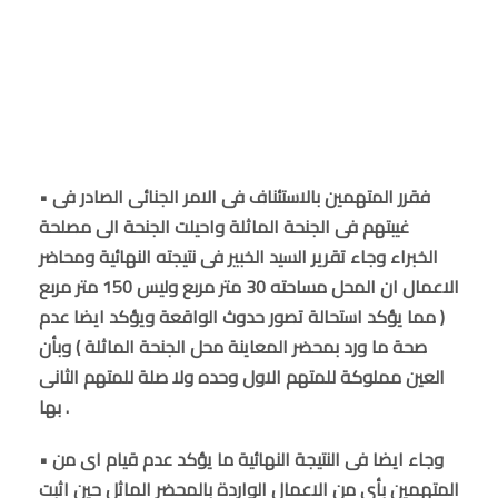
• فقرر المتهمين بالاستئناف فى الامر الجنائى الصادر فى
غيبتهم فى الجنحة الماثلة واحيلت الجنحة الى مصلحة
الخبراء وجاء تقرير السيد الخبير فى نتيجته النهائية ومحاضر
الاعمال ان المحل مساحته 30 متر مربع وليس 150 متر مربع
( مما يؤكد استحالة تصور حدوث الواقعة ويؤكد ايضا عدم
صحة ما ورد بمحضر المعاينة محل الجنحة الماثلة ) وبأن
العين مملوكة للمتهم الاول وحده ولا صلة للمتهم الثانى
بها .
• وجاء ايضا فى النتيجة النهائية ما يؤكد عدم قيام اى من
المتهمين بأى من الاعمال الواردة بالمحضر الماثل حين اثبت