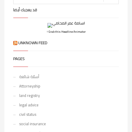
قد يعجبك أيضا
↑ Grab this Headline Animator
UNKNOWN FEED
PAGES
أسئلة شائعة
Attorneyship
land registry
legal advice
civil status
social insurance