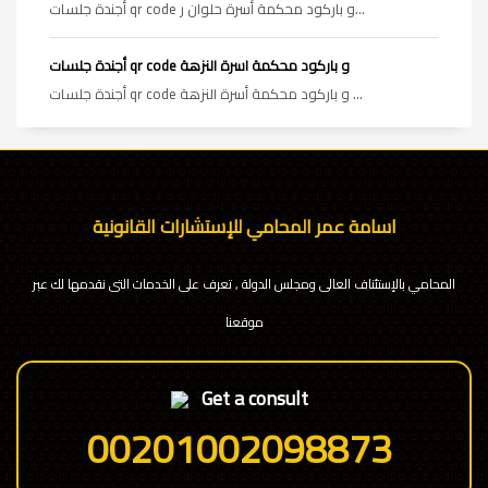
أجندة جلسات qr code و باركود محكمة أسرة حلوان ر...
أجندة جلسات qr code و باركود محكمة اسرة النزهة
أجندة جلسات qr code و باركود محكمة أسرة النزهة ...
اسامة عمر المحامي للإستشارات القانونية
المحامي بالإستئناف العالى ومجلس الدولة , تعرف على الخدمات التى نقدمها لك عبر
موقعنا
Get a consult
00201002098873