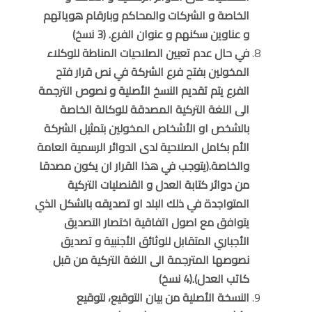
الخاصة و الشركات والمحاكم وبارقام هوياتهم
و عناوين سكنهم و عنوان الفرع. (3 نسخ)
في حال عدم تعيين الصلاحيات المناطة للوكلاء
المخولين بفتح فرع الشركة في نص قرار فتح
الفرع يتم تقديم النسخ الأصلية و نصوص الترجمة
الى اللغة التركية المصدقة للوكالة الخاصة
بالشخص او الأشخاص المخولين بتمثيل الشركة
الأم بكامل الصلاحية لدى الدوائر الرسمية العامة
والخاصة.(يتوجب في هذا القرار ان يكون مصدقا
من دوائر كتابة العدل و القنصليات التركية
المتواجدة في ذلك البلد او تصديقه بالشكل الذي
يتوافق مع اصول اتفاقية اختصار التصديق
الأجباري المتقابل للوثائق الأجنبية و تصديق
نصوصها المترجمة الى اللغة التركية من قبل
كاتب العدل).(4 نسخ)
النسخة الأصلية من بيان التوقيع، لتوقيع