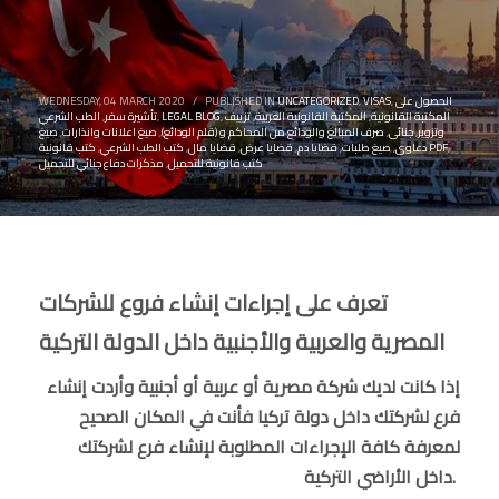
الحصول على
,
VISAS
,
UNCATEGORIZED
PUBLISHED IN
/
WEDNESDAY, 04 MARCH 2020
المكتبة القانونية
,
المكتبة القانونية العربية
,
تزييف
,
LEGAL BLOG
,
تأشيرة سفر
,
الطب الشرعي
وتزوير
,
جنائى
,
صرف المبالغ والودائع من المحاكم و (قلم الودائع)
,
صيغ اعلانات وانذارات
,
صيغ
,
كتب قانونية PDF
دعاوى
,
صيغ طلبات
,
قضايا دم
,
قضايا عرض
,
قضايا مال
,
كتب الطب الشرعي
,
كتب قانونية للتحميل
,
مذكرات دفاع جنائي للتحميل
تعرف على إجراءات إنشاء فروع للشركات
المصرية والعربية والأجنبية داخل الدولة التركية
إذا كانت لديك شركة مصرية أو عربية أو أجنبية وأردت إنشاء
فرع لشركتك داخل دولة تركيا فأنت في المكان الصحيح
لمعرفة كافة الإجراءات المطلوبة لإنشاء فرع لشركتك
داخل الأراضي التركية.