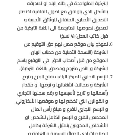
التركية المتواجدة في ذلك البلد او تصديقه
بالشكل الذي يتوافق مع اصول اتفاقية اختصار
التصديق الأجباري المتقابل للوثائق الأجنبية و
تصديق نصوصها المترجمة الى اللغة التركية من
قبل كاتب العدل).(4 نسخ)
نموذج بيان موقع ممن لهم حق التوقيع عن
الشركة (النسخة الأصلية من خطاب البيان
الموقع من قبل أصحاب الحق في التوقيع باسم
الشركة و النص مترجم ومصدق باللغة التركية)،
الإسم التجاري للمركز الراغب بفتح الفرع و نوع
الشركة و مجالات اشتغالها و نوعها و مقدار
رأسمالها و تاريخ تأسيسها و رقم سجلها التجاري
و القوانين التي تخضع لها و موقعها الألكتروني
و الإسم التجاري للفرع و مبلغ رأس المال
المخصص للفرع و الإسم الكامل للشخص او
الأشخاص المخولين بتمثيل الشركة بكامل
الصلاحيات لدى الدوائر الرسمية و العامة و