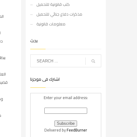
كتب قانونية للتحميل
ل
مذكرات دفاع جنائي للتحميل
ال
معلومات قانونية
ل
بحث
دف
ببطل
الع
اشترك فى موجزنا
قضية
Enter your email address:
وم
م
Delivered by
FeedBurner