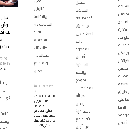
نشر الوعى
تحميل
لسادة
القانونى
المذكرة
محامين
والثقافة
هل 
بصيغة pdf
نموذج
وأن 
القانونية بين
عن طريق
مذكرة
لك أح
افراد
الضغط على
اع فى
ق
المجتمع
الرابط
دعارة
مخدرا
كانت تلك
الموجود
ويمكن
المقالة .. ..
أسفل
Y, 16
راتكم
ويمكنكم
2019
BY
المذكرة
تحميل
A1X
تحميل
وإليكم
لمذكرة
نموذج
وما أن
بصيغة pdf
PUBLISHED
المذكرة :-
حتى 
 طريق
IN
بسم الله
UNCATEGORIZED
,
شيء وأ
ط على
الطب الشرعي
,
الرحمن
تزييف وتزوير
,
الرابط
الرحيم ” إِنَّ
جنائى
,
قضايا دم
,
فاستلق
موجود
قضايا عرض
,
قضايا
اللَّهَ يُدَافِعُ
مال
,
مذكرات دفاع
وبفضه 
أسفل
جنائي للتحميل
عَنِ الَّذِينَ
أنه 