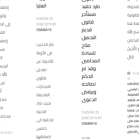
العليا
طرد حفيد
لمدونة
إضغط
مستأجر
قانونية
وللإ
SUNDAY, 30
قانون
ط هنا
إلى ال
JUNE 2019
BY
قديم
OSAMA1X
م الله
القا
التحميل
الرحمن
إضغط
متاح
كثر الحديث
الَّذِينَ
بسم
للسادة
فى الأونة
قَالَ
ال
المحامين
الأخيرة عن
الرحيم
وقد تم
تعديل
الله 
PUB
الحكم
قانون
IN
عن 
لصالحه
UNCATE
الايجارات
 الشرعي
,
وبرفض
أم
القديمة
لقانونية
,
الدعوى
صدق 
ف وتزوير
,
بحيث تزاد
 دعاوى
,
ال
ات
,
قضايا
الاجرة
TUESDAY, 25
محكمة
يا عرض
,
JUNE 2019
BY
الحالية الى
ايا مال
,
OSAMA1X
ات دفاع
خمس
 للتحميل
BLISHED
اضعافها
نقدم