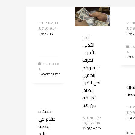
THURSDAY, 11
MOND
JULY 2019
BY
JULY 
OSAMA1X
OSAM
الحد
الأدنى
PU
للأجور .
IN
UNCAT
تعرف
PUBLISHED
عليه وقم
IN
بتحميل
UNCATEGORIZED
نص القرار
ترك
الصادر
معنا
بتطبيقه
من هنا
THURS
مذكرة
JULY 
دفاع في
WEDNESDAY,
OSAM
10 JULY 2019
قضية
BY
OSAMA1X
Ente
سلاح