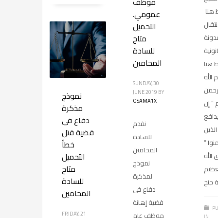
موظف
 هنا
عمومي.
نتقال
التحميل
متاح
مدونة
للسادة
نونية
المحامين
 هنا
 الله
SUNDAY, 30
رحمن
JUNE 2019
BY
نموذج
OSAMA1X
 ” إن
مذكرة
يدافع
دفاع فى
نقدم
الذين
قضية قتل
للسادة
نوا “
خطأ
المحامين
التحميل
الله
نموذج
متاح
عظيم
لمذكرة
للسادة
 جنح
دفاع فى
المحامين
قضية إهانة
PU
FRIDAY, 21
موظف عام
IN