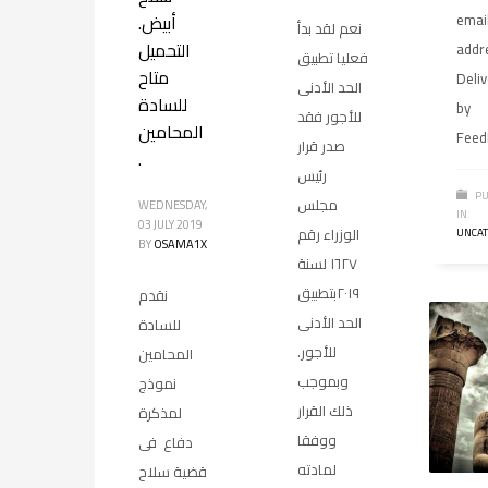
emai
أبيض.
نعم لقد بدأ
التحميل
addr
فعليا تطبيق
متاح
Deli
الحد الأدنى
للسادة
by
للأجور فقد
المحامين
Feed
صدر قرار
.
رئيس
PU
مجلس
WEDNESDAY,
IN
03 JULY 2019
الوزراء رقم
UNCAT
BY
OSAMA1X
١٦٢٧ لسنة
٢٠١٩بتطبيق
نقدم
الحد الأدنى
للسادة
للأجور.
المحامين
وبموجب
نموذج
ذلك القرار
لمذكرة
ووفقا
دفاع فى
لمادته
قضية سلاح