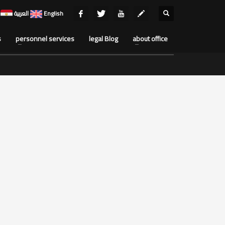
English
العربية
s
personnel services
legal Blog
about office