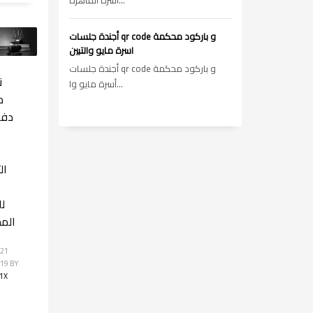
أسرة القاهره...
أجندة جلسات qr code و باركود محكمة
اسرة مايو والتبين
أجندة جلسات qr code و باركود محكمة
ن
أسرة مايو وا...
م
دفا
ال
ل
الم
 21
019
BY
1X