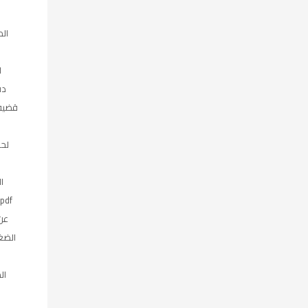
ل
ال
ل
دف
قضية 
لحض
ا
عن
الضغ
ال