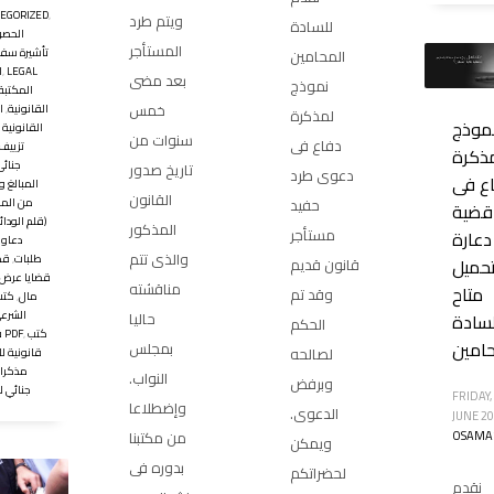
EGORIZED
,
ويتم طرد
للسادة
الحصو
المستأجر
تأشيرة سفر
المحامين
LEGAL
,
ا
بعد مضى
نموذج
المكتبة
خمس
القانونية
,
ا
لمذكرة
موذج
القانونية ا
سنوات من
دفاع فى
تزييف 
ذكرة
جنائى
تاريخ صدور
دعوى طرد
ع فى
المبالغ و
القانون
من المح
حفيد
قضية
(قلم الودائ
المذكور
مستأجر
دعارة
دعاو
والذى تتم
طلبات
,
قض
تحميل
قانون قديم
قضايا عرض
مناقشته
متاح
وقد تم
مال
,
كتب
الشرع
لسادة
حاليا
الحكم
كتب
,
قانونية PDF
حامين
بمجلس
لصالحه
قانونية ل
مذكرات
النواب.
وبرفض
جنائي ل
FRIDAY,
وإضطلاعا
الدعوى.
JUNE 2
OSAMA
من مكتبنا
ويمكن
بدوره فى
لحضراتكم
نقدم