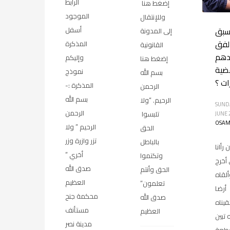
الرابط
إضغط هنا
الموجود
وللإنتقال
سبق
أسفل
إلى المدونة
لفق
المذكرة
القانونية
دهم
وإليكم
إضغط هنا
ضية
نموذج
بسم الله
ت ؟
المذكرة :-
الرحمن
بسم الله
الرحيم. “ولا
SUNDA
الرحمن
تلبسوا
JUNE 
OSAM
الرحيم ” ولا
الحق
تزر وازرة وزر
بالباطل
 رأانا
أخري “
وتكتموا
أخرج
صدق الله
الحق وأنتم
لقاه
العظيم
تعلمون”
أرضا
محكمة جنح
صدق الله
يناه
مستأنف
العظيم
تبين
مدينة نصر
قطعة