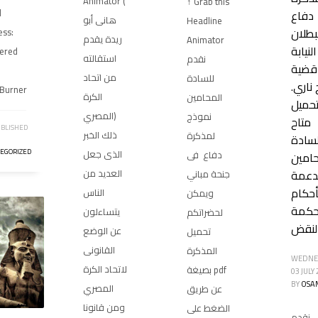
Animator (
↑ Grab this
l
دفاع
هانى أبو
Headline
بطلان
ess:
ريدة يقدم
Animator
لنيابة
vered
استقالته
نقدم
قضية
من اتحاد
للسادة
ناري.
Burner
الكرة
المحامين
تحميل
المصري)
نموذج
متاح
BLISHED
ذلك الخبر
لمذكرة
لسادة
EGORIZED
الذى جعل
دفاع فى
حامين
عمة
العديد من
جنحة مباني
أحكام
الناس
ويمكن
كمة
يتساءلون
لحضراتكم
لنقض
عن الوضع
تحميل
القانونى
المذكرة
WEDNES
لاتحاد الكرة
بصيغة pdf
03 JULY
BY
OSA
المصري
عن طريق
ومن قانونا
الضغط على
نقدم