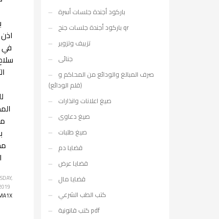
باركود أجندة جلسات أسرة
ب
باركود أجندة جلسات جنح qr
اذن ا
تزييف وتزوير
في 
سلاح 
جنائى
ال
صرف المبالغ والودائع من المحاكم و
(قلم الودائع)
ل
صيغ اعلانات وانذارات
الم
صيغ دعاوى
مد
ب
صيغ طلبات
مح
قضايا دم
ا
قضايا عرض
قضايا مال
DAY,
 2019
كتب الطب الشرعي
MA1X
كتب قانونية pdf