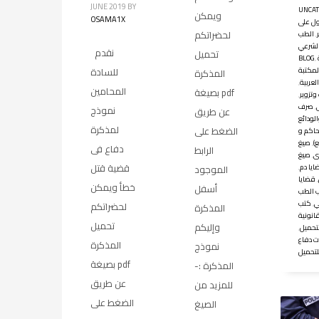
JUNE 2019
BY
UNCAT
ويمكن
OSAMA1X
ل على
لحضراتكم
,
الطب
لشرعي
نقدم
تحميل
BLOG
,
لمكتبة
للسادة
المذكرة
لعربية
,
المحامين
بصيغة pdf
وتزوير
,
,
صرف
نموذج
عن طريق
الودائع
لمذكرة
الضغط على
اكم و
ع)
,
صيغ
دفاع فى
الرابط
ى
,
صيغ
قضية قتل
ايا دم
,
الموجود
,
قضايا
خطأ ويمكن
أسفل
 الطب
ي
,
كتب
لحضراتكم
المذكرة
تحميل
وإليكم
لتحميل
,
 دفاع
المذكرة
نموذج
لتحميل
بصيغة pdf
المذكرة :-
عن طريق
للمزيد من
الضغط على
الصيغ