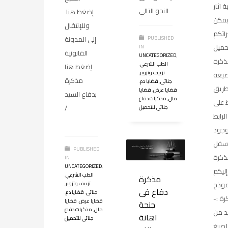
 اثار
النحو التالي
إضغط هنا
مكن
وللإنتقال
اتكم
إلى المدونة
PUBLISHED
حميل
IN
القانونية
UNCATEGORIZED
,
ذكرة
الطب الشرعي
,
إضغط هنا
تزييف وتزوير
,
يغة pdf
مذكرة
جنائى
,
قضايا دم
,
طريق
قضايا عرض
,
قضايا
بدفاع السيد
مال
,
مذكرات دفاع
 على
/
جنائي للتحميل
الرابط
وجود
سفل
PUBLISHED
ذكرة
IN
UNCATEGORIZED
,
ليكم
الطب الشرعي
,
مذكرة
موذج
تزييف وتزوير
,
دفاع فى
جنائى
,
قضايا دم
,
رة :-
قضايا عرض
,
قضايا
جنحة
مال
,
مذكرات دفاع
د من
اهانة
جنائي للتحميل
لصيغ