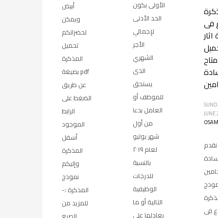
الأولى يكون
أبيض
كرة
الحد الأدنى
ويمكن
 فى
لإجمالي
لحضراتكم
اثار
الأجر
تحميل
حميل
الشهري
متاح
المذكرة
ادة
الذى
بصيغة pdf
مين
يستحق
عن طريق
للموظف أو
الضغط على
SUNDA
العامل بدءا
الرابط
JUNE 
OSAM
من أول
الموجود
شهر يوليو
أسفل
نقدم
لعام ٢٠١٩
المذكرة
سادة
بالنسبة
وإليكم
امين
للدرجات
نموذج
موذج
الوظيفية
المذكرة :-
ذكرة
التالية أو ما
للمزيد من
ع فى
يعادلها على
الصيغ