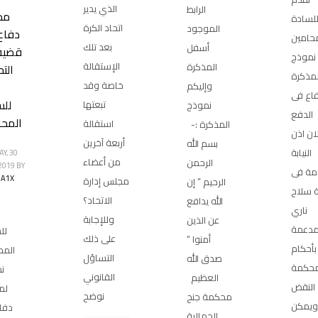
الذي يدير
الرابط
مذ
لسادة
اتحاد الكرة
الموجود
دفاع
محامين
بعد تلك
أسفل
قضية 
نموذج
الإستقالة
المذكرة
الت
مذكرة
خاصة وقد
وإليكم
اع فى
للس
تبعتها
نموذج
الدفع
المحا
استقالة
المذكرة :-
ان اذن
أربعة آخرين
بسم الله
النيابة
Y, 30
من أعضاء
الرحمن
2019
BY
امة فى
A1X
مجلس إدارة
الرحيم ” إن
 سلاح
الاتحاد؟
الله يدافع
ناري
وللإجابة
عن الذين
دعمة
لل
على ذلك
أمنوا “
بأحكام
المح
التساؤل
صدق الله
حكمة
ن
القانوني
العظيم
النقض
لم
نوضح
محكمة جنح
ويمكن
دفا
الجمالية