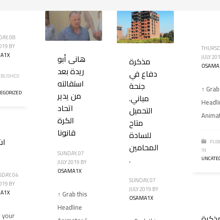
AY, 08
2019
BY
THURSD
A1X
هانى أبو
JULY 20
مذكرة
OSAMA
ريدة بعد
دفاع في
BLISHED
استقالته
جنحة
↑ Grab
EGORIZED
من يدير
مباني.
Headli
اتحاد
التحميل
Anima
الكرة
متاح
قانونا
للسادة
اش
PUB
المحامين
IN
SUNDAY, 07
.
UNCATE
JULY 2019
BY
OSAMA1X
DAY, 04
SUNDAY, 07
2019
BY
JULY 2019
BY
A1X
↑ Grab this
OSAMA1X
Headline
r your
ذكرة