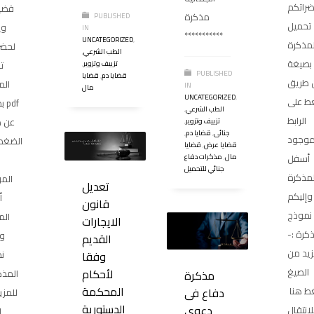
راتكم
قضية
مذكرة
PUBLISHED
تحميل
وي
IN
***********
UNCATEGORIZED
,
لمذكرة
لحضر
الطب الشرعي
,
بصيغة pdf
ت
تزييف وتزوير
,
PUBLISHED
قضايا دم
,
قضايا
 طريق
الم
IN
مال
UNCATEGORIZED
,
ط على
بص
الطب الشرعي
,
الرابط
عن 
تزييف وتزوير
,
جنائى
,
قضايا دم
,
موجود
الضغط
قضايا عرض
,
قضايا
مال
,
مذكرات دفاع
أسفل
جنائي للتحميل
لمذكرة
الم
تعديل
وإليكم
أ
قانون
نموذج
الم
الايجارات
كرة :-
وإ
القديم
زيد من
ن
وفقا
لأحكام
الصيغ
المذك
مذكرة
المحكمة
ط هنا
دفاع فى
للمزي
الدستورية
دعوى
إنتقال
ا