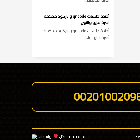
أسرة القاهره...
أجندة جلسات qr code و باركود محكمة
اسرة مايو والتبين
أجندة جلسات qr code و باركود محكمة
أسرة مايو وا...
0020100209
تم تصميمة بكل
بواسطة
عة