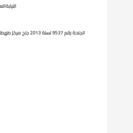
النيابةال
الجنحة رقم 9537 لسنة 2013 جنح مركز طهطا والمستأنفة تحت رقم