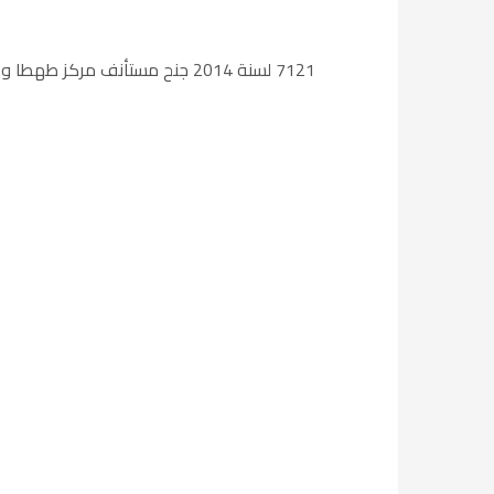
7121 لسنة 2014 جنح مستأنف مركز طهطا والمستأنفة لجلسة 21 / 7 / 2014