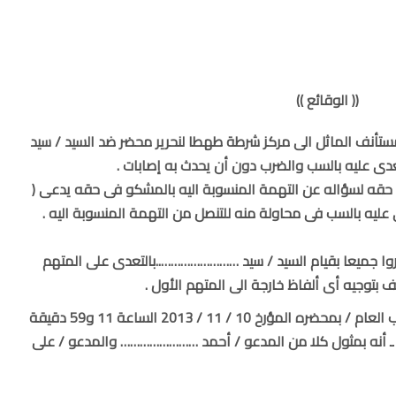
(( الوقائع ))
2 توجه المتهم المستأنف الماثل الى مركز شرطة طهطا لنحرير محضر ضد السيد / سيد
 عليه بالسب والضرب دون أن يحدث به إصابات .
حقه لسؤاله عن التهمة المنسوبة اليه بالمشكو فى حقه يدعى (
عليه بالسب فى محاولة منه للتنصل من التهمة المنسوبة اليه .
وا جميعا بقيام السيد / سيد ……………………..بالتعدى على المتهم
 بتوجيه أى ألفاظ خارجة الى المتهم الأول .
وذلك ما قرروه أمام السيد / وكيل النائب العام / بمحضره المؤرخ 10 / 11 / 2013 الساعة 11 و59 دقيقة
ام ـ أنه بمثول كلا من المدعو / أحمد …………………… والمدعو / على