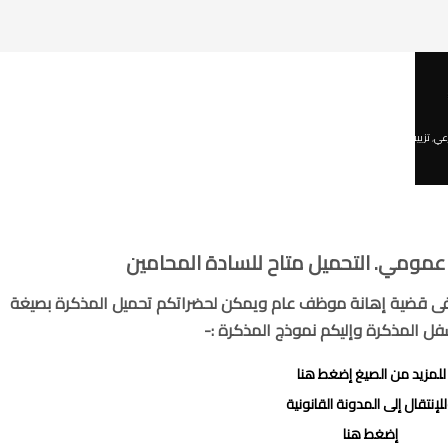
عي
,
تزييف وتزوير
,
جنائى
,
قضايا دم
,
قضايا عرض
,
قضايا مال
,
مذكرات دفاع جنائي للتحميل
مومي. التحميل متاح للسادة المحامين
 فى قضية إهانة موظف عام ويمكن لحضراتكم تحميل المذكرة بصيغة
للمزيد من الصيغ إضغط هنا
لإنتقال إلى المدونة القانونية
إضغط هنا