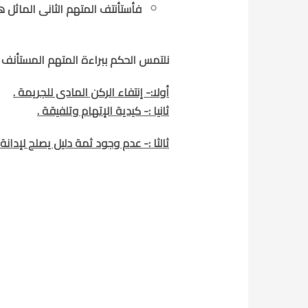
فأستأنتف المتهم الثانى الماثل ه
نلتمس الحكم ببراءة المتهم المستأنف م
أولا:- إنتفاء الركن المادى للجريمة .
ثانيا :- كيدية الإتهام وتلفيقة .
ثالثا :- عدم وجود ثمة دليل يصلح لإدانة