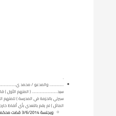
.
…………… والمدعو / محمد ي………………… بمثو
سيد……………………… ( المتهم الأول ) قام ب
سيرتي بالحزمة في المدرسة ) للمتهم 
الماثل ) لم يقم بالتعدي بأي ألفاظ خار
وبجلسة 3/6/2014 قضت محكمة أول درجة بتغريم المتهمين مائتى جنيه .