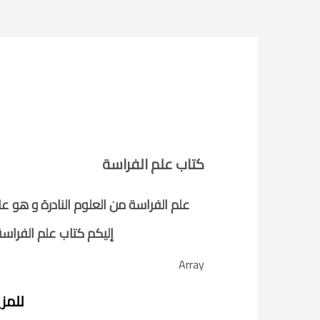
الإثنين, 26 أغسطس 2019
/
UNCATEGORIZED
PUBLISHED IN
,
الطب
صيغ طلبات
,
قضايا دم
,
قضايا عرض
,
قضايا مال
,
كتب الطب الشرعي
,
كتب قا
كتاب علم الفراسة
علم الفراسة من العلوم النادرة و هو 
إليكم كتاب علم الفراس
Array
للمز