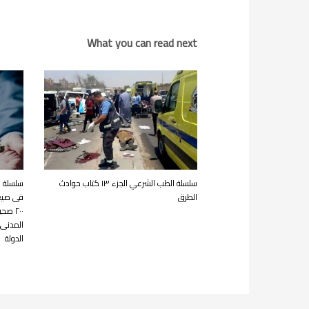
What you can read next
سلسلة الطب الشرعي الجزء ١٣ كتاب حوادث
سلسلة ص
الطرق
فى صيغ 
٢٠٠ ص
المدنى 
الدولة