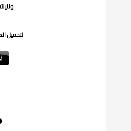
وللإنت
لتحميل الك