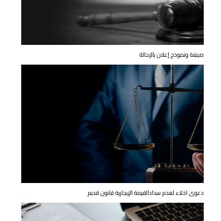
صيغة ونموذج إعلان بالإحالة
دعوى اخلاء لعدم سدادالقیمة الإیجاریة قانون قديم