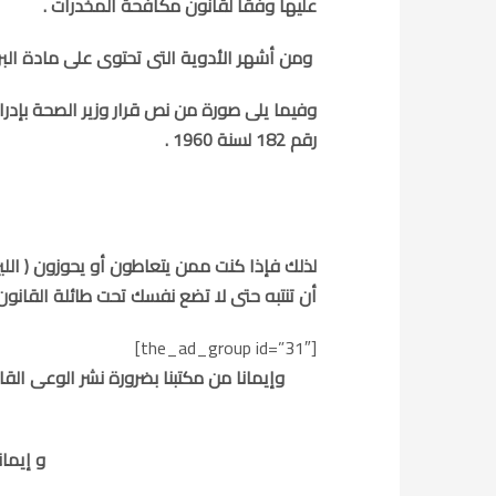
عليها وفقا لقانون مكافحة المخدرات .
ومن أشهر الأدوية التى تحتوى على مادة البربجال
وفيما يلى صورة من نص قرار وزير الصحة بإدرا
رقم 182 لسنة 1960 .
لذلك فإذا كنت ممن يتعاطون أو يحوزون ( الليرك
أن تنتبه حتى لا تضع نفسك تحت طائلة القان
[the_ad_group id=”31″]
وإيمانا من مكتبنا بضرورة نشر الوعى الق
و إيمان