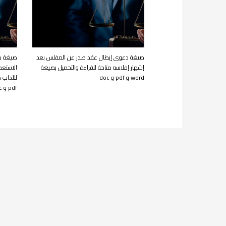
صيغة دعوى إبطال عقد صدر عن المفلس بعد
صيغة ص
إشهار إفلاسه متاحة للقراءة والتحميل بصيغة
الاستعما
word و pdf و doc
pdf و doc