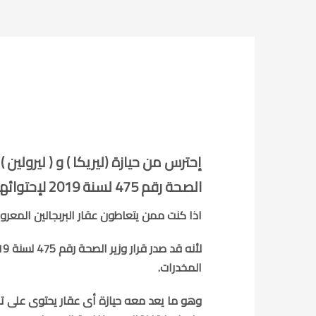
الأحد, 18 أغسطس 2019
/
UNCATEGORIZED
PUBLISHED IN
,
الطب 
للتحميل
إحترس من حيازة (ليريكا ) و ( ليرولين
الصحة رقم 475 لسنة 2019 لإحتوائهم على مادة البربجالين
اذا كنت ممن يتعاطون عقار البربجالين المعروف 
المخدرات.
وهو ما يعد معه حيازة أى عقار يحتوى على تلك