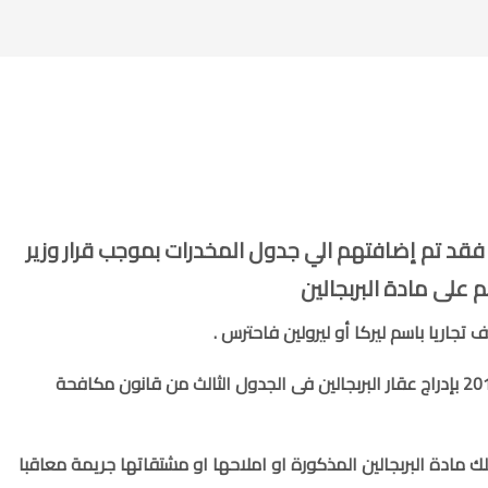
الشرعي
,
تزييف وتزوير
,
جنائى
,
قضايا دم
,
قضايا عرض
,
قضايا مال
,
كتب قانونية للتحميل
,
مذكرات دفاع جنائي
 ) فقد تم إضافتهم الي جدول المخدرات بموجب قرار وزير
تجاريا باسم ليركا أو ليرولين فاحترس .
لأنه قد صدر قرار وزير الصحة رقم 475 لسنة 2019 بإدراج عقار البربجالين فى الجدول الثالث من قانون مكافحة
 مادة البربجالين المذكورة او املاحها او مشتقاتها جريمة معاقبا