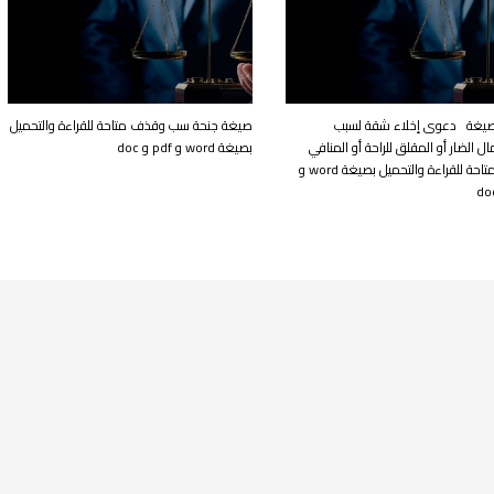
يغة دعوى إخلاء شقة لسبب
صيغة جنحة سب وقذف متاحة للقراءة والتحميل
ل الضار أو المقلق للراحة أو المنافي
بصيغة word و pdf و doc
للآداب متاحة للقراءة والتحميل بصيغة word و