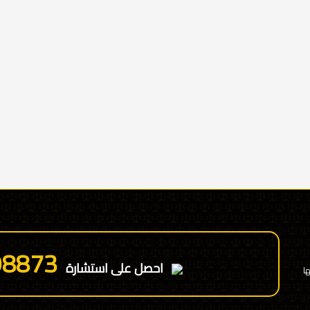
98873
احصل على استشارة
ا