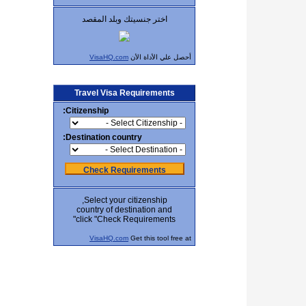
اختر جنسيتك وبلد المقصد
أحصل علي الأداة الأن
VisaHQ.com
Travel Visa Requirements
Citizenship:
Destination country:
Check Requirements
Select your citizenship,
country of destination and
click "Check Requirements"
VisaHQ.com
Get this tool free at