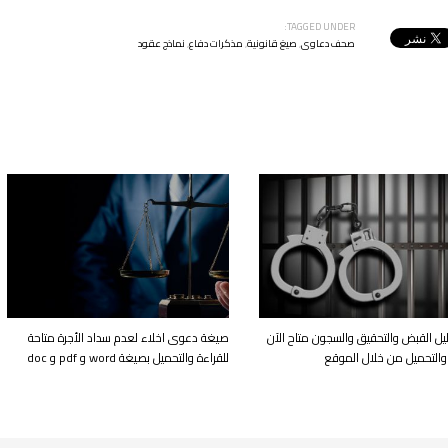
TAGGED UNDER:
صحف دعاوى
,
صيغ قانونية
,
مذكرات دفاع
,
نماذج عقود
يل القبض والتحقيق والسجون متاح الآن
صيغة دعوى اخلاء لعدم سداد الأجرة متاحة
 والتحميل من خلال الموقع
للقراءة والتحميل بصيغة word و pdf و doc