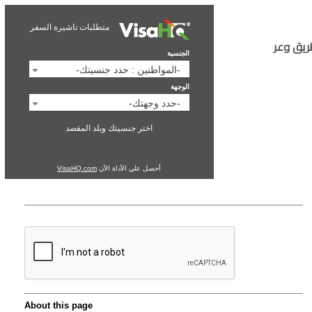
متطلبات تاشيرة السفر
طريق وعر
الجنسية
-المواطنين : حدد جنسيتك-
الوجهة
-حدد وجهتك-
اختر جنسيتك وبلد المقصد
أحصل علي الأداة الأن
VisaHQ.com