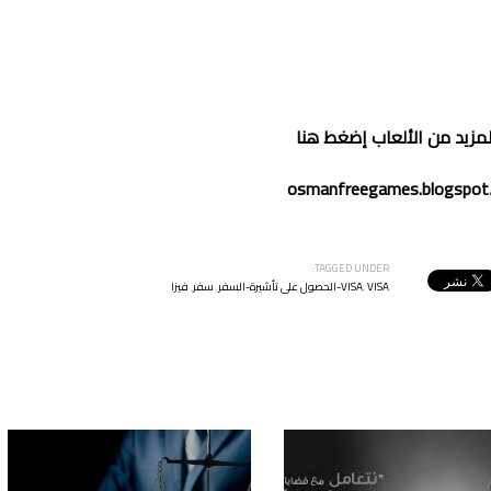
لمزيد من
الألعا
ب
إضغط هنا
osmanfreegames.blogspot
TAGGED UNDER:
VISA-الحصول على تأشيرة-السفر
,
VISA
,
سفر
,
فيزا