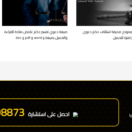
نموذج صحيفة استئناف حكم دعوى
صيغة دعوي تفسير حكم غامض متاحة للقراءة
هزة للتحميل
والتحميل بصيغة و word و pdf و doc
98873
احصل على استشارة
ا