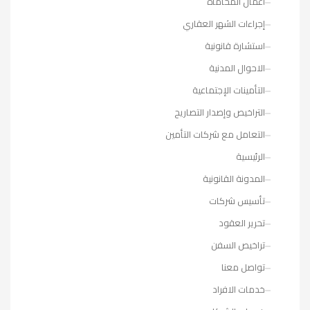
أعمال المحاماة
إجراءات الشهر العقاري
استشارة قانونية
الاحوال المدنية
التأمينات الإجتماعية
التراخيص وإصدار التصاريح
التعامل مع شركات التأمين
الرئيسية
المدونة القانونية
تأسيس شركات
تحرير العقود
تراخيص السفن
تواصل معنا
خدمات الافراد