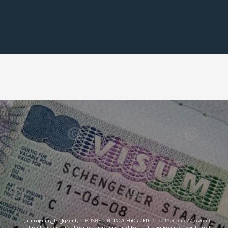
الجمعة, 27 سبتمبر 2019
/
UNCATEGORIZED
PUBLISHED IN
,
الحصول على تأشيرة سفر
,
الطب الشرعي
,
تزييف وتزوير
,
جنائى
,
قضايا دم
,
قضايا عرض
,
قضايا مال
,
كتب قانونية للتحميل
,