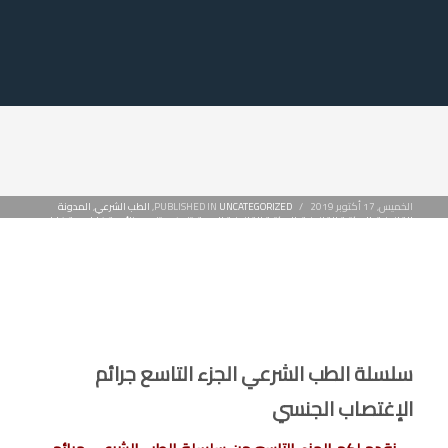
الخميس, 17 أكتوبر 2019
/
UNCATEGORIZED
PUBLISHED IN
,
الطب الشرعي
,
المدونة
القانونية
,
المكتبة القانونية
,
المكتبة القانونية العربية
,
تزييف وتزوير
,
جنائى
,
قضايا دم
,
قضايا
عرض
,
قضايا مال
,
كتب الطب الشرعي
,
كتب قانونية PDF
,
كتب قانونية للتحميل
,
مذكرات دفاع
جنائي للتحميل
سلسلة الطب الشرعي الجزء التاسع جرائم
الإغتصاب الجنسي