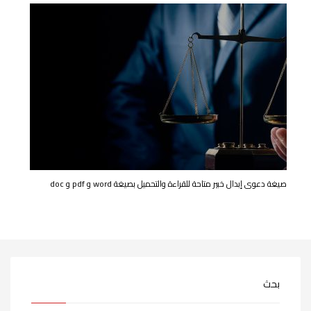
صيغة دعوى إبدال خبير متاحة للقراءة والتحميل بصيغة word و pdf و doc
بحث