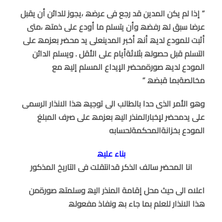
” إذا لم یكن المدین قد رجع فى عرضھ ،یجوز للدائن أن یقبل
عرضا سبق لھ ر
فضھ وأن یتسلم ما أودع على ذمتھ ،متى
أثبت للمودع لدیھ أنھ أخبر المدین
على ید محضر بعزمھ على
التسلم قبل حصولھ بثلاثةأیام على الأقل . ویسلم
الدائن
المودع لدیھ صورةمحضر الإیداع المسلم إلیھ مع
مخالصةبما قبضھ ”
وھو الأمر الذى حدا بالطالب الى توجیھ ھذا الانذار الرسمى
على یدمحضر
لإخبارالمنذر الیھ بعزمھ على صرف المبلغ
المودع بخزانةالمحكمةلحسابه
بناء علیھ
انا المحضر سالف
الذكر قدانتقلت فى التاریخ المذكور
اعلاه الى حیث محل
إقامة المنذر الیھ وسلمتھ صورةمن
ھذا الانذار للعلم بما جاء بھ ونفاذ مفعولھ