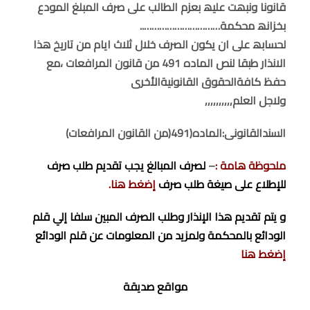
قانونا ونبھت علیھ بعزم الطالب على صرف المبلغ المودع
بخزانھ محكمة…………………………..
لحسابھ على ان یكون الصرف خلال ثلاث ایام من تاریخ ھذا
الانذار طبقا لنص الماده 491 من قانون المرافعات ،مع
حفظ كافةالحقوق القانونیةالأخرى
ولاجل العلم,,,,,,,,,,
السندالقانونى:الماده(491(من القانون المرافعات)
ملحوظة هامة :
–
لصرف المبالغ يجب تقديم طلب صرف
للإطلاع على صيغة طلب صرف
إضغط هنا.
و يتم تقديم هذا الإنذار وطلب الصرف المبين سلفا إلي قلم
الودائع بالمحكمة ولمزيد من المعلومات عن قلم الودائع
إضغط هنا
مواقع صديقة