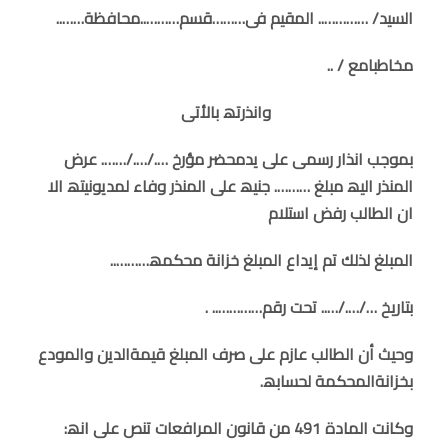
السید/ ………….. المقیم فى………قسم………..محافظة……..
مخاطبامع / ..
وانذرتھ بالأتى
بموجب انذار رسمى على یدمحضر مؤرخ …./…./……. عرض
المنذر الیھ مبلغ ………. جنیھ على المنذر وفاء لمدیونیتھ الا
ان الطالب رفض استلام
المبلغ لذلك تم إیداع المبلغ خزانة محكمھ………..
بتاریخ …/…./….. تحت رقم………….. .
وحیث أن الطالب عازم على صرف المبلغ قیمةالدین والمودع
بخزانةالمحكمة
لحسابھ.
وكانت المادة 491 من قانون المرافعات تنص على انھ: