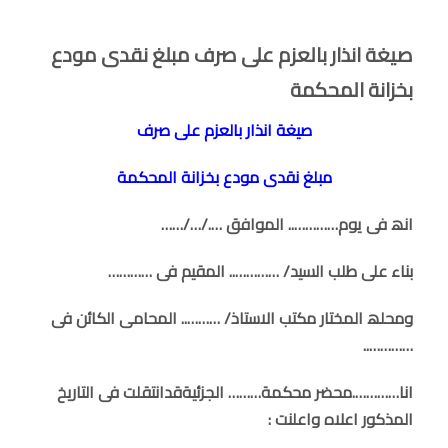
صیغة انذار بالعزم على صرف مبلغ نقدى مودع
بخزانة المحكمة
صیغة انذار بالعزم على صرف
مبلغ نقدى مودع بخزانة المحكمة
انھ فى یوم………….. الموافق …./…/……
بناء على طلب السید/ ………….. المقیم فى …………
ومحلھ المختار مكتب الاستاذ/ ……….. المحامى الكائن فى
…………..
انا………….محضر محكمة……… الجزئیةقدانتقلت فى التاریخ
المذكور اعلاه واعلنت :