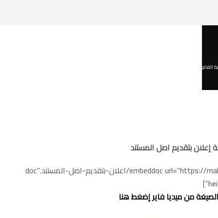
ة القانونية العربية
,
تزييف وتزوير
,
جنائى
,
صيغ دعاوى
,
صيغ طلبات
,
قضايا مال
,
مذكرات دفاع جنائي للتحميل
 إعلان بتقديم اصل المستند
[embeddoc url=”https://mahakm.com/wp-content/uploads/2019/12/اعلان-بتقديم-اصل-المستند.doc”
he
الصيغة من ميديا فاير إضغط هنا