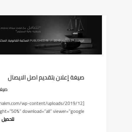
الجمعة, 27 ديسمبر 2019
/
PUBLISHED IN
المكتبة القانونية
,
المكتب
صيغة إعلان بتقديم اصل الايصال
صيغة
ight=”50%” download=”all” viewer=”google”]
لتحميل 