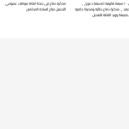
أكثر من ١٠٠٠ صيغة قانونية (صحيفة دعوى _
مذكرة دفاع فى جنحة اهانة موظف عمومي.
قد _ مذكرة دفاع جنائية ومدنية) جاهزة
التحميل متاح للسادة المحامين
بصيغة وورد القابلة للتعديل