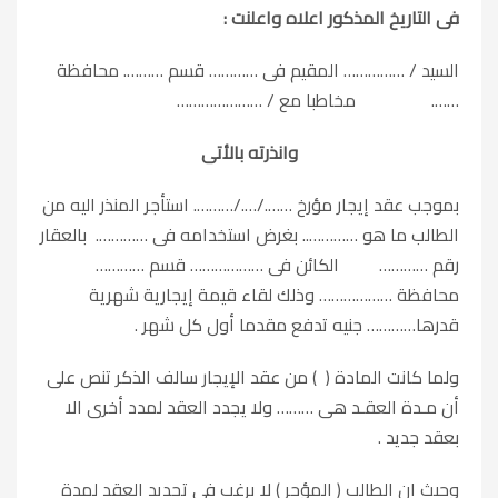
فى التاريخ المذكور اعلاه واعلنت :
السيد / …………… المقيم فى ………… قسم ………. محافظة
……. مخاطبا مع / …………………
وانذرته بالأتى
بموجب عقد إيجار مؤرخ ……./…./………. استأجر المنذر اليه من
الطالب ما هو ………….. بغرض استخدامه فى …………. بالعقار
رقم ………… الكائن فى ……………… قسم …………
محافظة ……………… وذلك لقاء قيمة إيجارية شهرية
قدرها………… جنيه تدفع مقدما أول كل شهر .
ولما كانت المادة ( ) من عقد الإيجار سالف الذكر تنص على
أن مـدة العقـد هى ……… ولا يجدد العقد لمدد أخرى الا
بعقد جديد .
وحيث ان الطالب ( المؤجر ) لا يرغب فى تجديد العقد لمدة