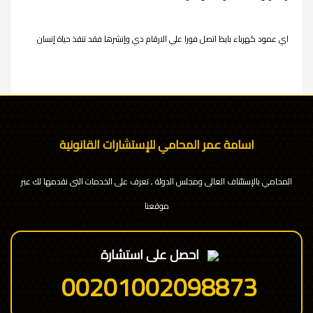
اي عمود كهرباء بايظ اتصل فورا علي الارقام دي وإنشرها فقد تنقذ حياة إنسان
اسامة عمر المحامي للإستشارات القانونية
المحامي بالإستئناف العالى ومجلس الدولة , تعرف على الخدمات التى نقدمها لك عبر
موقعنا
احصل على استشارة
00201002098873