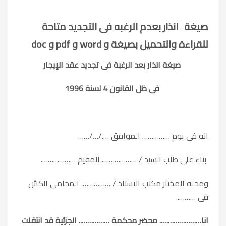
صيغة انذار بعدم الرغبه فى التجديد متاحة
للقراءة والتحميل بصيغة و word و pdf و doc
صيغة انذار بعد الرغبة فى تجديد عقد الإيجار
فى ظل القانون 4 لسنة 1996
انه فى يوم …………… الموافق …./…/……
بناء على طلب السيد / ………………. المقيم ……………….
ومحله المختار مكتب الاستاذ / ……………. المحامى الكائن
فى ………..
انا………………….. محضر محكمة …………….. الجزئية قد انتقلت