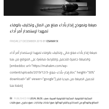
صيغة ونموذج إنذار بأداء مبلغ من المال وتكليف بالوفاء
تمهيدا لإستصدار أمر أداء
FRIDAY, 27 DECEMBER 2019
BY
OSAMA1X
صيغة إنذار بأداء مبلغ مالي وتكليف بالوفاء تمهيدا لإستصدار أمر أداء
والصيغة جاهزة للتحميل وللقراءة مباشرة على الموقع من هنا
[embeddoc url=”https://mahakm.com/wp-
content/uploads/2019/12/إنذار-بأداء-مبلغ-3.doc” height=”50%”
download=”all” viewer=”google”] لتحميل الصيغة من ميديا فاير
إضغط هنا
المكتبة القانونية
,
المكتبة القانونية العربية
,
صرف
,
LEGAL BLOG
PUBLISHED IN
المبالغ والودائع من المحاكم و (قلم الودائع)
,
صيغ اعلانات وانذارات
,
صيغ دعاوى
,
صيغ طلبات