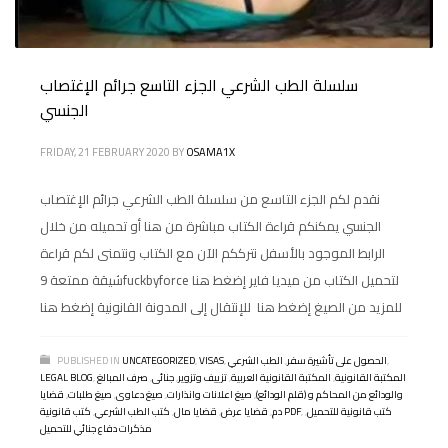
سلسلة الطب الشرعي الجزء التاسع جرائم الإغتصاب
الجنسي
FRIDAY, 21 FEBRUARY 2020
BY
OSAMA1X
نقدم لكم الجزء التاسع من سلسلة الطب الشرعي جرائم الإغتصاب
الجنسي يمكنكم قراءة الكتاب مباشرة من هنا أو تحميله من خلال
الرابط الموجود بالأسفل نترككم الآن مع الكتاب ونتمنى لكم قراءة
شيقة ممتعة 9fuckbyforce لتحميل الكتاب من ميديا فاير إضغط هنا
للمزيد من الصيغ إضغط هنا للإنتقال إلى المدونة القانونية إضغط هنا
,
الحصول على تأشيرة سفر
,
الطب الشرعي
,
VISAS
,
UNCATEGORIZED
PUBLISHED IN
المكتبة القانونية
,
المكتبة القانونية العربية
,
تزييف وتزوير
,
جنائى
,
صرف المبالغ
,
LEGAL BLOG
والودائع من المحاكم و (قلم الودائع)
,
صيغ اعلانات وانذارات
,
صيغ دعاوى
,
صيغ طلبات
,
قضايا
كتب قانونية للتحميل
,
,
كتب قانونية PDF
دم
,
قضايا عرض
,
قضايا مال
,
كتب الطب الشرعي
,
مذكرات دفاع جنائي للتحميل