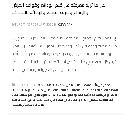
كل ما تريد معرفته عن قلم الودائع وقواعد العرض
والإيداع وصرف المبالغ والودائع بالمحاكم
SATURDAY, 15 FEBRUARY 2020
BY
OSAMA1X
إن العمل بقلم الودائع بالمحكمة الكلية وما يتبعه بالجزئيات يحتاج إلي
خبرات معينه ودقه في الأداء وقدره علي تحمل المسئولية لأن العمل
بهذا القلم لا يقتصر علي الإيداع وصرف الودائع عند طلبها أو التأشير
قرين كل وديعة في حاله اعتراض أحد الأطراف في حالة الصرف أو حجز
ما للمدين لدي الغير والتقرير بما في الذمة
,
الحصول على تأشيرة سفر
,
الطب الشرعي
,
VISAS
,
UNCATEGORIZED
PUBLISHED IN
المكتبة القانونية
,
المكتبة القانونية العربية
,
تزييف وتزوير
,
جنائى
,
صرف المبالغ
,
LEGAL BLOG
والودائع من المحاكم و (قلم الودائع)
,
صيغ اعلانات وانذارات
,
صيغ دعاوى
,
صيغ طلبات
,
قضايا
كتب قانونية للتحميل
,
,
كتب قانونية PDF
دم
,
قضايا عرض
,
قضايا مال
,
كتب الطب الشرعي
,
مذكرات دفاع جنائي للتحميل