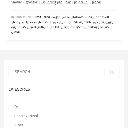
viewer=”google”] لتحميل الصيغة من ميديا فاير إضغط هنا
المكتبة القانونية
,
المكتبة القانونية العربية
,
تزييف
,
LEGAL BLOG
PUBLISHED IN
وتزوير
,
جنائى
,
صيغ اعلانات وانذارات
,
صيغ دعاوى
,
صيغ طلبات
,
قضايا دم
,
قضايا عرض
,
قضايا
كتب قانونية للتحميل
,
مذكرات دفاع جنائي
,
كتب قانونية PDF
مال
,
كتب الطب الشرعي
,
للتحميل
CATEGORIES
Qr
Uncategorized
Visas