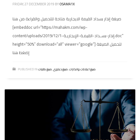
FRIDAY, 27 DECEMBER 2019
BY
OSAMA1X
صيغة إنذار بسداد القيمة الايجارية متاحة للتحميل والقراءة من هنا
[embeddoc url=”https://mahakm.com/wp-
content/uploads/2019/12/إنذار-بســداد-القيمـة-الإيجاريـة-1.doc”
height=”50%” download=”all” viewer=”google”] لتحميل الصيغة
إضغط هنا
صيغ اعلانات وانذارات
,
صيغ دعاوى
,
صيغ طلبات
PUBLISHED IN