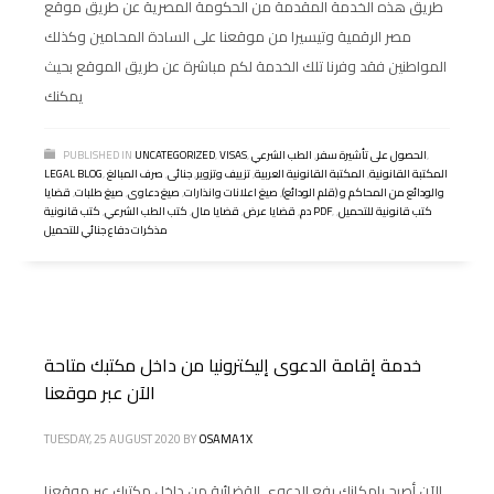
طريق هذه الخدمة المقدمة من الحكومة المصرية عن طريق موقع
مصر الرقمية وتيسيرا من موقعنا على السادة المحامين وكذلك
المواطنين فقد وفرنا تلك الخدمة لكم مباشرة عن طريق الموقع بحيث
يمكنك
,
الحصول على تأشيرة سفر
,
الطب الشرعي
,
VISAS
,
UNCATEGORIZED
PUBLISHED IN
المكتبة القانونية
,
المكتبة القانونية العربية
,
تزييف وتزوير
,
جنائى
,
صرف المبالغ
,
LEGAL BLOG
والودائع من المحاكم و (قلم الودائع)
,
صيغ اعلانات وانذارات
,
صيغ دعاوى
,
صيغ طلبات
,
قضايا
كتب قانونية للتحميل
,
,
كتب قانونية PDF
دم
,
قضايا عرض
,
قضايا مال
,
كتب الطب الشرعي
,
مذكرات دفاع جنائي للتحميل
خدمة إقامة الدعوى إليكترونيا من داخل مكتبك متاحة
الآن عبر موقعنا
TUESDAY, 25 AUGUST 2020
BY
OSAMA1X
الآن أصبح بإمكانك رفع الدعوي القضائية من داخل مكتبك عبر موقعنا