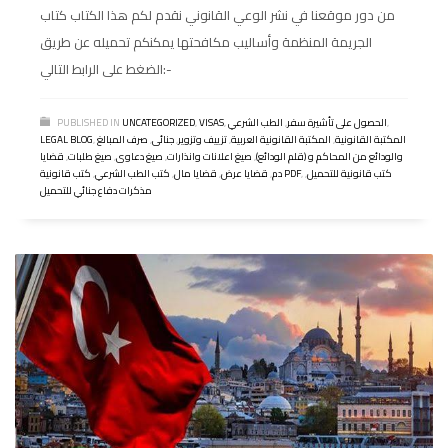
من دور موقعنا في نشر الوعي القانوني نقدم لكم هذا الكتاب كتاب
الجريمة المنظمة وأساليب مكافحتها يمكنكم تحميله عن طريق
الضغط على الرابط التالي:-
,
الحصول على تأشيرة سفر
,
الطب الشرعي
,
VISAS
,
UNCATEGORIZED
PUBLISHED IN
المكتبة القانونية
,
المكتبة القانونية العربية
,
تزييف وتزوير
,
جنائى
,
صرف المبالغ
,
LEGAL BLOG
والودائع من المحاكم و (قلم الودائع)
,
صيغ اعلانات وانذارات
,
صيغ دعاوى
,
صيغ طلبات
,
قضايا
كتب قانونية للتحميل
,
,
كتب قانونية PDF
دم
,
قضايا عرض
,
قضايا مال
,
كتب الطب الشرعي
,
مذكرات دفاع جنائي للتحميل