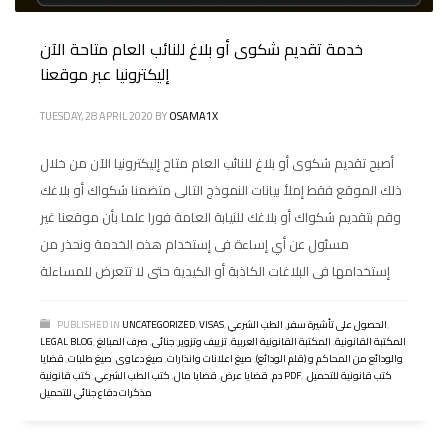
خدمة تقديم شكوى أو بلاغ للنائب العام متاحة الآن
إليكترونيا عبر موقعنا
TUESDAY, 28 APRIL 2020
BY
OSAMA1X
أصبح تقديم شكوى أو بلاغ للنائب العام متاح إليكترونيا الآن من خلال
ذلك الموقع فقط إملأ بيانات النموذج التالى متضمنا شكواك أو بلاغك
وقم بتقديم شكواك أو بلاغك للنيابة العامة فورا علما بأن موقعنا غير
مسئول عن أي إساءة فى إستخدام هذه الخدمة ونحذر من
إستخدامها فى البلاغات الكاذبة أو الكيدية حتى لا تتعرض للمساءلة
,
الحصول على تأشيرة سفر
,
الطب الشرعي
,
VISAS
,
UNCATEGORIZED
PUBLISHED IN
المكتبة القانونية
,
المكتبة القانونية العربية
,
تزييف وتزوير
,
جنائى
,
صرف المبالغ
,
LEGAL BLOG
والودائع من المحاكم و (قلم الودائع)
,
صيغ اعلانات وانذارات
,
صيغ دعاوى
,
صيغ طلبات
,
قضايا
كتب قانونية للتحميل
,
,
كتب قانونية PDF
دم
,
قضايا عرض
,
قضايا مال
,
كتب الطب الشرعي
,
مذكرات دفاع جنائي للتحميل