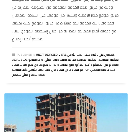
وذلك عن طريق هذه الخدمة المقدمة من الحكومة المصرية عن
طريق موقع مصر الرقمية وتيسيرا من موقعنا على السادة المحامين
فقد وفرنا تلك الخدمة لكم مباشرة عن طريق الموقع بحيث يمكنك
رفع دعواك أمام المحاكم المصرية من خلال إستخدام النموذج التالي
يمكنكم أيضا الإطلاع
,
الحصول على تأشيرة سفر
,
الطب الشرعي
,
VISAS
,
UNCATEGORIZED
PUBLISHED IN
المكتبة القانونية
,
المكتبة القانونية العربية
,
تزييف وتزوير
,
جنائى
,
صرف المبالغ
,
LEGAL BLOG
والودائع من المحاكم و (قلم الودائع)
,
صيغ اعلانات وانذارات
,
صيغ دعاوى
,
صيغ طلبات
,
قضايا
كتب قانونية للتحميل
,
,
كتب قانونية PDF
دم
,
قضايا عرض
,
قضايا مال
,
كتب الطب الشرعي
,
مذكرات دفاع جنائي للتحميل