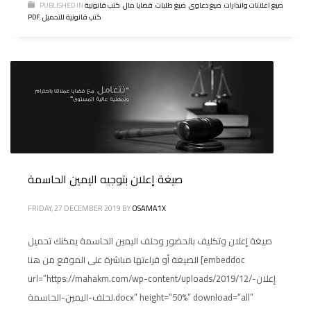
صيغ اعلانات وانذارات
,
صيغ دعاوى
,
صيغ طلبات
,
قضايا مال
,
كتب قانونية
PUBLISHED IN
كتب قانونية للتحميل
,
PDF
صيغة إعلان بتوجيه اليمين الحاسمة
FRIDAY, 27 DECEMBER 2019
BY
OSAMA1X
صيغة إعلان وتكليف بالحضور وحلف اليمين الحاسمة يمكنك تحميل
الصيغة أو قراءتها مباشرة على الموقع من هنا [embeddoc
url=”https://mahakm.com/wp-content/uploads/2019/12/إعلان-
لحلف-اليمين-الحاسمة.docx” height=”50%” download=”all”