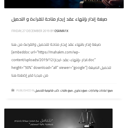
صيغة إنذار بإنتهاء عقد إيجار متاحة للقراءة و التحميل
FRIDAY, 27 DECEMBER 2019
BY
OSAMA1X
صيغة إنذار بانتهاء عقد إيجار متاحة للتحميل والقراءة من هنا
[embeddoc url=”https://mahakm.com/wp-
content/uploads/2019/12/انذار-بإنتهاء-عقد-ايجار.doc”
height=”50%” download=”all” viewer=”google”] لتحميل الصيغة
من ميديا فاير إضغط هنا
صيغ اعلانات وانذارات
,
صيغ دعاوى
,
صيغ طلبات
,
كتب قانونية للتحميل
PUBLISHED IN