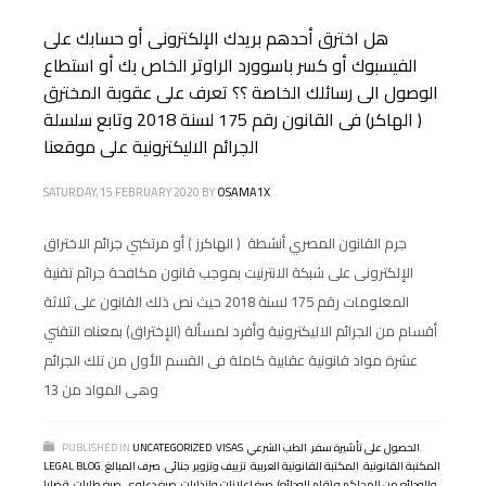
هل اخترق أحدهم بريدك الإلكترونى أو حسابك على
الفيسبوك أو كسر باسوورد الراوتر الخاص بك أو استطاع
الوصول الى رسائلك الخاصة ؟؟ تعرف على عقوبة المخترق
( الهاكر) فى القانون رقم 175 لسنة 2018 وتابع سلسلة
الجرائم الاليكترونية على موقعنا
SATURDAY, 15 FEBRUARY 2020
BY
OSAMA1X
جرم القانون المصري أنشطة ( الهاكرز ) أو مرتكبي جرائم الاختراق
الإلكترونى على شبكة الانترنيت بموجب قانون مكافحة جرائم تقنية
المعلومات رقم 175 لسنة 2018 حيث نص ذلك القانون على ثلاثة
أقسام من الجرائم الاليكترونية وأفرد لمسألة (الإختراق) بمعناه التقني
عشرة مواد قانونية عقابية كاملة فى القسم الأول من تلك الجرائم
وهى المواد من 13
,
الحصول على تأشيرة سفر
,
الطب الشرعي
,
VISAS
,
UNCATEGORIZED
PUBLISHED IN
المكتبة القانونية
,
المكتبة القانونية العربية
,
تزييف وتزوير
,
جنائى
,
صرف المبالغ
,
LEGAL BLOG
والودائع من المحاكم و (قلم الودائع)
,
صيغ اعلانات وانذارات
,
صيغ دعاوى
,
صيغ طلبات
,
قضايا