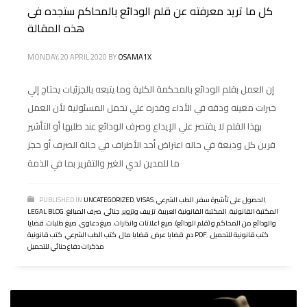
كل ما تريد معرفته عن قلم الودائع بالمحاكم ستجده فى
هذه المقالة
MONDAY, 20 APRIL 2020
BY
OSAMA1X
إن العمل بقلم الودائع بالمحكمة الكلية وما يتبعه بالجزئيات يحتاج إلي
خبرات معينه ودقه في الأداء وقدره علي تحمل المسئولية لأن العمل
بهذا القلم لا يقتصر علي الإيداع وصرف الودائع عند طلبها أو التأشير
قرين كل وديعة في حاله اعتراض أحد الأطراف في حالة الصرف أو حجز
ما للمدين لدي الغير والتقرير بما في الذمة
,
الحصول على تأشيرة سفر
,
الطب الشرعي
,
VISAS
,
UNCATEGORIZED
PUBLISHED IN
المكتبة القانونية
,
المكتبة القانونية العربية
,
تزييف وتزوير
,
جنائى
,
صرف المبالغ
,
LEGAL BLOG
والودائع من المحاكم و (قلم الودائع)
,
صيغ اعلانات وانذارات
,
صيغ دعاوى
,
صيغ طلبات
,
قضايا
كتب قانونية للتحميل
,
,
كتب قانونية PDF
دم
,
قضايا عرض
,
قضايا مال
,
كتب الطب الشرعي
,
مذكرات دفاع جنائي للتحميل