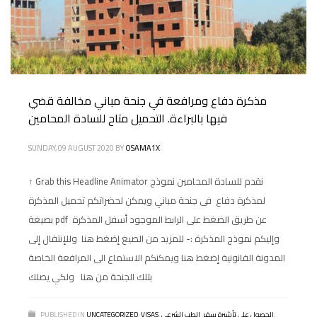
مذكرة دفاع ومرافعة في جنحة مباني مخالفة قضي
فيها بالبراءة. التحميل متاح للسادة المحامين
SUNDAY, 09 AUGUST 2020
BY
OSAMA1X
↑ Grab this Headline Animator نقدم للسادة المحامين نموذج
لمذكرة دفاع فى جنحة مباني ويمكن لحضراتكم تحميل المذكرة
بصيغة pdf عن طريق الضغط على الرابط الموجود أسفل المذكرة
وإليكم نموذج المذكرة :- للمزيد من الصيغ إضغط هنا وللإنتقال إلى
المدونة القانونية إضغط هنا ويمكنكم الاستماع الى المرافعة الخاصة
بتلك الجنحة من هنا ولكي يصلك
,
الحصول على تأشيرة سفر
,
الطب الشرعي
,
VISAS
,
UNCATEGORIZED
PUBLISHED IN