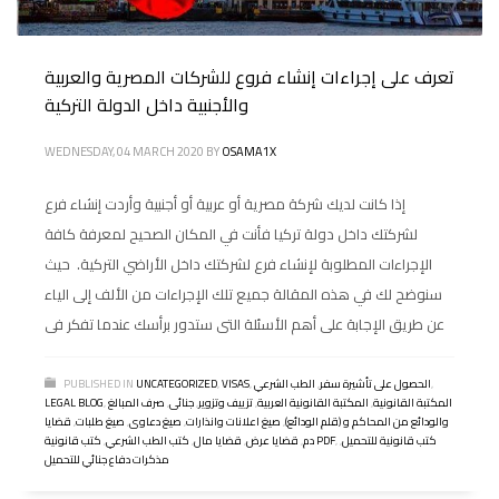
تعرف على إجراءات إنشاء فروع للشركات المصرية والعربية
والأجنبية داخل الدولة التركية
WEDNESDAY, 04 MARCH 2020
BY
OSAMA1X
إذا كانت لديك شركة مصرية أو عربية أو أجنبية وأردت إنشاء فرع
لشركتك داخل دولة تركيا فأنت في المكان الصحيح لمعرفة كافة
الإجراءات المطلوبة لإنشاء فرع لشركتك داخل الأراضي التركية. حيث
سنوضح لك في هذه المقالة جميع تلك الإجراءات من الألف إلى الياء
عن طريق الإجابة على أهم الأسئلة التى ستدور برأسك عندما تفكر فى
,
الحصول على تأشيرة سفر
,
الطب الشرعي
,
VISAS
,
UNCATEGORIZED
PUBLISHED IN
المكتبة القانونية
,
المكتبة القانونية العربية
,
تزييف وتزوير
,
جنائى
,
صرف المبالغ
,
LEGAL BLOG
والودائع من المحاكم و (قلم الودائع)
,
صيغ اعلانات وانذارات
,
صيغ دعاوى
,
صيغ طلبات
,
قضايا
كتب قانونية للتحميل
,
,
كتب قانونية PDF
دم
,
قضايا عرض
,
قضايا مال
,
كتب الطب الشرعي
,
مذكرات دفاع جنائي للتحميل