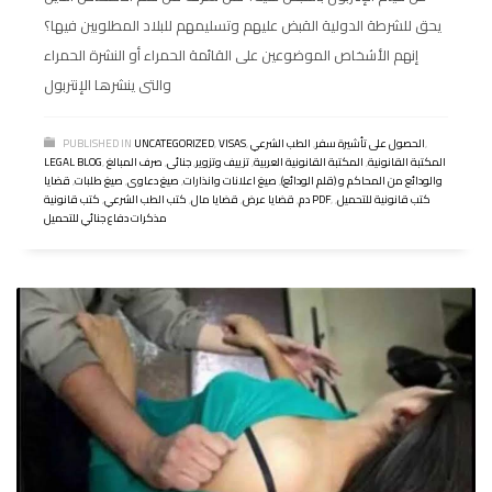
يحق للشرطة الدولية القبض عليهم وتسليمهم للبلاد المطلوبين فيها؟
إنهم الأشخاص الموضوعين على القائمة الحمراء أو النشرة الحمراء
والتى ينشرها الإنتربول
,
الحصول على تأشيرة سفر
,
الطب الشرعي
,
VISAS
,
UNCATEGORIZED
PUBLISHED IN
المكتبة القانونية
,
المكتبة القانونية العربية
,
تزييف وتزوير
,
جنائى
,
صرف المبالغ
,
LEGAL BLOG
والودائع من المحاكم و (قلم الودائع)
,
صيغ اعلانات وانذارات
,
صيغ دعاوى
,
صيغ طلبات
,
قضايا
كتب قانونية للتحميل
,
,
كتب قانونية PDF
دم
,
قضايا عرض
,
قضايا مال
,
كتب الطب الشرعي
,
مذكرات دفاع جنائي للتحميل