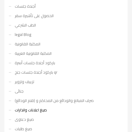
أجندة جلسات
الحصول على تأشيرة سفر
الطب الشرعي
legal Blog
المكتبة القانونية
المكتبة القانونية العربية
باركود أجندة جلسات أسرة
باركود أجندة جلسات جنح qr
تزييف وتزوير
جنائى
صرف المبالغ والودائع من المحاكم و (قلم الودائع)
صيغ اعلانات وانذارات
صيغ دعاوى
صيغ طلبات