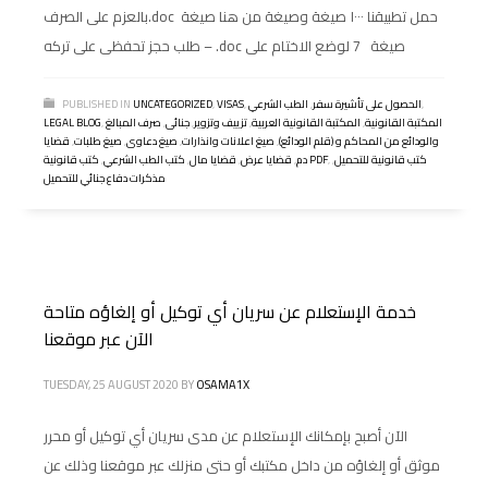
بالعزم على الصرف.doc حمل تطبيقنا ١٠٠٠ صيغة وصيغة من هنا صيغة
– طلب حجز تحفظى على تركه.doc صيغة 7 لوضع الاختام على
,
الحصول على تأشيرة سفر
,
الطب الشرعي
,
VISAS
,
UNCATEGORIZED
PUBLISHED IN
المكتبة القانونية
,
المكتبة القانونية العربية
,
تزييف وتزوير
,
جنائى
,
صرف المبالغ
,
LEGAL BLOG
والودائع من المحاكم و (قلم الودائع)
,
صيغ اعلانات وانذارات
,
صيغ دعاوى
,
صيغ طلبات
,
قضايا
كتب قانونية للتحميل
,
,
كتب قانونية PDF
دم
,
قضايا عرض
,
قضايا مال
,
كتب الطب الشرعي
,
مذكرات دفاع جنائي للتحميل
خدمة الإستعلام عن سريان أي توكيل أو إلغاؤه متاحة
الآن عبر موقعنا
TUESDAY, 25 AUGUST 2020
BY
OSAMA1X
الآن أصبح بإمكانك الإستعلام عن مدى سريان أي توكيل أو محرر
موثق أو إلغاؤه من داخل مكتبك أو حتى منزلك عبر موقعنا وذلك عن