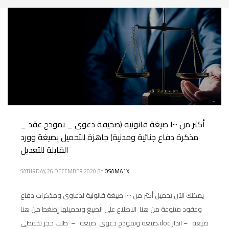
أكثر من ١٠٠٠ صيغة قانونية (صحيفة دعوى _ نموذج عقد _
مذكرة دفاع جنائية ومدنية) جاهزة للتحميل بصيغة وورد
القابلة للتعديل
SATURDAY, 26 DECEMBER 2020
BY
OSAMA1X
يمكنك الآن تحميل أكثر من ١٠٠٠ صيغة قانونية لدعاوى ومذكرات دفاع
وعقود متنوعة من هنا الاطلاع على الصيغ وتحميلها إضغط من هنا
صيغة ونموذج دعوى صيغة – طلب حجز تحفظى.doc صيغة – انذار