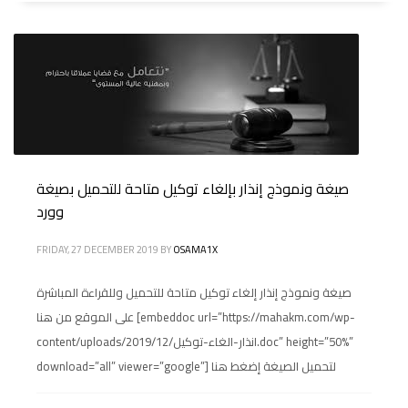
صيغة ونموذج إنذار بإلغاء توكيل متاحة للتحميل بصيغة
وورد
FRIDAY, 27 DECEMBER 2019
BY
OSAMA1X
صيغة ونموذج إنذار إلغاء توكيل متاحة للتحميل وللقراءة المباشرة
على الموقع من هنا [embeddoc url=”https://mahakm.com/wp-
content/uploads/2019/12/انذار-الغاء-توكيل.doc” height=”50%”
download=”all” viewer=”google”] لتحميل الصيغة إضغط هنا