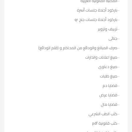
المكتبة القانونية العربية
باركود أجندة جلسات أسرة
باركود أجندة جلسات جنح qr
تزييف وتزوير
جنائى
صرف المبالغ والودائع من المحاكم و (قلم الودائع)
صيغ اعلانات وانذارات
صيغ دعاوى
صيغ طلبات
قضايا دم
قضايا عرض
قضايا مال
كتب الطب الشرعي
كتب قانونية pdf