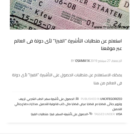
استعلم عن متطلبات التأشيرة “الفيزا” لأى دولة فى العالم
عبر موقعنا
الجمعة, 27 سبتمبر 2019
OSAMA1X
BY
يمكنك الاستعلام عن متطلبات الحصول على التأشيرة “الفيزا” لأى دولة
فى العالم من هنا
UNCATEGORIZED
PUBLISHED IN
,
الحصول على تأشيرة سفر
,
الطب الشرعي
,
تزييف
وتزوير
,
جنائى
,
قضايا دم
,
قضايا عرض
,
قضايا مال
,
كتب قانونية للتحميل
,
مذكرات دفاع جنائي
للتحميل
VISA-الحصول على تأشيرة-السفر
TAGGED UNDER:
,
فيزا
,
متطلبات الفيزا