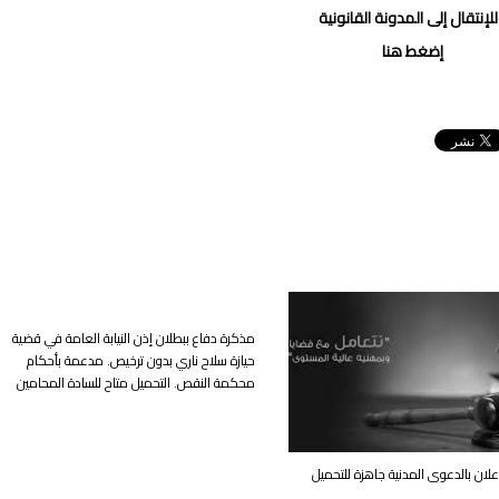
لإنتقال إلى المدونة القانونية
إضغط هنا
مذكرة دفاع ببطلان إذن النيابة العامة في قضية
حيازة سلاح ناري بدون ترخيص. مدعمة بأحكام
محكمة النقص. التحميل متاح للسادة المحامين
لان بالدعوى المدنية جاهزة للتحميل