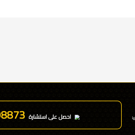
98873
احصل على استشارة
ا