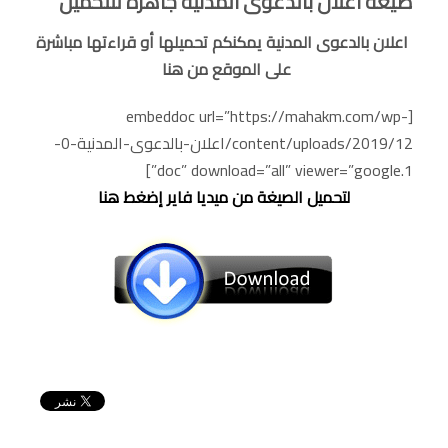
صيغة اعلان بالدعوى المدنية جاهزة للتحميل
اعلان بالدعوى المدنية يمكنكم تحميلها أو قراءتها مباشرة
على الموقع من هنا
[embeddoc url=”https://mahakm.com/wp-
content/uploads/2019/12/اعلان-بالدعوى-المدنية-0-
1.doc” download=”all” viewer=”google”]
لتحميل الصيغة من ميديا فاير إضغط هنا