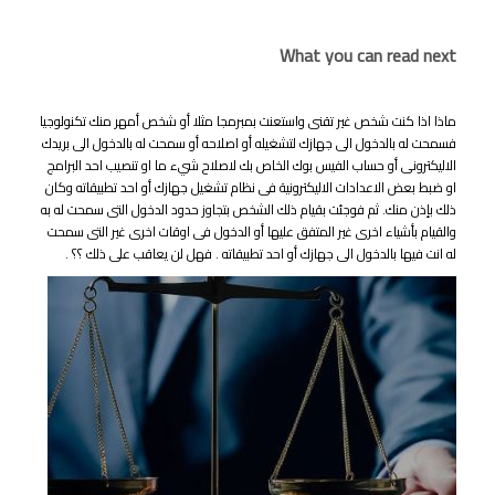
What you can read next
ماذا اذا كنت شخص غير تقنى واستعنت بمبرمجا مثلا أو شخص أمهر منك تكنولوجيا
فسمحت له بالدخول الى جهازك لتشغيله أو اصلاحه أو سمحت له بالدخول الى بريدك
الاليكترونى أو حساب الفيس بوك الخاص بك لاصلاح شيء ما او تنصيب احد البرامج
او ضبط بعض الاعدادات الاليكترونية فى نظام تشغيل جهازك أو احد تطبيقاته وكان
ذلك بإذن منك. ثم فوجئت بقيام ذلك الشخص بتجاوز حدود الدخول التى سمحت له به
والقيام بأشياء اخرى غير المتفق عليها أو الدخول فى اوقات اخرى غير التى سمحت
له انت فيها بالدخول الى جهازك أو احد تطبيقاته . فهل لن يعاقب على ذلك ؟؟ .