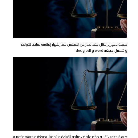
صيغة دعوى إبطال عقد صدر عن المفلس بعد إشهار إفلاسه متاحة للقراءة
والتحميل بصيغة word و pdf و doc
صيغة دعوي تفسير حكم غامض متاحة للقراءة والتحميل بصيغة و word و pdf و