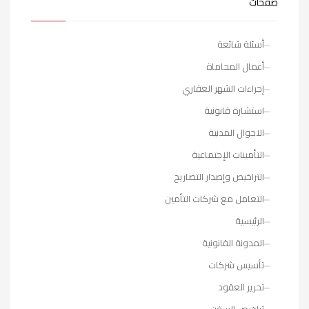
صفحات
أسئلة شائعة
أعمال المحاماة
إجراءات الشهر العقاري
استشارة قانونية
الاحوال المدنية
التأمينات الإجتماعية
التراخيص وإصدار التصاريح
التعامل مع شركات التأمين
الرئيسية
المدونة القانونية
تأسيس شركات
تحرير العقود
تراخيص السفن