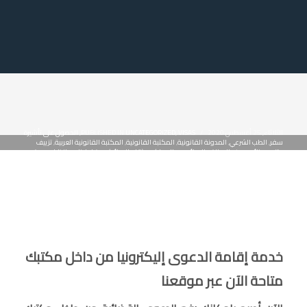
الثلاثاء, 25 أغسطس 2020
/
VISAS
,
UNCATEGORIZED
PUBLISHED IN
,
الحصول على تأشيرة
سفر
,
الطب الشرعي
,
المدونة القانونية
,
المكتبة القانونية
,
المكتبة القانونية العربية
,
تزييف
وتزوير
,
جنائى
,
صرف المبالغ والودائع من المحاكم و (قلم الودائع)
,
صيغ اعلانات وانذارات
,
صيغ
دعاوى
,
صيغ طلبات
,
قضايا دم
,
قضايا عرض
,
قضايا مال
,
كتب الطب الشرعي
,
كتب قانونية PDF
,
كتب قانونية للتحميل
,
مذكرات دفاع جنائي للتحميل
خدمة إقامة الدعوى إليكترونيا من داخل مكتبك
متاحة الآن عبر موقعنا