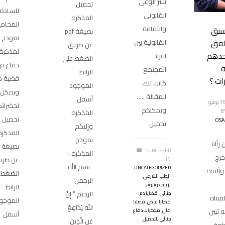
نشر الوعى
تحميل
للسادة
القانونى
المذكرة
المحامي
والثقافة
بق
بصيغة pdf
نموذج
لفق
القانونية بين
عن طريق
لمذكرة
حدهم
افراد
الضغط على
دفاع ف
المجتمع
الرابط
قضية د
ات ؟
كانت تلك
الموجود
ويمكن
المقالة .. ..
أسفل
الأحد, 16 يونيو
لحضرات
ويمكنكم
B
المذكرة
تحميل
OS
تحميل
وإليكم
المذكرة
نموذج
رأانا
PUBLISHED
المذكرة :-
خرج
عن طري
IN
بسم الله
,
UNCATEGORIZED
ألقاه
الضغط 
الطب الشرعي
,
الرحمن
تزييف وتزوير
,
الرابط
الرحيم ” إِنَّ
جنائى
,
قضايا دم
,
قيناه
الموجو
قضايا عرض
,
قضايا
اللَّهَ يُدَافِعُ
 تبين
مال
,
مذكرات دفاع
أسفل
جنائي للتحميل
عَنِ الَّذِينَ
طعة