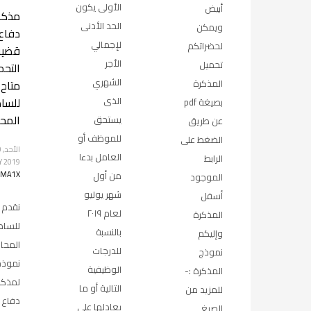
الأولى يكون
أبيض
مذكر
الحد الأدنى
ويمكن
دفاع
لإجمالي
لحضراتكم
قضية 
الأجر
تحميل
التحم
الشهري
متاح
المذكرة
للسا
الذى
بصيغة pdf
المح
يستحق
عن طريق
للموظف أو
الضغط على
العامل بدءا
الرابط
Y
2019
AMA1X
من أول
الموجود
شهر يوليو
أسفل
نقدم
لعام ٢٠١٩
المذكرة
للساد
بالنسبة
وإليكم
المحا
للدرجات
نموذج
نموذج
الوظيفية
المذكرة :-
لمذكر
التالية أو ما
للمزيد من
دفاع 
يعادلها على
الصيغ