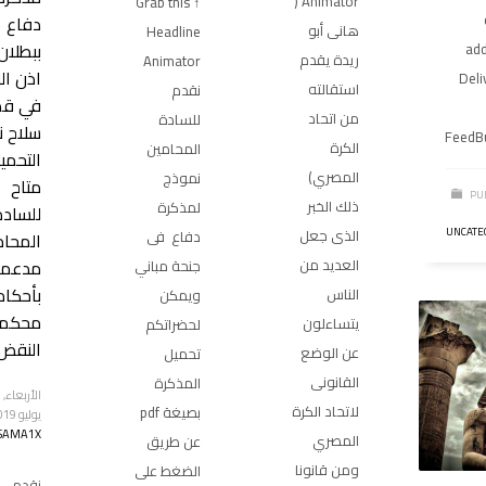
Animator (
↑ Grab this
دفاع
هانى أبو
Headline
ببطلان
add
ريدة يقدم
Animator
اذن الن
Deli
استقالته
نقدم
في قض
من اتحاد
للسادة
سلاح ن
FeedB
الكرة
المحامين
التحمي
المصري)
نموذج
متاح
PU
ذلك الخبر
لمذكرة
للسادة
UNCATE
الذى جعل
دفاع فى
المحام
مدعم
العديد من
جنحة مباني
بأحكام
الناس
ويمكن
محكم
يتساءلون
لحضراتكم
النقض
عن الوضع
تحميل
القانونى
المذكرة
ا
لاتحاد الكرة
بصيغة pdf
يوليو 2019
SAMA1X
المصري
عن طريق
ومن قانونا
الضغط على
نقدم