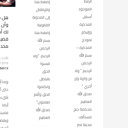
الرابط
إضغط هنا
الموجود
وللإنتقال
هل س
أسفل
إلى المدونة
وأن 
المذكرة
القانونية
لك أ
وإليكم
إضغط هنا
قضية
نموذج
بسم الله
مخدر
المذكرة :-
الرحمن
بسم الله
الرحيم. “ولا
الرحمن
تلبسوا
Y
2019
AMA1X
الرحيم ” ولا
الحق
تزر وازرة وزر
بالباطل
وما أن 
أخري “
وتكتموا
حتى أ
صدق الله
الحق وأنتم
شيء و
العظيم
تعلمون”
أرضا
محكمة جنح
صدق الله
فاستل
مستأنف
العظيم
وبفضه
مدينة نصر
أنه ق