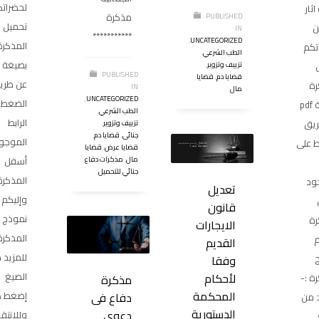
لحضرات
ثار
مذكرة
PUBLISHED
تحميل
ن
IN
***********
,
UNCATEGORIZED
المذكرة
تكم
الطب الشرعي
,
تزييف وتزوير
,
PUBLISHED
قضايا دم
,
قضايا
عن طري
رة
IN
مال
,
UNCATEGORIZED
الضغط 
بصيغة pdf
الطب الشرعي
,
الرابط
يق
تزييف وتزوير
,
جنائى
,
قضايا دم
,
الموجو
 على
قضايا عرض
,
قضايا
مال
,
مذكرات دفاع
أسفل
جنائي للتحميل
المذكرة
ود
تعديل
وإليكم
قانون
نموذج
رة
الايجارات
المذكرة
م
القديم
للمزيد 
وفقا
لأحكام
الصيغ
ة :-
مذكرة
المحكمة
إضغط ه
دفاع فى
د من
الدستورية
دعوى
وللإنتق