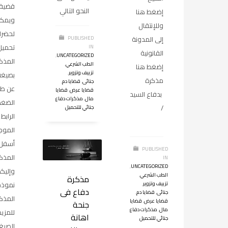
قضية ا
النحو التالي
إضغط هنا
ويمك
وللإنتقال
لحضرا
إلى المدونة
PUBLISHED
تحميل
IN
القانونية
,
UNCATEGORIZED
المذك
الطب الشرعي
,
إضغط هنا
تزييف وتزوير
,
مذكرة
جنائى
,
قضايا دم
,
عن طر
قضايا عرض
,
قضايا
بدفاع السيد
مال
,
مذكرات دفاع
الضغط
/
جنائي للتحميل
الرابط
الموج
أسفل
PUBLISHED
المذك
IN
,
UNCATEGORIZED
وإليك
الطب الشرعي
,
مذكرة
نموذج
تزييف وتزوير
,
دفاع فى
جنائى
,
قضايا دم
,
المذكر
قضايا عرض
,
قضايا
جنحة
مال
,
مذكرات دفاع
للمزي
اهانة
جنائي للتحميل
الصيغ