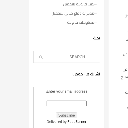
كتب قانونية للتحميل
مذكرات دفاع جنائي للتحميل
ن
معلومات قانونية
بحث
ى
اذن
 فى
اشترك فى موجزنا
لاح
Enter your email address:
ة
Delivered by
FeedBurner