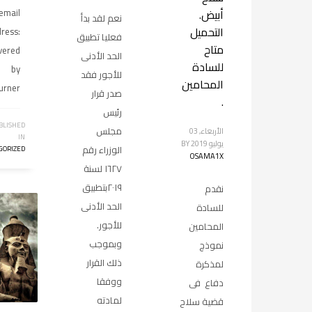
أبيض.
email
نعم لقد بدأ
التحميل
ress:
فعليا تطبيق
متاح
vered
الحد الأدنى
للسادة
by
للأجور فقد
المحامين
urner
صدر قرار
.
رئيس
BLISHED
مجلس
الأربعاء, 03
IN
يوليو 2019
BY
الوزراء رقم
GORIZED
OSAMA1X
١٦٢٧ لسنة
٢٠١٩بتطبيق
نقدم
الحد الأدنى
للسادة
للأجور.
المحامين
وبموجب
نموذج
ذلك القرار
لمذكرة
ووفقا
دفاع فى
لمادته
قضية سلاح