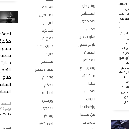
,
UNCATE
ويتم طرد
للسادة
لى
المستأجر
ر
,
الطب
المحامين
لمدونة
بعد مضى
نموذج
المكتبة
خمس
المكتبة
لمذكرة
نموذج
العربية
,
سنوات من
دفاع فى
ير
,
مذكرة
ف
تاريخ صدور
دعوى طرد
دفاع 
لودائع
القانون
كم و
حفيد
قضية
ئع)
,
صيغ
المذكور
مستأجر
دعارة
غ
والذى تتم
ايا دم
,
التحمي
قانون قديم
ض
,
قضايا
مناقشته
متاح
وقد تم
الطب
تب
حاليا
للسادة
الحكم
,
كتب
المحام
بمجلس
لصالحه
لتحميل
,
فاع
النواب.
وبرفض
حميل
وإضطلاعا
الدعوى.
يونيو 2019
من مكتبنا
SAMA1X
ويمكن
بدوره فى
لحضراتكم
نقدم