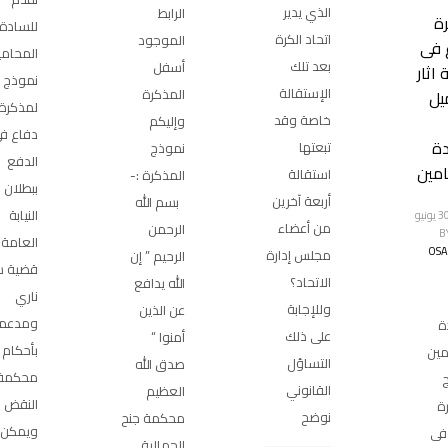
الذي يدير
الرابط
ة
للسادة
اتحاد الكرة
الموجود
 فى
المحامي
بعد تلك
أسفل
اثار
نموذج
الإستقالة
المذكرة
يل
لمذكرة
خاصة وقد
وإليكم
دفاع ف
دة
تبعتها
نموذج
الدفع
امين
استقالة
المذكرة :-
ببطلان 
أربعة آخرين
بسم الله
النيابة
الأحد, 30 يونيو
من أعضاء
الرحمن
B
العامة
OS
مجلس إدارة
الرحيم ” إن
قضية س
الاتحاد؟
الله يدافع
ناري
وللإجابة
عن الذين
ومدعم
ة
على ذلك
أمنوا “
بأحكام
مين
التساؤل
صدق الله
محكمة
القانوني
العظيم
النقض
ة
نوضح
محكمة جنح
ويمكن
فى
الجمالية