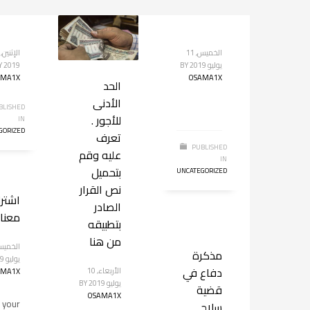
الخميس, 11
يوليو 2019
BY
2019
Y
AMA1X
OSAMA1X
الحد
الأدنى
BLISHED
للأجور .
IN
GORIZED
تعرف
PUBLISHED
عليه وقم
IN
بتحميل
UNCATEGORIZED
نص القرار
اشتر
الصادر
معنا
بتطبيقه
من هنا
مذكرة
يوليو 2019
دفاع في
الأربعاء, 10
AMA1X
يوليو 2019
BY
قضية
OSAMA1X
 your
سلاح