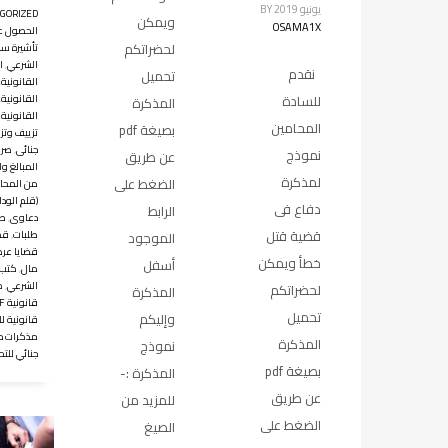
يونيو 2019
BY
GORIZED
ويمكن
OSAMA1X
الحصول ع
لحضراتكم
تأشيرة سف
الشرعي
,
ا
نقدم
تحميل
القانونية
,
القانونية
,
للسادة
المذكرة
القانونية 
المحامين
بصيغة pdf
تزييف وتزو
جنائى
,
صر
نموذج
عن طريق
المبالغ وا
لمذكرة
الضغط على
من المحا
(قلم الودا
دفاع فى
الرابط
دعاوى
,
صي
قضية قتل
طلبات
,
قض
الموجود
قضايا عر
خطأ ويمكن
أسفل
مال
,
كتب 
الشرعي
,
ك
لحضراتكم
المذكرة
قانونية PDF
تحميل
وإليكم
قانونية ل
مذكرات د
المذكرة
نموذج
جنائي للت
بصيغة pdf
المذكرة :-
عن طريق
للمزيد من
الضغط على
الصيغ