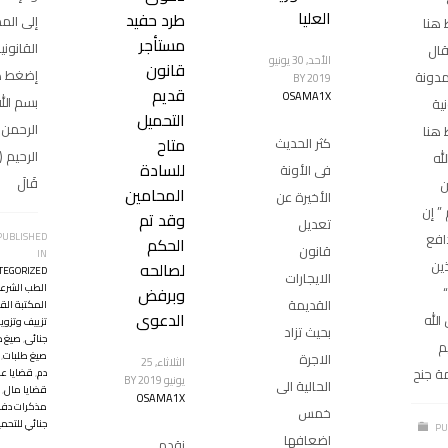
العليا
طرد حفيد
إلى الم
هنا
مستأجر
القانوني
قال
الأحد, 30 يونيو
قانون
إضغط ه
مدونة
BY
2019
قديم
OSAMA1X
بسم الل
نية
التحميل
الرحمن
هنا
متاح
كثر الحديث
الرحيم (ال
له
للسادة
فى الأونة
قَالَ
ن
المحامين
الأخيرة عن
 ” إن
وقد تم
تعديل
دافع
PUBLISHED
الحكم
قانون
IN
ين
لصالحه
TEGORIZED
الايجارات
الطب الشرع
وبرفض
“
القديمة
المكتبة القا
الدعوى
لله
تزييف وتزوير
بحيث تزاد
جنائى
,
صيغ 
م
صيغ طلبات
,
الاجرة
الثلاثاء, 25
 جنح
دم
,
قضايا ع
يونيو 2019
BY
الحالية الى
قضايا مال
,
OSAMA1X
مذكرات دفا
خمس
جنائي للتحم
PU
اضعافها
نقدم