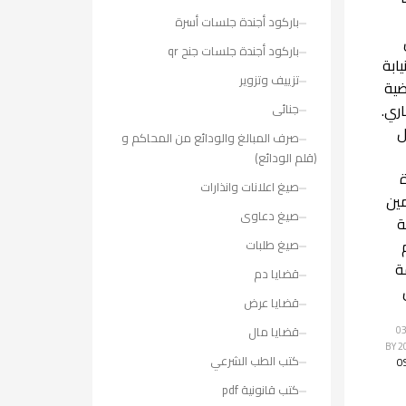
باركود أجندة جلسات أسرة
باركود أجندة جلسات جنح qr
يابة
تزييف وتزوير
ية
اري.
جنائى
ل
صرف المبالغ والودائع من المحاكم و
(قلم الودائع)
صيغ اعلانات وانذارات
ين
صيغ دعاوى
ة
صيغ طلبات
ة
قضايا دم
قضايا عرض
لأربعاء, 03
قضايا مال
BY
كتب الطب الشرعي
O
كتب قانونية pdf