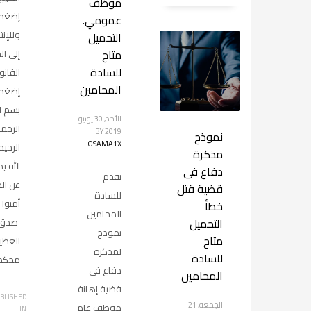
موظف
إضغط 
عمومي.
وللإنت
التحميل
متاح
إلى ال
للسادة
القانو
المحامين
إضغط 
بسم ال
الأحد, 30 يونيو
الرحم
BY
2019
نموذج
OSAMA1X
الرحيم
مذكرة
الله ي
دفاع فى
نقدم
عن الذ
قضية قتل
للسادة
أمنوا 
خطأ
المحامين
التحميل
صدق ا
نموذج
متاح
العظي
لمذكرة
للسادة
محكمة
دفاع فى
المحامين
قضية إهانة
BLISHED
الجمعة, 21
موظف عام
IN