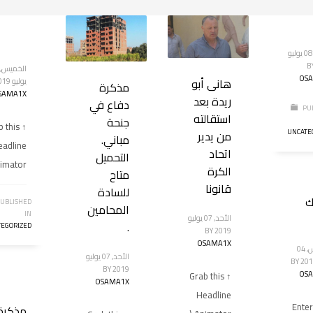
الإثنين, 08 يوليو
B
OS
هانى أبو
يوليو 2019
مذكرة
SAMA1X
ريدة بعد
دفاع في
PU
استقالته
جنحة
ab this
UNCATE
من يدير
مباني.
eadline
اتحاد
التحميل
imator
الكرة
متاح
قانونا
للسادة
ك
UBLISHED
المحامين
IN
الأحد, 07 يوليو
.
EGORIZED
BY
2019
OSAMA1X
الخميس, 04
الأحد, 07 يوليو
BY
BY
2019
OS
↑ Grab this
OSAMA1X
Headline
Enter
مذكرة