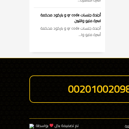
أسرة القاهره...
أجندة جلسات qr code و باركود محكمة
اسرة مايو والتبين
أجندة جلسات qr code و باركود محكمة
أسرة مايو وا...
0020100209
تم تصميمة بكل
بواسطة
عة