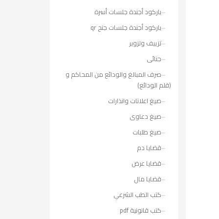
باركود أجندة جلسات أسرة
باركود أجندة جلسات جنح qr
تزييف وتزوير
جنائى
صرف المبالغ والودائع من المحاكم و
(قلم الودائع)
صيغ اعلانات وانذارات
صيغ دعاوى
صيغ طلبات
قضايا دم
قضايا عرض
قضايا مال
كتب الطب الشرعي
كتب قانونية pdf