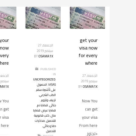
your
get your
الجمعة, 27
 now
visa now
سبتمبر 2019
every
for every
BY
OSAMA1X
here
where
PUBLISHED
IN
الجمعة, 27
UNCATEGORIZED
,
سبتمبر 2019
سبتمبر 2019
VISAS
,
الحصول
AMA1X
BY
OSAMA1X
على تأشيرة سفر
,
الطب الشرعي
,
Now You
تزييف وتزوير
,
w You
جنائى
,
قضايا دم
,
n get
can get
قضايا عرض
,
قضايا
مال
,
كتب قانونية
r visa
your visa
للتحميل
,
مذكرات
 here
From here
دفاع جنائي
للتحميل
<تجاوز