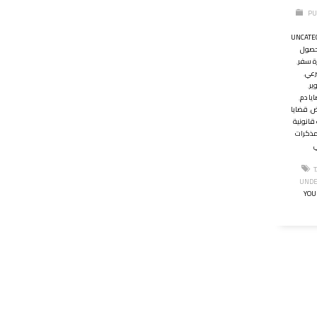
PU
UNCATE
حصول
ة سفر
,
رعي
,
ير
,
يا دم
,
ض
,
قضايا
قانونية
ذكرات
ي
UNDE
YOU