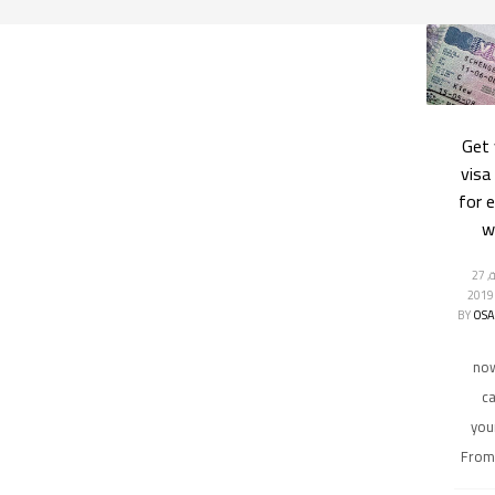
Get 
visa
for 
w
الجمعة, 27
BY
OS
no
ca
you
From