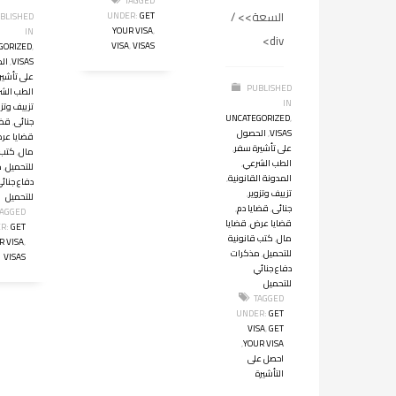
TAGGED
السعة>> /
UNDER:
GET
BLISHED
YOUR VISA
,
IN
div>
VISA
,
VISAS
GORIZED
,
VISAS
,
ال
على تأشير
PUBLISHED
الطب الش
IN
تزييف وتزو
UNCATEGORIZED
,
جنائى
,
قضا
VISAS
,
الحصول
قضايا عر
على تأشيرة سفر
,
مال
,
كتب 
الطب الشرعي
,
للتحميل
,
م
المدونة القانونية
,
دفاع جنائ
تزييف وتزوير
,
للتحميل
جنائى
,
قضايا دم
,
TAGGED
قضايا عرض
,
قضايا
R:
GET
مال
,
كتب قانونية
R VISA
,
للتحميل
,
مذكرات
VISAS
دفاع جنائي
للتحميل
TAGGED
UNDER:
GET
VISA
,
GET
,
YOUR VISA
احصل على
التأشيرة