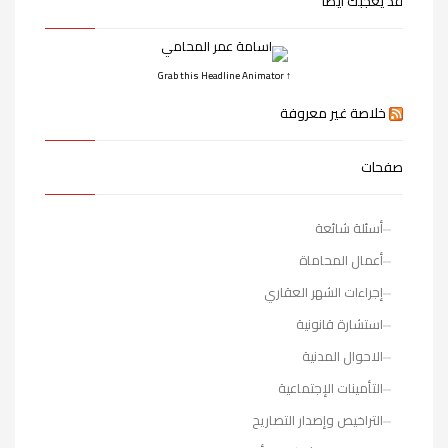
قد يعجبك أيضا
↑ Grab this Headline Animator
خلاصة غير معروفة
صفحات
أسئلة شائعة
أعمال المحاماة
إجراءات الشهر العقاري
استشارة قانونية
الاحوال المدنية
التأمينات الإجتماعية
التراخيص وإصدار التصاريح