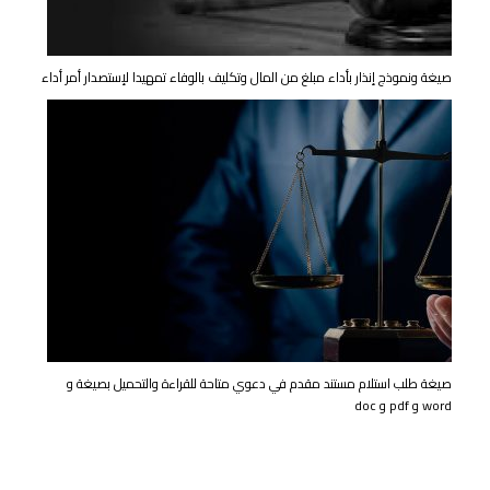
صيغة ونموذج إنذار بأداء مبلغ من المال وتكليف بالوفاء تمهيدا لإستصدار أمر أداء
صيغة طلب استلام مستند مقدم في دعوي متاحة للقراءة والتحميل بصيغة و
word و pdf و doc