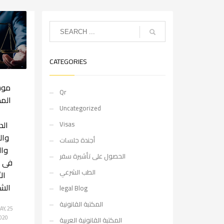
CATEGORIES
موس
Qr
الم
Uncategorized
الد
Visas
وال
أجندة جلسات
وال
الحصول على تأشيرة سفر
فى ق
الطب الشرعي
ال
الش
legal Blog
المكتبة القانونية
Y, 25
020
المكتبة القانونية العربية