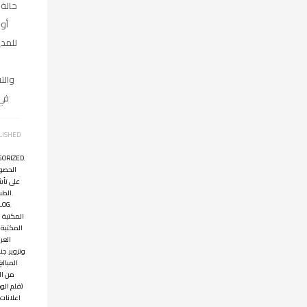
حالة
أو 
للمد
والتق
في 
LISHED
GORIZED
,
الحصو
على تأش
,
الطب
LOG
,
المكتبة ا
المكتبة 
العرب
وتزوير
,
جنا
المبالغ
من ال
(قلم الود
اعلانات 