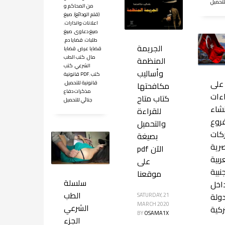
لتحميل
من المحاكم و
(قلم الودائع)
,
صيغ
اعلانات وانذارات
,
صيغ دعاوى
,
صيغ
طلبات
,
قضايا دم
,
الجريمة
قضايا عرض
,
قضايا
مال
,
كتب الطب
المنظمة
الشرعي
,
كتب
وأساليب
كتب
,
قانونية PDF
على
قانونية للتحميل
,
مكافحتها
مذكرات دفاع
اءات
كتاب متاح
جنائي للتحميل
نشاء
للقراءة
روع
والتحميل
كات
بصيغة
رية
pdf الآن
ربية
على
نبية
موقعنا
سلسلة
اخل
الطب
دولة
SATURDAY, 21
MARCH 2020
الشرعي
ركية
BY
OSAMA1X
الجزء