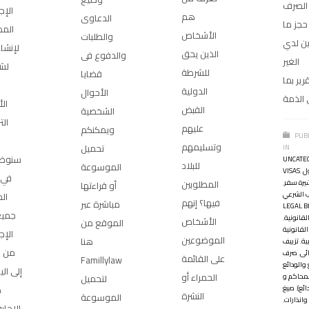
 الصرف
الإج
هم
الدعاوى
حجز ما
المط
الأشخاص
والطلبات
ين لدي
لإنشا
الذين يحق
والدفوع فى
الغير
لش
للشرطة
قضايا
رير بما
الدولية
الأحوال
الذمة
ال
القبض
الشخصية
الت
عليهم
ويمكنكم
PUB
وتسليمهم
تحميل
IN
سنوضح
UNCATE
للبلاد
الموسوعة
ل
,
VISAS
في 
المطلوبين
يرة سفر
,
أو قراءتها
 الشرعي
ال
فيها؟ إنهم
مباشرة عبر
LEGAL B
جميع
لقانونية
,
الأشخاص
الموقع من
القانونية
الإج
الموضوعين
هنا
ية
,
تزييف
من ا
ئى
,
صرف
على القائمة
Famillylaw
 والودائع
إلى الي
الحمراء أو
محاكم و
لتحميل
ط
ائع)
,
صيغ
النشرة
الموسوعة
وانذارات
,
الإجاب