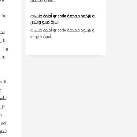
أسرة القاهره...
وقدر
أجندة جلسات qr code و باركود محكمة
اسرة مايو والتبين
أجندة جلسات qr code و باركود محكمة
الم
أسرة مايو وا...
لأن
بهذا ا
يقت
الود
ط
التأش
كل 
ف
اعتر
الأط