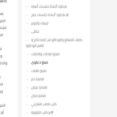
MA1X
باركود أجندة جلسات أسرة
نقد
باركود أجندة جلسات جنح qr
الم
تزييف وتزوير
الشا
جنائى
ال
صرف المبالغ والودائع من المحاكم و
(قلم الودائع)
ال
صيغ اعلانات وانذارات
وا
صيغ دعاوى
والدف
صيغ طلبات
ا
قضايا دم
ال
قضايا عرض
وي
قضايا مال
كتب الطب الشرعي
الم
كتب قانونية pdf
أو 