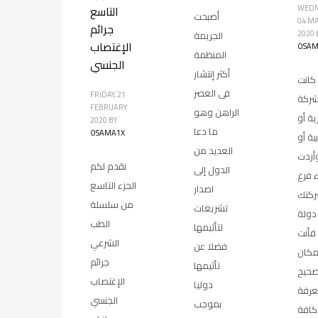
WEDN
التاسع
أصبحت
04 M
جرائم
2020
الجريمة
الإغتصاب
OSAM
المنظمة
الجنسي
أكثر إنتشار
 كانت
فى العصر
FRIDAY, 21
شركة
FEBRUARY
الراهن وهو
ة أو
2020
BY
ما دعا
OSAMA1X
ية أو
العديد من
وأردت
نقدم لكم
الدول إلى
ء فرع
الجزء التاسع
اصدار
ركتك
من سلسلة
تشريعات
دولة
الطب
لتأثيمها
 فأنت
الشرعي
فضلا عن
مكان
جرائم
تأثيمها
صحيح
الإغتصاب
دوليا
عرفة
الجنسي
بموجب
كافة