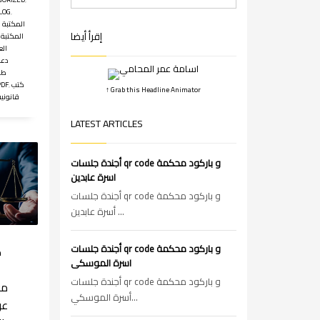
LOG
,
المكتبة ا
إقرأ أيضا
المكتبة 
الع
دع
طل
كتب
,
قانونية
↑ Grab this Headline Animator
قانونية
LATEST ARTICLES
أجندة جلسات qr code و باركود محكمة
اسرة عابدين
أجندة جلسات qr code و باركود محكمة
أسرة عابدين ...
أجندة جلسات qr code و باركود محكمة
ك
اسرة الموسكى
أجندة جلسات qr code و باركود محكمة
مع
أسرة الموسكي...
عن