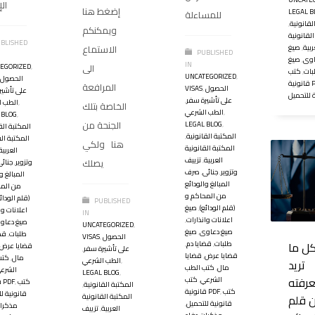
ال
إضغط هنا
LEGAL B
للمساءلة
لقانونية
,
ويمكنكم
القانونية
BLISHED
الاستماع
ربية
,
صيغ
PUBLISHED
اوى
,
صيغ
IN
الى
EGORIZED
,
بات
,
كتب
UNCATEGORIZED
,
الحصول
 PDF
المرافعة
الحصول
,
VISAS
على تأشير
 للتحميل
على تأشيرة سفر
,
,
الطب ا
الخاصة بتلك
,
الطب الشرعي
 BLOG
,
الجنحة من
LEGAL BLOG
,
المكتبة الق
المكتبة القانونية
,
المكتبة الق
هنا ولكي
المكتبة القانونية
العربية
العربية
,
تزييف
يصلك
وتزوير
,
جنائى
وتزوير
,
جنائى
,
صرف
المبالغ و
المبالغ والودائع
من المح
من المحاكم و
(قلم الودائ
PUBLISHED
(قلم الودائع)
,
صيغ
اعلانات وا
IN
اعلانات وانذارات
,
صيغ دعاو
UNCATEGORIZED
,
صيغ دعاوى
,
صيغ
طلبات
,
قض
الحصول
,
VISAS
ل ما
طلبات
,
قضايا دم
,
قضايا عرض
على تأشيرة سفر
,
قضايا عرض
,
قضايا
مال
,
كتب
,
الطب الشرعي
تريد
مال
,
كتب الطب
الشرع
LEGAL BLOG
,
رفته
الشرعي
,
كتب
كتب
,
قانونية PDF
المكتبة القانونية
,
كتب
,
قانونية PDF
قانونية ل
المكتبة القانونية
 قلم
قانونية للتحميل
,
مذكرات
العربية
,
تزييف