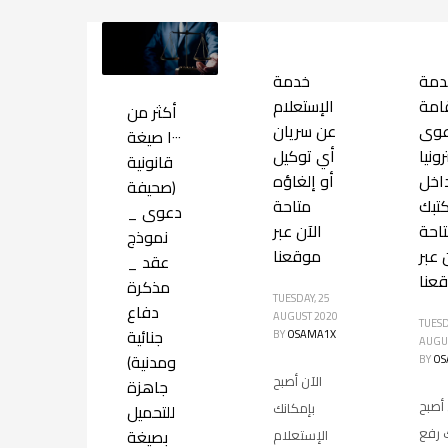
دمة
خدمة
امة
الإستعلام
أكثر من
عوى
عن سريان
١٠٠٠ صيغة
رونيا
أي توكيل
قانونية
اخل
أو إلغاؤه
(صحيفة
تبك
متاحة
دعوى _
احة
الآن عبر
نموذج
 عبر
موقعنا
عقد _
عنا
مذكرة
TUESDAY, 25
دفاع
AUGUST 2020
TUESD
جنائية
BY
OSAMA1X
AUGU
ومدنية)
BY
OS
الآن أصبح
جاهزة
 أصبح
بإمكانك
للتحميل
 رفع
بصيغة
الإستعلام