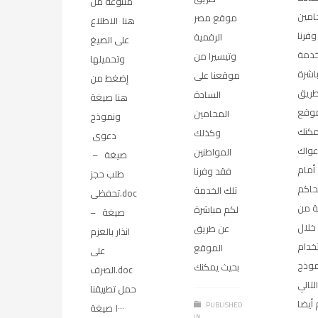
متنوعة من
امين
موقع مصر
هنا الاطلاع
فرنا
الرقمية
على الصيغ
خدمة
وتيسيرا من
وتحميلها
اشرة
موقعنا على
إضغط من
طريق
السادة
هنا صيغة
موقع
المحامين
ونموذج
مكنك
وكذلك
دعوى
عواك
المواطنين
صيغة –
أمام
فقد وفرنا
طلب حجز
حاكم
تلك الخدمة
تحفظى.doc
ة من
لكم مباشرة
صيغة –
خلال
عن طريق
انذار بالعزم
خدام
الموقع
على
موذج
بحيث يمكنك
الصرف.doc
التالي
حمل تطبيقنا
أيضا
PUBLISHED
١٠٠٠ صيغة
IN