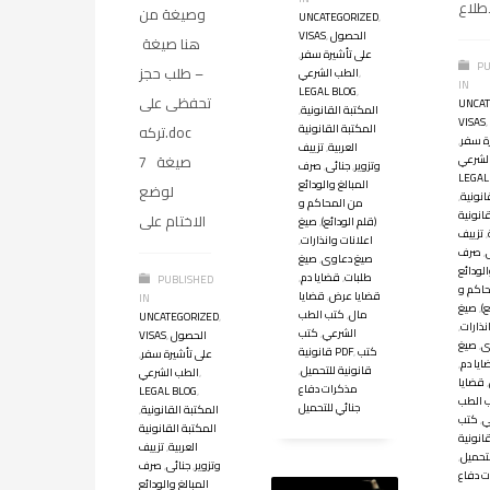
إطلاع
وصيغة من
UNCATEGORIZED
,
الحصول
,
VISAS
هنا صيغة
على تأشيرة سفر
,
PU
– طلب حجز
,
الطب الشرعي
IN
LEGAL BLOG
,
تحفظى على
UNCAT
المكتبة القانونية
,
VISAS
,
المكتبة القانونية
تركه.doc
ة سفر
,
العربية
,
تزييف
لشرعي
صيغة 7
وتزوير
,
جنائى
,
صرف
LEGAL
المبالغ والودائع
لوضع
انونية
,
من المحاكم و
انونية
الاختام على
(قلم الودائع)
,
صيغ
,
تزييف
اعلانات وانذارات
,
,
صرف
صيغ دعاوى
,
صيغ
الودائع
طلبات
,
قضايا دم
,
PUBLISHED
اكم و
قضايا عرض
,
قضايا
IN
ع)
,
صيغ
مال
,
كتب الطب
UNCATEGORIZED
,
نذارات
,
الشرعي
,
كتب
الحصول
,
VISAS
ى
,
صيغ
كتب
,
قانونية PDF
على تأشيرة سفر
,
ايا دم
,
قانونية للتحميل
,
,
الطب الشرعي
,
قضايا
مذكرات دفاع
LEGAL BLOG
,
 الطب
جنائي للتحميل
المكتبة القانونية
,
ي
,
كتب
المكتبة القانونية
العربية
,
تزييف
لتحميل
,
وتزوير
,
جنائى
,
صرف
 دفاع
المبالغ والودائع