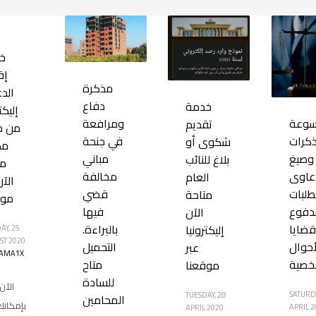
خ
إق
مذكرة
الد
دفاع
خدمة
إليكت
ومرافعة
وعة
تقديم
من د
في جنحة
ذكرات
شكوى أو
مك
مباني
وصيغ
بلاغ للنائب
مت
مخالفة
عاوى
العام
الآن
قضي
طلبات
متاحة
موق
فيها
دفوع
الآن
بالبراءة.
ضايا
إليكترونيا
AY, 25
ST 2020
التحميل
أحوال
عبر
AMA1X
متاح
خصية
موقعنا
للسادة
الآن
SATURDA
TUESDAY, 28
المحامين
بإمكانك
APRIL 2
APRIL 2020