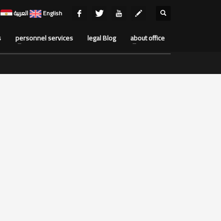
English
العربية
s
personnel services
legal Blog
about office