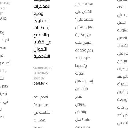
سمعت بخبر
ESDAY,
المذكرات
الأداء
ARCH
القبض على
وصيغ
BY
ه علي
محمد على؟
A1X
الدعاوى
تحمل
والطلبات
هل تتسائل
سئولية
إذا
والدفوع
عن إمكانية
 العمل
لديك 
فى قضايا
القبض عليه
لقلم لا
مصري
الأحوال
رغم وجوده
صر علي
عرب
الشخصية
خارج البلاد
الإيداع
أجنبية 
وتحديدا
وصرف
SATURDAY, 15
إنشا
بدولة
FEBRUARY
ائع عند
لش
2020
BY
إسبانيا؟ هل
لبها أو
OSAMA1X
داخل 
قرأت عن
ير قرين
تركيا
قيام
نقدم لكم
وديعة
في ال
الإنتربول
الموسوعة
ي حاله
ال
بالقبض
الشاملة فى
اض أحد
لم
عليه؟ هل
المذكرات
راف في
تعرف من
وصيغ