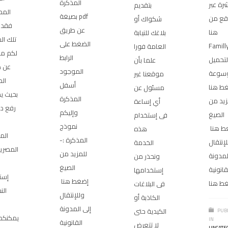
المذكرة
رة عبر
بتقديم
المح
بصيغة pdf
قع من
شكواك أو
فقد و
عن طريق
هنا
بلاغك للنيابة
تلك ال
الضغط على
Famill
العامة فورا
لكم مب
الرابط
لتحميل
علما بأن
عن 
الموجود
وسوعة
موقعنا غير
ال
أسفل
ط هنا
مسئول عن
بحيث ي
المذكرة
زيد من
أي إساءة
رفع د
وإليكم
الصيغ
فى إستخدام
نموذج
ط هنا
هذه
الم
المذكرة :-
إنتقال
الخدمة
المصري
للمزيد من
لمدونة
ونحذر من
الصيغ
قانونية
إستخدامها
إست
إضغط هنا
ط هنا
فى البلاغات
الن
وللإنتقال
الكاذبة أو
إلى المدونة
الكيدية حتى
PUB
يمكنكم 
IN
القانونية
لا تتعرض
UNCATE