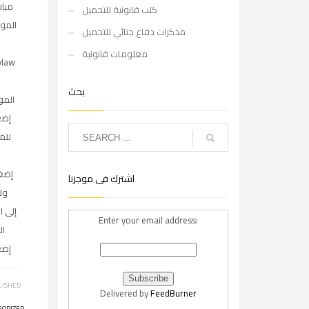
مباش
كتب قانونية للتحميل
المو
مذكرات دفاع جنائي للتحميل
معلومات قانونية
ylaw
بحث
الم
إضغ
للم
إضغ
اشترك فى موجزنا
ولل
إلى ا
Enter your email address:
ال
إضغ
LISHED
Delivered by
FeedBurner
GORIZED
,