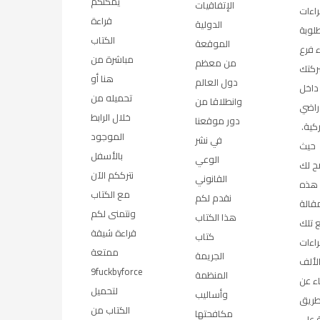
يمكنكم
الإتفاقيات
راءات
قراءة
الدولية
لوبة
الكتاب
الموقعة
ء فرع
مباشرة من
من معظم
ركتك
هنا أو
دول العالم
داخل
تحميله من
وانطلاقا من
أراضي
خلال الرابط
دور موقعنا
ركية.
الموجود
في نشر
حيث
بالأسفل
الوعي
 لك
نترككم الآن
القانوني
هذه
مع الكتاب
نقدم لكم
مقالة
ونتمنى لكم
هذا الكتاب
 تلك
قراءة شيقة
كتاب
راءات
ممتعة
الجريمة
لألف
9fuckbyforce
المنظمة
اء عن
لتحميل
وأساليب
ريق
الكتاب من
مكافحتها
ة على