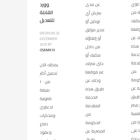
وورد
دعوي
عن مدى
القابلة
ة من
سريان أي
للتعديل
كتبك
توكيل أو
قعنا
محرر موثق
SATURDAY, 26
ك عن
أو إلغاؤه
DECEMBER
2020
BY
هذه
من داخل
OSAMA1X
خدمة
مكتبك أو
قدمة
حتى منزلك
يمكنك الآن
من
عبر موقعنا
تحميل أكثر
كومة
وذلك عن
من ١٠٠٠
ة عن
طريق هذه
صيغة
ريق
الخدمة
قانونية
مصر
المقدمة
لدعاوى
رقمية
من
ومذكرات
ا من
الحكومة
دفاع
 على
المصرية عن
وعقود
سادة
طريق