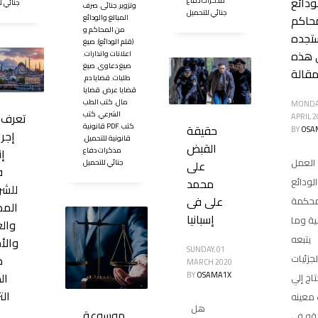
ودائع
مذكرات دفاع
جنائي ل
وتزوير
,
جنائى
,
صرف
جنائي للتحميل
محاكم
المبالغ والودائع
من المحاكم و
تجده
(قلم الودائع)
,
صيغ
 هذه
اعلانات وانذارات
,
صيغ دعاوى
,
صيغ
مقالة
طلبات
,
قضايا دم
,
قضايا عرض
,
قضايا
مال
,
كتب الطب
MONDAY
الشرعي
,
كتب
تعرف 
APRIL 2
كتب
,
قانونية PDF
حقيقة
BY
OSA
إجر
قانونية للتحميل
,
القبض
مذكرات دفاع
إ
 العمل
على
جنائي للتحميل
ف
محمد
الودائع
للشر
على فى
محكمة
المص
إسبانيا
ية وما
والع
يتبعه
والأج
SUNDAY, 01
د
لجزئيات
MARCH 2020
BY
OSAMA1X
ال
تاج إلي
الت
 معينه
هل
موسوعة
قه في