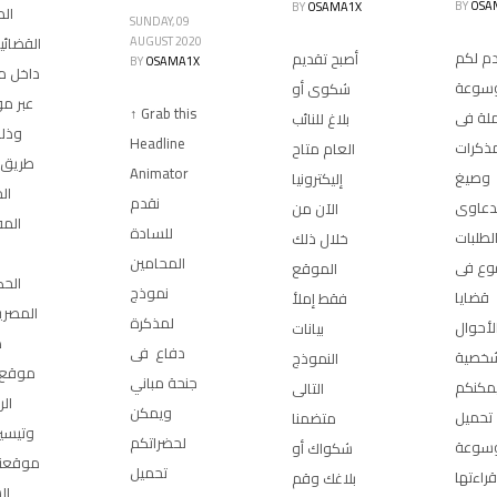
BY
OSA
BY
OSAMA1X
ال
SUNDAY, 09
AUGUST 2020
القضائي
م لكم
أصبح تقديم
BY
OSAMA1X
داخل م
وسوعة
شكوى أو
عبر مو
↑ Grab this
ملة فى
بلاغ للنائب
وذل
Headline
مذكرات
العام متاح
طريق 
Animator
وصيغ
إليكترونيا
ال
نقدم
دعاوى
الآن من
الم
للسادة
لطلبات
خلال ذلك
المحامين
وع فى
الموقع
الح
نموذج
قضايا
فقط إملأ
المصري
لمذكرة
لأحوال
بيانات
ط
دفاع فى
شخصية
النموذج
موقع 
جنحة مباني
مكنكم
التالى
ال
ويمكن
تحميل
متضمنا
وتيسير
لحضراتكم
وسوعة
شكواك أو
موقعنا
تحميل
قراءتها
بلاغك وقم
ال