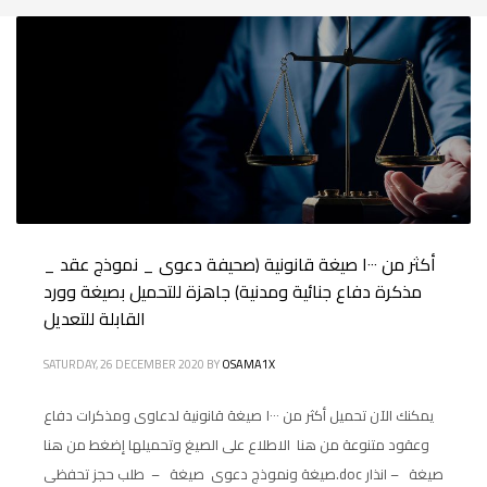
أكثر من ١٠٠٠ صيغة قانونية (صحيفة دعوى _ نموذج عقد _
مذكرة دفاع جنائية ومدنية) جاهزة للتحميل بصيغة وورد
القابلة للتعديل
SATURDAY, 26 DECEMBER 2020
BY
OSAMA1X
يمكنك الآن تحميل أكثر من ١٠٠٠ صيغة قانونية لدعاوى ومذكرات دفاع
وعقود متنوعة من هنا الاطلاع على الصيغ وتحميلها إضغط من هنا
صيغة ونموذج دعوى صيغة – طلب حجز تحفظى.doc صيغة – انذار