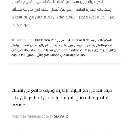
الضرب والجرح وغيرها من قضايا الاعتداء على النفس وكتاب _
إشكاليات التقارير الطبية _ هو من أفضل الكتب التى تناولت مسألة
التقارير الطبية ببحث مفصل يستفيد منه كل المتعاملين مع تلك التقارير
سواءا كانوا
المكتبة القانونية
,
,
LEGAL BLOG
,
الطب الشرعي
,
UNCATEGORIZED
PUBLISHED IN
المكتبة القانونية العربية
,
تزييف وتزوير
,
جنائى
,
صرف المبالغ والودائع من المحاكم و (قلم
الودائع)
,
صيغ دعاوى
,
صيغ طلبات
,
قضايا دم
,
قضايا عرض
,
قضايا مال
,
كتب الطب الشرعي
,
كتب
كتب قانونية للتحميل
,
مذكرات دفاع جنائي للتحميل
,
قانونية PDF
كيف تتعامل مع النيابة الإدارية وكيف تدافع عن نفسك
أمامها كتاب متاح للقراءة والتحميل المباشر الآن على
موقعنا
FRIDAY, 14 FEBRUARY 2020
BY
OSAMA1X