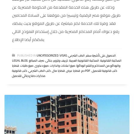
وذلك عن طريق هذه الخدمة المقدمة من الحكومة المصرية عن
طريق موقع مصر الرقمية وتيسيرا من موقعنا على السادة المحامين
فقد وفرنا تلك الخدمة لكم مباشرة عن طريق الموقع بحيث يمكنك
رفع دعواك أمام المحاكم المصرية من خلال إستخدام النموذج التالي
يمكنكم أيضا الإطلاع
,
الحصول على تأشيرة سفر
,
الطب الشرعي
,
VISAS
,
UNCATEGORIZED
PUBLISHED IN
المكتبة القانونية
,
المكتبة القانونية العربية
,
تزييف وتزوير
,
جنائى
,
صرف المبالغ
,
LEGAL BLOG
والودائع من المحاكم و (قلم الودائع)
,
صيغ اعلانات وانذارات
,
صيغ دعاوى
,
صيغ طلبات
,
قضايا
كتب قانونية للتحميل
,
,
كتب قانونية PDF
دم
,
قضايا عرض
,
قضايا مال
,
كتب الطب الشرعي
,
مذكرات دفاع جنائي للتحميل