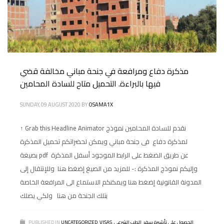
مذكرة دفاع ومرافعة في جنحة مباني مخالفة قضي
فيها بالبراءة. التحميل متاح للسادة المحامين
SUNDAY, 09 AUGUST 2020
BY
OSAMA1X
↑ Grab this Headline Animator نقدم للسادة المحامين نموذج
لمذكرة دفاع فى جنحة مباني ويمكن لحضراتكم تحميل المذكرة
بصيغة pdf عن طريق الضغط على الرابط الموجود أسفل المذكرة
وإليكم نموذج المذكرة :- للمزيد من الصيغ إضغط هنا وللإنتقال إلى
المدونة القانونية إضغط هنا ويمكنكم الاستماع الى المرافعة الخاصة
بتلك الجنحة من هنا ولكي يصلك
,
الحصول على تأشيرة سفر
,
الطب الشرعي
,
VISAS
,
UNCATEGORIZED
PUBLISHED IN