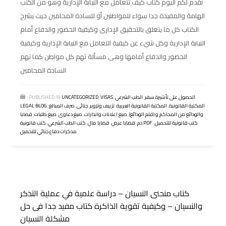
نقدم لكم اليوم كتاب كيف تتعامل مع النيابة الإدارية وهو من الكتب
الهامة والمفيدة جدا سواء للمواطنين أو للسادة المحامين حيث يشرح
الكتاب كل ما يتعلق بالتحقيق الإدارى وكيفية الحضور والدفاع أمام
النيابة الإدارية وكل شيء عن كيفية التعامل مع النيابة الإدارية وكيفية
الحضور والدفاع أمامها وهى مسألة تهم كل مواطن كما تهم
السادة المحامين
,
الحصول على تأشيرة سفر
,
الطب الشرعي
,
VISAS
,
UNCATEGORIZED
PUBLISHED IN
المكتبة القانونية
,
المكتبة القانونية العربية
,
تزييف وتزوير
,
جنائى
,
صرف المبالغ
,
LEGAL BLOG
والودائع من المحاكم و (قلم الودائع)
,
صيغ اعلانات وانذارات
,
صيغ دعاوى
,
صيغ طلبات
,
قضايا
كتب قانونية للتحميل
,
,
كتب قانونية PDF
دم
,
قضايا عرض
,
قضايا مال
,
كتب الطب الشرعي
,
مذكرات دفاع جنائي للتحميل
كتاب منحنى النسيان – دراسة علمية في عملية التذكر
والنسيان – وكيفية تقوية الذاكرة كتاب مفيد جدا فى حل
مشكلة النسيان