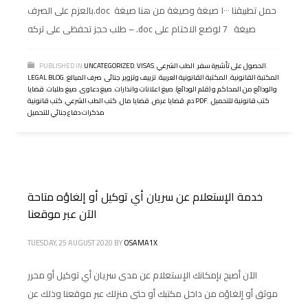
بالعزم على الصرف.doc حمل تطبيقنا ١٠٠٠ صيغة وصيغة من هنا صيغة
– طلب حجز تحفظى على تركه.doc صيغة 7 لوضع الاختام على
,
الحصول على تأشيرة سفر
,
الطب الشرعي
,
VISAS
,
UNCATEGORIZED
PUBLISHED IN
المكتبة القانونية
,
المكتبة القانونية العربية
,
تزييف وتزوير
,
جنائى
,
صرف المبالغ
,
LEGAL BLOG
والودائع من المحاكم و (قلم الودائع)
,
صيغ اعلانات وانذارات
,
صيغ دعاوى
,
صيغ طلبات
,
قضايا
كتب قانونية للتحميل
,
,
كتب قانونية PDF
دم
,
قضايا عرض
,
قضايا مال
,
كتب الطب الشرعي
,
مذكرات دفاع جنائي للتحميل
خدمة الإستعلام عن سريان أي توكيل أو إلغاؤه متاحة
الآن عبر موقعنا
TUESDAY, 25 AUGUST 2020
BY
OSAMA1X
الآن أصبح بإمكانك الإستعلام عن مدى سريان أي توكيل أو محرر
موثق أو إلغاؤه من داخل مكتبك أو حتى منزلك عبر موقعنا وذلك عن