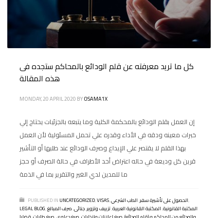
كل ما تريد معرفته عن قلم الودائع بالمحاكم ستجده فى
هذه المقالة
MONDAY, 20 APRIL 2020
BY
OSAMA1X
إن العمل بقلم الودائع بالمحكمة الكلية وما يتبعه بالجزئيات يحتاج إلي
خبرات معينه ودقه في الأداء وقدره علي تحمل المسئولية لأن العمل
بهذا القلم لا يقتصر علي الإيداع وصرف الودائع عند طلبها أو التأشير
قرين كل وديعة في حاله اعتراض أحد الأطراف في حالة الصرف أو حجز
ما للمدين لدي الغير والتقرير بما في الذمة
,
الحصول على تأشيرة سفر
,
الطب الشرعي
,
VISAS
,
UNCATEGORIZED
PUBLISHED IN
المكتبة القانونية
,
المكتبة القانونية العربية
,
تزييف وتزوير
,
جنائى
,
صرف المبالغ
,
LEGAL BLOG
والودائع من المحاكم و (قلم الودائع)
,
صيغ اعلانات وانذارات
,
صيغ دعاوى
,
صيغ طلبات
,
قضايا