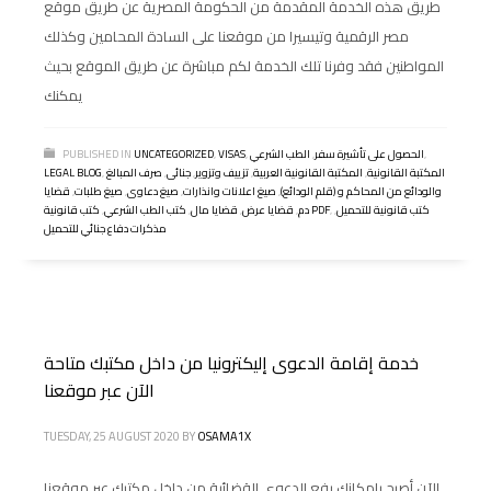
طريق هذه الخدمة المقدمة من الحكومة المصرية عن طريق موقع
مصر الرقمية وتيسيرا من موقعنا على السادة المحامين وكذلك
المواطنين فقد وفرنا تلك الخدمة لكم مباشرة عن طريق الموقع بحيث
يمكنك
,
الحصول على تأشيرة سفر
,
الطب الشرعي
,
VISAS
,
UNCATEGORIZED
PUBLISHED IN
المكتبة القانونية
,
المكتبة القانونية العربية
,
تزييف وتزوير
,
جنائى
,
صرف المبالغ
,
LEGAL BLOG
والودائع من المحاكم و (قلم الودائع)
,
صيغ اعلانات وانذارات
,
صيغ دعاوى
,
صيغ طلبات
,
قضايا
كتب قانونية للتحميل
,
,
كتب قانونية PDF
دم
,
قضايا عرض
,
قضايا مال
,
كتب الطب الشرعي
,
مذكرات دفاع جنائي للتحميل
خدمة إقامة الدعوى إليكترونيا من داخل مكتبك متاحة
الآن عبر موقعنا
TUESDAY, 25 AUGUST 2020
BY
OSAMA1X
الآن أصبح بإمكانك رفع الدعوي القضائية من داخل مكتبك عبر موقعنا