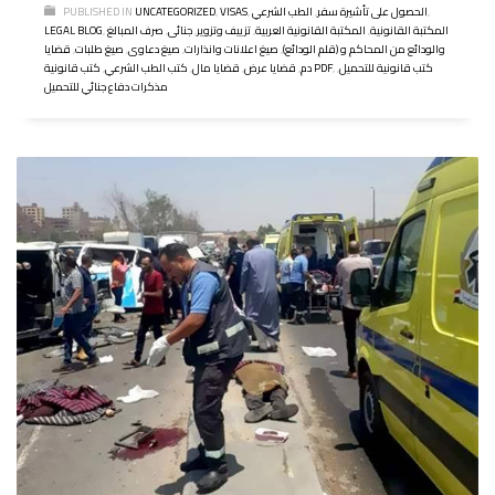
,
الحصول على تأشيرة سفر
,
الطب الشرعي
,
VISAS
,
UNCATEGORIZED
PUBLISHED IN
المكتبة القانونية
,
المكتبة القانونية العربية
,
تزييف وتزوير
,
جنائى
,
صرف المبالغ
,
LEGAL BLOG
والودائع من المحاكم و (قلم الودائع)
,
صيغ اعلانات وانذارات
,
صيغ دعاوى
,
صيغ طلبات
,
قضايا
كتب قانونية للتحميل
,
,
كتب قانونية PDF
دم
,
قضايا عرض
,
قضايا مال
,
كتب الطب الشرعي
,
مذكرات دفاع جنائي للتحميل