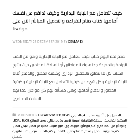
كيف تتعامل مع النيابة الإدارية وكيف تدافع عن نفسك
أمامها كتاب متاح للقراءة والتحميل المباشر الآن على
موقعنا
WEDNESDAY, 25 DECEMBER 2019
BY
OSAMA1X
نقدم لكم اليوم كتاب كيف تتعامل مع النيابة الإدارية وهو من الكتب
الهامة والمفيدة جدا سواء للمواطنين أو للسادة المحامين حيث يشرح
الكتاب كل ما يتعلق بالتحقيق الإدارى وكيفية الحضور والدفاع أمام
النيابة الإدارية وكل شيء عن كيفية التعامل مع النيابة الإدارية وكيفية
الحضور والدفاع أمامها وهى مسألة تهم كل مواطن كما تهم
السادة المحامين
,
الحصول على تأشيرة سفر
,
الطب الشرعي
,
VISAS
,
UNCATEGORIZED
PUBLISHED IN
المكتبة القانونية
,
المكتبة القانونية العربية
,
تزييف وتزوير
,
جنائى
,
صرف المبالغ
,
LEGAL BLOG
والودائع من المحاكم و (قلم الودائع)
,
صيغ دعاوى
,
صيغ طلبات
,
قضايا دم
,
قضايا عرض
,
قضايا
كتب قانونية للتحميل
,
مذكرات دفاع جنائي
,
كتب قانونية PDF
مال
,
كتب الطب الشرعي
,
للتحميل