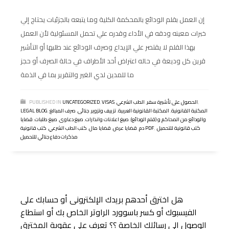
إن العمل بقلم الودائع بالمحكمة الكلية وما يتبعه بالجزئيات يحتاج إلي
خبرات معينه ودقه في الأداء وقدره علي تحمل المسئولية لأن العمل
بهذا القلم لا يقتصر علي الإيداع وصرف الودائع عند طلبها أو التأشير
قرين كل وديعة في حاله اعتراض أحد الأطراف في حالة الصرف أو حجز
ما للمدين لدي الغير والتقرير بما في الذمة
,
الحصول على تأشيرة سفر
,
الطب الشرعي
,
VISAS
,
UNCATEGORIZED
PUBLISHED IN
المكتبة القانونية
,
المكتبة القانونية العربية
,
تزييف وتزوير
,
جنائى
,
صرف المبالغ
,
LEGAL BLOG
والودائع من المحاكم و (قلم الودائع)
,
صيغ اعلانات وانذارات
,
صيغ دعاوى
,
صيغ طلبات
,
قضايا
كتب قانونية للتحميل
,
,
كتب قانونية PDF
دم
,
قضايا عرض
,
قضايا مال
,
كتب الطب الشرعي
,
مذكرات دفاع جنائي للتحميل
هل اخترق أحدهم بريدك الإلكترونى أو حسابك على
الفيسبوك أو كسر باسوورد الراوتر الخاص بك أو استطاع
الوصول الى رسائلك الخاصة ؟؟ تعرف على عقوبة المخترق