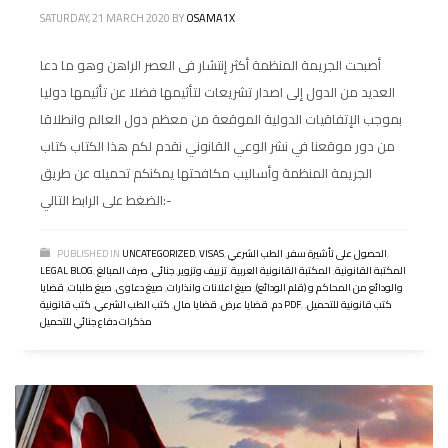
SATURDAY, 21 MARCH 2020
BY
OSAMA1X
أصبحت الجريمة المنظمة أكثر إنتشار فى العصر الراهن وهو ما دعا
العديد من الدول إلى اصدار تشريعات لتأثيمها فضلا عن تأثيمها دوليا
بموجب الإتفاقيات الدولية الموقعة من معظم دول العالم وانطلاقا
من دور موقعنا في نشر الوعي القانوني نقدم لكم هذا الكتاب كتاب
الجريمة المنظمة وأساليب مكافحتها يمكنكم تحميله عن طريق
الضغط على الرابط التالي:-
,
الحصول على تأشيرة سفر
,
الطب الشرعي
,
VISAS
,
UNCATEGORIZED
PUBLISHED IN
المكتبة القانونية
,
المكتبة القانونية العربية
,
تزييف وتزوير
,
جنائى
,
صرف المبالغ
,
LEGAL BLOG
والودائع من المحاكم و (قلم الودائع)
,
صيغ اعلانات وانذارات
,
صيغ دعاوى
,
صيغ طلبات
,
قضايا
كتب قانونية للتحميل
,
,
كتب قانونية PDF
دم
,
قضايا عرض
,
قضايا مال
,
كتب الطب الشرعي
,
مذكرات دفاع جنائي للتحميل