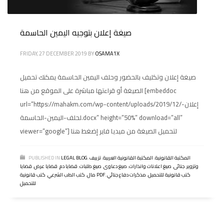
صيغة إعلان بتوجيه اليمين الحاسمة
FRIDAY, 27 DECEMBER 2019
BY
OSAMA1X
صيغة إعلان وتكليف بالحضور وحلف اليمين الحاسمة يمكنك تحميل
الصيغة أو قراءتها مباشرة على الموقع من هنا [embeddoc
url=”https://mahakm.com/wp-content/uploads/2019/12/إعلان-
لحلف-اليمين-الحاسمة.docx” height=”50%” download=”all”
viewer=”google”] لتحميل الصيغة من ميديا فاير إضغط هنا
المكتبة القانونية
,
المكتبة القانونية العربية
,
تزييف
,
LEGAL BLOG
PUBLISHED IN
وتزوير
,
جنائى
,
صيغ اعلانات وانذارات
,
صيغ دعاوى
,
صيغ طلبات
,
قضايا دم
,
قضايا عرض
,
قضايا
كتب قانونية للتحميل
,
مذكرات دفاع جنائي
,
كتب قانونية PDF
مال
,
كتب الطب الشرعي
,
للتحميل