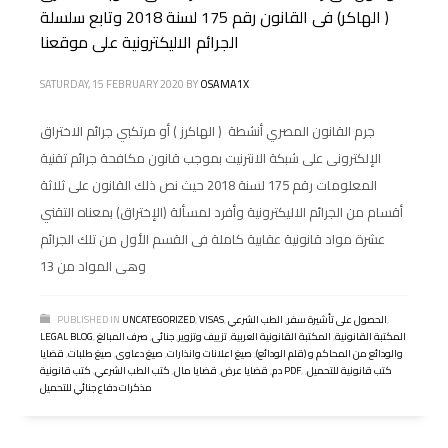
( الهاكر) فى القانون رقم 175 لسنة 2018 وتابع سلسلة
الجرائم الاليكترونية على موقعنا
SATURDAY, 15 FEBRUARY 2020
BY
OSAMA1X
جرم القانون المصري أنشطة ( الهاكرز ) أو مرتكبي جرائم الاختراق
الإلكترونى على شبكة الانترنيت بموجب قانون مكافحة جرائم تقنية
المعلومات رقم 175 لسنة 2018 حيث نص ذلك القانون على ثلاثة
أقسام من الجرائم الاليكترونية وأفرد لمسألة (الإختراق) بمعناه التقني
عشرة مواد قانونية عقابية كاملة فى القسم الأول من تلك الجرائم
وهى المواد من 13
,
الحصول على تأشيرة سفر
,
الطب الشرعي
,
VISAS
,
UNCATEGORIZED
PUBLISHED IN
المكتبة القانونية
,
المكتبة القانونية العربية
,
تزييف وتزوير
,
جنائى
,
صرف المبالغ
,
LEGAL BLOG
والودائع من المحاكم و (قلم الودائع)
,
صيغ اعلانات وانذارات
,
صيغ دعاوى
,
صيغ طلبات
,
قضايا
كتب قانونية للتحميل
,
,
كتب قانونية PDF
دم
,
قضايا عرض
,
قضايا مال
,
كتب الطب الشرعي
,
مذكرات دفاع جنائي للتحميل