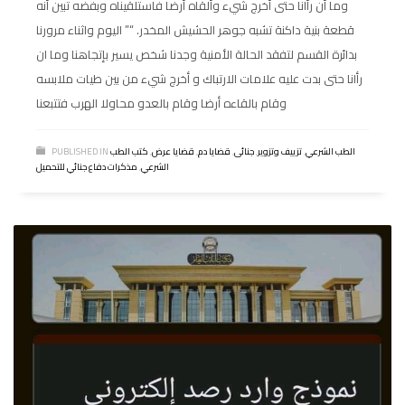
وما أن رأانا حتى أخرج شيء وألقاه أرضا فاستلقيناه وبفضه تبين أنه
قطعة بنية داكنة تشبه جوهر الحشيش المخدر. “” اليوم واثناء مرورنا
بدائرة القسم لتفقد الحالة الأمنية وجدنا شخص يسير بإتجاهنا وما ان
رأانا حتى بدت عليه علامات الارتباك و أخرج شيء من بين طيات ملابسه
وقام بالقاءه أرضا وقام بالعدو محاولا الهرب فتتبعنا
الطب الشرعي
,
تزييف وتزوير
,
جنائى
,
قضايا دم
,
قضايا عرض
,
كتب الطب
PUBLISHED IN
الشرعي
,
مذكرات دفاع جنائي للتحميل