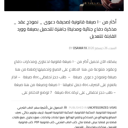
أكثر من ١٠٠٠ صيغة قانونية (صحيفة دعوى _ نموذج عقد _
مذكرة دفاع جنائية ومدنية) جاهزة للتحميل بصيغة وورد
القابلة للتعديل
السبت, 26 ديسمبر 2020
OSAMA1X
BY
يمكنك الآن تحميل أكثر من ١٠٠٠ صيغة قانونية لدعاوى ومذكرات دفاع
وعقود متنوعة من هنا الاطلاع على الصيغ وتحميلها إضغط من هنا
صيغة ونموذج دعوى صيغة – طلب حجز تحفظى.doc صيغة – انذار
بالعزم على الصرف.doc حمل تطبيقنا ١٠٠٠ صيغة وصيغة من هنا صيغة
– طلب حجز تحفظى على تركه.doc صيغة 7 لوضع الاختام على
VISAS
,
UNCATEGORIZED
PUBLISHED IN
,
الحصول على تأشيرة سفر
,
الطب الشرعي
,
المدونة القانونية
,
المكتبة القانونية
,
المكتبة القانونية العربية
,
تزييف وتزوير
,
جنائى
,
صرف
المبالغ والودائع من المحاكم و (قلم الودائع)
,
صيغ اعلانات وانذارات
,
صيغ دعاوى
,
صيغ طلبات
,
قضايا دم
,
قضايا عرض
,
قضايا مال
,
كتب الطب الشرعي
,
كتب قانونية PDF
,
كتب قانونية
للتحميل
,
مذكرات دفاع جنائي للتحميل