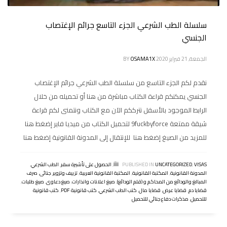
سلسلة الطب الشرعي الجزء التاسع جرائم الإغتصاب
الجنسي
الجمعة, 21 فبراير 2020
OSAMA1X
BY
نقدم لكم الجزء التاسع من سلسلة الطب الشرعي جرائم الإغتصاب
الجنسي يمكنكم قراءة الكتاب مباشرة من هنا أو تحميله من خلال
الرابط الموجود بالأسفل نترككم الآن مع الكتاب ونتمنى لكم قراءة
شيقة ممتعة 9fuckbyforce لتحميل الكتاب من ميديا فاير إضغط هنا
للمزيد من الصيغ إضغط هنا للإنتقال إلى المدونة القانونية إضغط هنا
VISAS
,
UNCATEGORIZED
PUBLISHED IN
,
الحصول على تأشيرة سفر
,
الطب الشرعي
,
المدونة القانونية
,
المكتبة القانونية
,
المكتبة القانونية العربية
,
تزييف وتزوير
,
جنائى
,
صرف
المبالغ والودائع من المحاكم و (قلم الودائع)
,
صيغ اعلانات وانذارات
,
صيغ دعاوى
,
صيغ طلبات
,
قضايا دم
,
قضايا عرض
,
قضايا مال
,
كتب الطب الشرعي
,
كتب قانونية PDF
,
كتب قانونية
للتحميل
,
مذكرات دفاع جنائي للتحميل