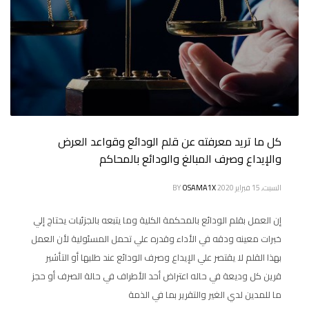
كل ما تريد معرفته عن قلم الودائع وقواعد العرض
والإيداع وصرف المبالغ والودائع بالمحاكم
السبت, 15 فبراير 2020
OSAMA1X
BY
إن العمل بقلم الودائع بالمحكمة الكلية وما يتبعه بالجزئيات يحتاج إلي
خبرات معينه ودقه في الأداء وقدره علي تحمل المسئولية لأن العمل
بهذا القلم لا يقتصر علي الإيداع وصرف الودائع عند طلبها أو التأشير
قرين كل وديعة في حاله اعتراض أحد الأطراف في حالة الصرف أو حجز
ما للمدين لدي الغير والتقرير بما في الذمة