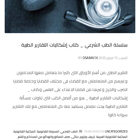
سلسلة الطب الشرعي _ كتاب إشكاليات التقارير الطبية
السبت, 15 فبراير 2020
OSAMA1X
BY
التقرير الطبى من أهم الأوراق التى كثيرا ما يتعامل معها المحامون
وغيرهم من المتعاملين مع القضاء فى مختلف القضايا وخاصة قضايا
الضرب والجرح وغيرها من قضايا الاعتداء على النفس وكتاب _
إشكاليات التقارير الطبية _ هو من أفضل الكتب التى تناولت مسألة
التقارير الطبية ببحث مفصل يستفيد منه كل المتعاملين مع تلك التقارير
سواءا كانوا
UNCATEGORIZED
PUBLISHED IN
,
الطب الشرعي
,
المدونة القانونية
,
المكتبة القانونية
,
المكتبة القانونية العربية
,
تزييف وتزوير
,
جنائى
,
صرف المبالغ والودائع من المحاكم و (قلم