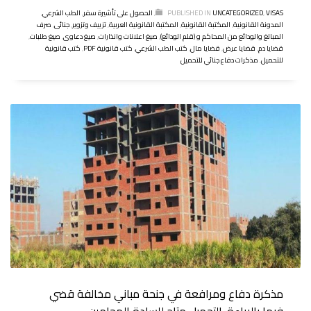
VISAS
,
UNCATEGORIZED
PUBLISHED IN
,
الحصول على تأشيرة سفر
,
الطب الشرعي
,
المدونة القانونية
,
المكتبة القانونية
,
المكتبة القانونية العربية
,
تزييف وتزوير
,
جنائى
,
صرف
المبالغ والودائع من المحاكم و (قلم الودائع)
,
صيغ اعلانات وانذارات
,
صيغ دعاوى
,
صيغ طلبات
,
قضايا دم
,
قضايا عرض
,
قضايا مال
,
كتب الطب الشرعي
,
كتب قانونية PDF
,
كتب قانونية
للتحميل
,
مذكرات دفاع جنائي للتحميل
مذكرة دفاع ومرافعة في جنحة مباني مخالفة قضي
فيها بالبراءة. التحميل متاح للسادة المحامين