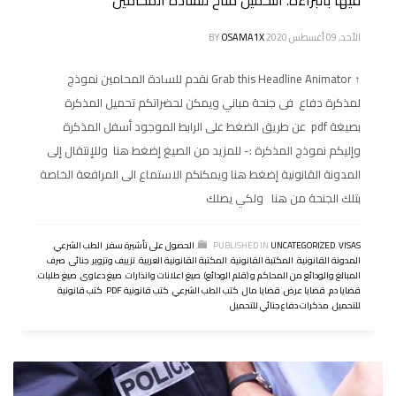
الأحد, 09 أغسطس 2020
OSAMA1X
BY
↑ Grab this Headline Animator نقدم للسادة المحامين نموذج
لمذكرة دفاع فى جنحة مباني ويمكن لحضراتكم تحميل المذكرة
بصيغة pdf عن طريق الضغط على الرابط الموجود أسفل المذكرة
وإليكم نموذج المذكرة :- للمزيد من الصيغ إضغط هنا وللإنتقال إلى
المدونة القانونية إضغط هنا ويمكنكم الاستماع الى المرافعة الخاصة
بتلك الجنحة من هنا ولكي يصلك
VISAS
,
UNCATEGORIZED
PUBLISHED IN
,
الحصول على تأشيرة سفر
,
الطب الشرعي
,
المدونة القانونية
,
المكتبة القانونية
,
المكتبة القانونية العربية
,
تزييف وتزوير
,
جنائى
,
صرف
المبالغ والودائع من المحاكم و (قلم الودائع)
,
صيغ اعلانات وانذارات
,
صيغ دعاوى
,
صيغ طلبات
,
قضايا دم
,
قضايا عرض
,
قضايا مال
,
كتب الطب الشرعي
,
كتب قانونية PDF
,
كتب قانونية
للتحميل
,
مذكرات دفاع جنائي للتحميل