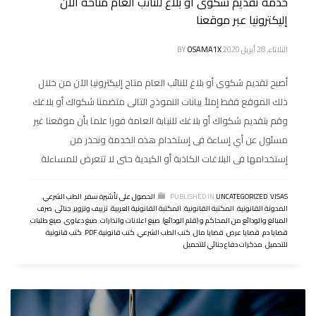
خدمة تقديم شكوى أو بلاغ للنائب العام متاحة الآن
إليكترونيا عبر موقعنا
الثلاثاء, 28 أبريل 2020
OSAMA1X
BY
أصبح تقديم شكوى أو بلاغ للنائب العام متاح إليكترونيا الآن من خلال
ذلك الموقع فقط إملأ بيانات النموذج التالى متضمنا شكواك أو بلاغك
وقم بتقديم شكواك أو بلاغك للنيابة العامة فورا علما بأن موقعنا غير
مسئول عن أي إساءة فى إستخدام هذه الخدمة ونحذر من
إستخدامها فى البلاغات الكاذبة أو الكيدية حتى لا تتعرض للمساءلة
VISAS
,
UNCATEGORIZED
PUBLISHED IN
,
الحصول على تأشيرة سفر
,
الطب الشرعي
,
المدونة القانونية
,
المكتبة القانونية
,
المكتبة القانونية العربية
,
تزييف وتزوير
,
جنائى
,
صرف
المبالغ والودائع من المحاكم و (قلم الودائع)
,
صيغ اعلانات وانذارات
,
صيغ دعاوى
,
صيغ طلبات
,
قضايا دم
,
قضايا عرض
,
قضايا مال
,
كتب الطب الشرعي
,
كتب قانونية PDF
,
كتب قانونية
للتحميل
,
مذكرات دفاع جنائي للتحميل