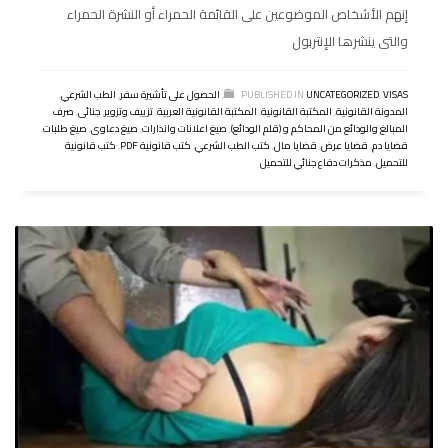
إنهم الأشخاص الموضوعين على القائمة الحمراء أو النشرة الحمراء
والتى ينشرها الإنتربول
VISAS
,
UNCATEGORIZED
PUBLISHED IN
,
الحصول على تأشيرة سفر
,
الطب الشرعي
,
المدونة القانونية
,
المكتبة القانونية
,
المكتبة القانونية العربية
,
تزييف وتزوير
,
جنائى
,
صرف
المبالغ والودائع من المحاكم و (قلم الودائع)
,
صيغ اعلانات وانذارات
,
صيغ دعاوى
,
صيغ طلبات
,
قضايا دم
,
قضايا عرض
,
قضايا مال
,
كتب الطب الشرعي
,
كتب قانونية PDF
,
كتب قانونية
للتحميل
,
مذكرات دفاع جنائي للتحميل