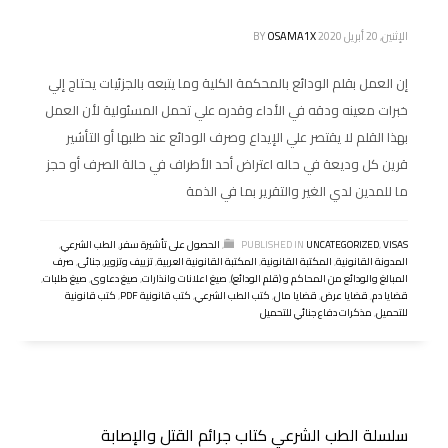
الإثنين, 20 أبريل 2020
OSAMA1X
BY
إن العمل بقلم الودائع بالمحكمة الكلية وما يتبعه بالجزئيات يحتاج إلي
خبرات معينه ودقه في الأداء وقدره علي تحمل المسئولية لأن العمل
بهذا القلم لا يقتصر علي الإيداع وصرف الودائع عند طلبها أو التأشير
قرين كل وديعة في حاله اعتراض أحد الأطراف في حالة الصرف أو حجز
ما للمدين لدي الغير والتقرير بما في الذمة
VISAS
,
UNCATEGORIZED
PUBLISHED IN
,
الحصول على تأشيرة سفر
,
الطب الشرعي
,
المدونة القانونية
,
المكتبة القانونية
,
المكتبة القانونية العربية
,
تزييف وتزوير
,
جنائى
,
صرف
المبالغ والودائع من المحاكم و (قلم الودائع)
,
صيغ اعلانات وانذارات
,
صيغ دعاوى
,
صيغ طلبات
,
قضايا دم
,
قضايا عرض
,
قضايا مال
,
كتب الطب الشرعي
,
كتب قانونية PDF
,
كتب قانونية
للتحميل
,
مذكرات دفاع جنائي للتحميل
سلسلة الطب الشرعي كتاب جرائم القتل والإصابة