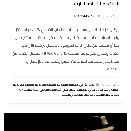
بإستخدام الأسلحة النارية
الإثنين, 20 أبريل 2020
OSAMA1X
BY
إليكم الجزء الخامس عشر من سلسلة الطب الشرعي كتاب جرائم القتل
والإصابة بإستخدام الأسلحة النارية يمكنكم قراءة الكتاب مباشرة من
هنا أو تحميله من خلال الرابط الموجود بالأسفل نترككم الآن مع
الكتاب ونتمنى لكم قراءة ممتعة 15 Kill And Guns لتحميل الكتاب من
ميديا فاير إضغط هنا للمزيد من الصيغ إضغط هنا وللإنتقال إلى
المدونة
PUBLISHED IN
الطب الشرعي
,
المدونة القانونية
,
المكتبة القانونية
,
المكتبة القانونية
العربية
,
تزييف وتزوير
,
جنائى
,
قضايا دم
,
قضايا مال
,
كتب الطب الشرعي
,
كتب قانونية PDF
,
كتب قانونية للتحميل
,
مذكرات دفاع جنائي للتحميل