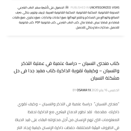
VISAS
,
UNCATEGORIZED
PUBLISHED IN
,
الحصول على تأشيرة سفر
,
الطب الشرعي
,
المدونة القانونية
,
المكتبة القانونية
,
المكتبة القانونية العربية
,
تزييف وتزوير
,
جنائى
,
صرف
المبالغ والودائع من المحاكم و (قلم الودائع)
,
صيغ اعلانات وانذارات
,
صيغ دعاوى
,
صيغ طلبات
,
قضايا دم
,
قضايا عرض
,
قضايا مال
,
كتب الطب الشرعي
,
كتب قانونية PDF
,
كتب قانونية
للتحميل
,
مذكرات دفاع جنائي للتحميل
كتاب منحنى النسيان – دراسة علمية في عملية التذكر
والنسيان – وكيفية تقوية الذاكرة كتاب مفيد جدا فى حل
مشكلة النسيان
الخميس, 16 يناير 2020
OSAMA1X
BY
“منحنى النسيان” دراسة علمية في التذكر والنسيان – وكيف تقوي
ذاكرتك مقدمة: لقد تطور الدماغ البشري مع الذاكرة لحفظ
المعلومات التي تهم الإنسان من أجل محاولته البقاء على قيد الحياة
في الظروف البيئية المختلفة، حفظت ذاكرة الإنسان كيفية إيجاد النار