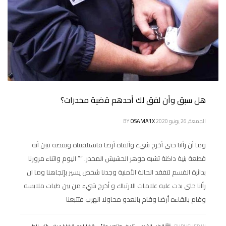
هل سبق وأن لفق لك أحدهم قضية مخدرات؟
الجمعة, 26 يونيو 2020
OSAMA1X
BY
وما أن رأانا حتى أخرج شيء وألقاه أرضا فاستلقيناه وبفضه تبين أنه
قطعة بنية داكنة تشبه جوهر الحشيش المخدر. “” اليوم واثناء مرورنا
بدائرة القسم لتفقد الحالة الأمنية وجدنا شخص يسير بإتجاهنا وما ان
رأانا حتى بدت عليه علامات الارتباك و أخرج شيء من بين طيات ملابسه
وقام بالقاءه أرضا وقام بالعدو محاولا الهرب فتتبعنا