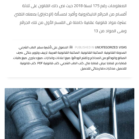
المعلومات رقم 175 لسنة 2018 حيث نص ذلك القانون على ثلاثة
أقسام من الجرائم الاليكترونية وأفرد لمسألة (الإختراق) بمعناه التقني
عشرة مواد قانونية عقابية كاملة فى القسم الأول من تلك الجرائم
وهى المواد من 13
VISAS
,
UNCATEGORIZED
PUBLISHED IN
,
الحصول على تأشيرة سفر
,
الطب الشرعي
,
المدونة القانونية
,
المكتبة القانونية
,
المكتبة القانونية العربية
,
تزييف وتزوير
,
جنائى
,
صرف
المبالغ والودائع من المحاكم و (قلم الودائع)
,
صيغ اعلانات وانذارات
,
صيغ دعاوى
,
صيغ طلبات
,
قضايا دم
,
قضايا عرض
,
قضايا مال
,
كتب الطب الشرعي
,
كتب قانونية PDF
,
كتب قانونية
للتحميل
,
مذكرات دفاع جنائي للتحميل