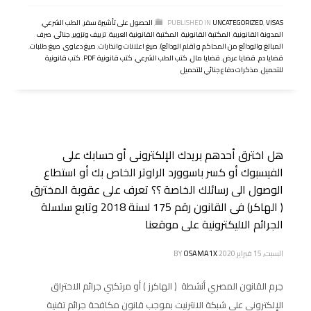
VISAS
,
UNCATEGORIZED
PUBLISHED IN
,
الحصول على تأشيرة سفر
,
الطب الشرعي
,
المدونة القانونية
,
المكتبة القانونية
,
المكتبة القانونية العربية
,
تزييف وتزوير
,
جنائى
,
صرف
المبالغ والودائع من المحاكم و (قلم الودائع)
,
صيغ اعلانات وانذارات
,
صيغ دعاوى
,
صيغ طلبات
,
قضايا دم
,
قضايا عرض
,
قضايا مال
,
كتب الطب الشرعي
,
كتب قانونية PDF
,
كتب قانونية
للتحميل
,
مذكرات دفاع جنائي للتحميل
هل اخترق أحدهم بريدك الإلكترونى أو حسابك على
الفيسبوك أو كسر باسوورد الراوتر الخاص بك أو استطاع
الوصول الى رسائلك الخاصة ؟؟ تعرف على عقوبة المخترق
( الهاكر) فى القانون رقم 175 لسنة 2018 وتابع سلسلة
الجرائم الاليكترونية على موقعنا
السبت, 15 فبراير 2020
OSAMA1X
BY
جرم القانون المصري أنشطة ( الهاكرز ) أو مرتكبي جرائم الاختراق
الإلكترونى على شبكة الانترنيت بموجب قانون مكافحة جرائم تقنية