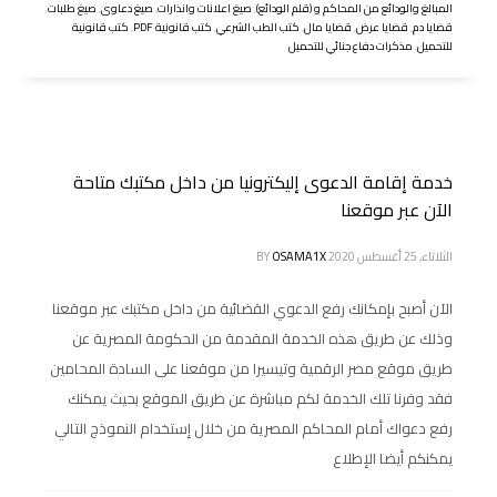
المبالغ والودائع من المحاكم و (قلم الودائع)
,
صيغ اعلانات وانذارات
,
صيغ دعاوى
,
صيغ طلبات
,
قضايا دم
,
قضايا عرض
,
قضايا مال
,
كتب الطب الشرعي
,
كتب قانونية PDF
,
كتب قانونية
للتحميل
,
مذكرات دفاع جنائي للتحميل
خدمة إقامة الدعوى إليكترونيا من داخل مكتبك متاحة
الآن عبر موقعنا
الثلاثاء, 25 أغسطس 2020
OSAMA1X
BY
الآن أصبح بإمكانك رفع الدعوي القضائية من داخل مكتبك عبر موقعنا
وذلك عن طريق هذه الخدمة المقدمة من الحكومة المصرية عن
طريق موقع مصر الرقمية وتيسيرا من موقعنا على السادة المحامين
فقد وفرنا تلك الخدمة لكم مباشرة عن طريق الموقع بحيث يمكنك
رفع دعواك أمام المحاكم المصرية من خلال إستخدام النموذج التالي
يمكنكم أيضا الإطلاع