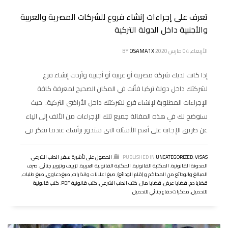
تعرف على إجراءات إنشاء فروع للشركات المصرية والعربية
والأجنبية داخل الدولة التركية
الأربعاء, 04 مارس 2020
OSAMA1X
BY
إذا كانت لديك شركة مصرية أو عربية أو أجنبية وأردت إنشاء فرع
لشركتك داخل دولة تركيا فأنت في المكان الصحيح لمعرفة كافة
الإجراءات المطلوبة لإنشاء فرع لشركتك داخل الأراضي التركية. حيث
سنوضح لك في هذه المقالة جميع تلك الإجراءات من الألف إلى الياء
عن طريق الإجابة على أهم الأسئلة التى ستدور برأسك عندما تفكر فى
VISAS
,
UNCATEGORIZED
PUBLISHED IN
,
الحصول على تأشيرة سفر
,
الطب الشرعي
,
المدونة القانونية
,
المكتبة القانونية
,
المكتبة القانونية العربية
,
تزييف وتزوير
,
جنائى
,
صرف
المبالغ والودائع من المحاكم و (قلم الودائع)
,
صيغ اعلانات وانذارات
,
صيغ دعاوى
,
صيغ طلبات
,
قضايا دم
,
قضايا عرض
,
قضايا مال
,
كتب الطب الشرعي
,
كتب قانونية PDF
,
كتب قانونية
للتحميل
,
مذكرات دفاع جنائي للتحميل