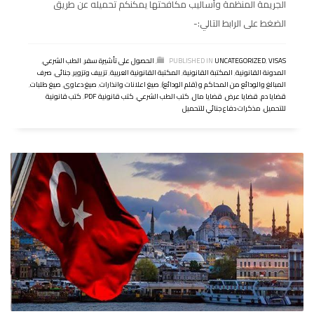
الجريمة المنظمة وأساليب مكافحتها يمكنكم تحميله عن طريق
الضغط على الرابط التالي:-
VISAS
,
UNCATEGORIZED
PUBLISHED IN
,
الحصول على تأشيرة سفر
,
الطب الشرعي
,
المدونة القانونية
,
المكتبة القانونية
,
المكتبة القانونية العربية
,
تزييف وتزوير
,
جنائى
,
صرف
المبالغ والودائع من المحاكم و (قلم الودائع)
,
صيغ اعلانات وانذارات
,
صيغ دعاوى
,
صيغ طلبات
,
قضايا دم
,
قضايا عرض
,
قضايا مال
,
كتب الطب الشرعي
,
كتب قانونية PDF
,
كتب قانونية
للتحميل
,
مذكرات دفاع جنائي للتحميل