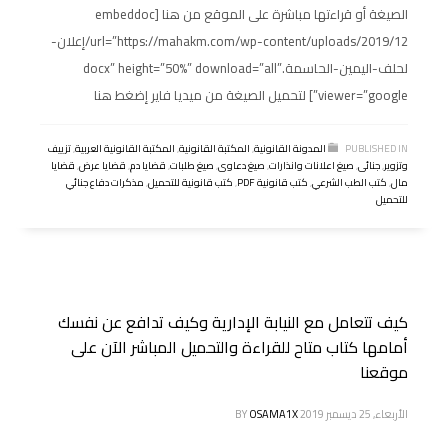
الصيغة أو قراءتها مباشرة على الموقع من هنا [embeddoc
url=”https://mahakm.com/wp-content/uploads/2019/12/إعلان-
لحلف-اليمين-الحاسمة.docx” height=”50%” download=”all”
viewer=”google”] لتحميل الصيغة من ميديا فاير إضغط هنا
PUBLISHED IN
المدونة القانونية
,
المكتبة القانونية
,
المكتبة القانونية العربية
,
تزييف
وتزوير
,
جنائى
,
صيغ اعلانات وانذارات
,
صيغ دعاوى
,
صيغ طلبات
,
قضايا دم
,
قضايا عرض
,
قضايا
مال
,
كتب الطب الشرعي
,
كتب قانونية PDF
,
كتب قانونية للتحميل
,
مذكرات دفاع جنائي
للتحميل
كيف تتعامل مع النيابة الإدارية وكيف تدافع عن نفسك
أمامها كتاب متاح للقراءة والتحميل المباشر الآن على
موقعنا
الأربعاء, 25 ديسمبر 2019
OSAMA1X
BY