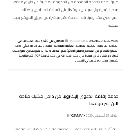
طريق هذه الخدمة المقدمة من الحكومة المصرية عن طريق موقع
مصر الرقمية وتيسيرا من موقعنا على السادة المحامين وكذلك
المواطنين فقد وفرنا تلك الخدمة لكم مباشرة عن طريق الموقع بحيث
يمكنك
VISAS
,
UNCATEGORIZED
PUBLISHED IN
,
الحصول على تأشيرة سفر
,
الطب الشرعي
,
المدونة القانونية
,
المكتبة القانونية
,
المكتبة القانونية العربية
,
تزييف وتزوير
,
جنائى
,
صرف
المبالغ والودائع من المحاكم و (قلم الودائع)
,
صيغ اعلانات وانذارات
,
صيغ دعاوى
,
صيغ طلبات
,
قضايا دم
,
قضايا عرض
,
قضايا مال
,
كتب الطب الشرعي
,
كتب قانونية PDF
,
كتب قانونية
للتحميل
,
مذكرات دفاع جنائي للتحميل
خدمة إقامة الدعوى إليكترونيا من داخل مكتبك متاحة
الآن عبر موقعنا
الثلاثاء, 25 أغسطس 2020
OSAMA1X
BY
الآن أصبح بإمكانك رفع الدعوي القضائية من داخل مكتبك عبر موقعنا