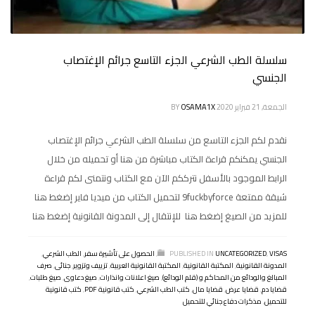
سلسلة الطب الشرعي الجزء التاسع جرائم الإغتصاب
الجنسي
الجمعة, 21 فبراير 2020
OSAMA1X
BY
نقدم لكم الجزء التاسع من سلسلة الطب الشرعي جرائم الإغتصاب
الجنسي يمكنكم قراءة الكتاب مباشرة من هنا أو تحميله من خلال
الرابط الموجود بالأسفل نترككم الآن مع الكتاب ونتمنى لكم قراءة
شيقة ممتعة 9fuckbyforce لتحميل الكتاب من ميديا فاير إضغط هنا
للمزيد من الصيغ إضغط هنا للإنتقال إلى المدونة القانونية إضغط هنا
VISAS
,
UNCATEGORIZED
PUBLISHED IN
,
الحصول على تأشيرة سفر
,
الطب الشرعي
,
المدونة القانونية
,
المكتبة القانونية
,
المكتبة القانونية العربية
,
تزييف وتزوير
,
جنائى
,
صرف
المبالغ والودائع من المحاكم و (قلم الودائع)
,
صيغ اعلانات وانذارات
,
صيغ دعاوى
,
صيغ طلبات
,
قضايا دم
,
قضايا عرض
,
قضايا مال
,
كتب الطب الشرعي
,
كتب قانونية PDF
,
كتب قانونية
للتحميل
,
مذكرات دفاع جنائي للتحميل