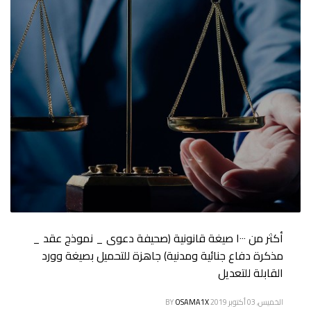
أكثر من ١٠٠٠ صيغة قانونية (صحيفة دعوى _ نموذج عقد _
مذكرة دفاع جنائية ومدنية) جاهزة للتحميل بصيغة وورد
القابلة للتعديل
الخميس, 03 أكتوبر 2019
OSAMA1X
BY