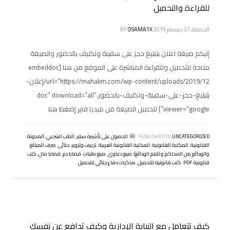
للقراءة والتحميل
الجمعة, 27 ديسمبر 2019
OSAMA1X
BY
إليكم صيغة اعلان بتبليغ حجز على سفينة وتكليف بالحضور والصيغة
متاحة للتحميل وللقراءة المباشرة على الموقع من هنا [embeddoc
url=”https://mahakm.com/wp-content/uploads/2019/12/إعلان-
بتبليغ-حجز-على-سفينة-وتكليف-بالحضور.doc” download=”all”
viewer=”google”] لتحميل الصيغة من ميديا فاير إضغط هنا
UNCATEGORIZED
PUBLISHED IN
,
الحصول على تأشيرة سفر
,
الطب الشرعي
,
المدونة
القانونية
,
المكتبة القانونية
,
المكتبة القانونية العربية
,
تزييف وتزوير
,
جنائى
,
صرف المبالغ
والودائع من المحاكم و (قلم الودائع)
,
صيغ دعاوى
,
صيغ طلبات
,
قضايا دم
,
قضايا مال
,
كتب
قانونية PDF
,
كتب قانونية للتحميل
,
مذكرات دفاع جنائي للتحميل
كيف تتعامل مع النيابة الإدارية وكيف تدافع عن نفسك