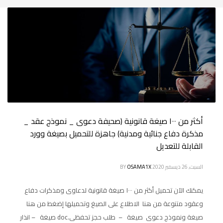
أكثر من ١٠٠٠ صيغة قانونية (صحيفة دعوى _ نموذج عقد _
مذكرة دفاع جنائية ومدنية) جاهزة للتحميل بصيغة وورد
القابلة للتعديل
السبت, 26 ديسمبر 2020
OSAMA1X
BY
يمكنك الآن تحميل أكثر من ١٠٠٠ صيغة قانونية لدعاوى ومذكرات دفاع
وعقود متنوعة من هنا الاطلاع على الصيغ وتحميلها إضغط من هنا
صيغة ونموذج دعوى صيغة – طلب حجز تحفظى.doc صيغة – انذار