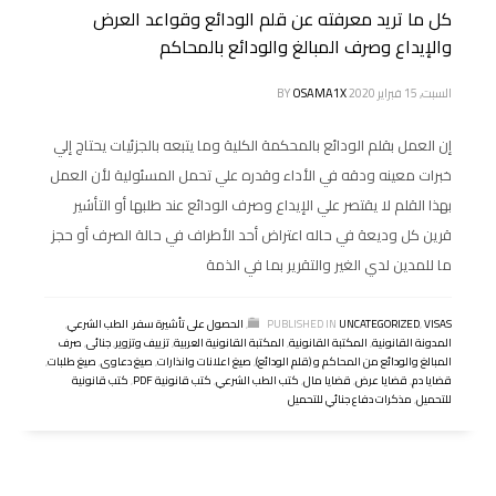
كل ما تريد معرفته عن قلم الودائع وقواعد العرض
والإيداع وصرف المبالغ والودائع بالمحاكم
السبت, 15 فبراير 2020
OSAMA1X
BY
إن العمل بقلم الودائع بالمحكمة الكلية وما يتبعه بالجزئيات يحتاج إلي
خبرات معينه ودقه في الأداء وقدره علي تحمل المسئولية لأن العمل
بهذا القلم لا يقتصر علي الإيداع وصرف الودائع عند طلبها أو التأشير
قرين كل وديعة في حاله اعتراض أحد الأطراف في حالة الصرف أو حجز
ما للمدين لدي الغير والتقرير بما في الذمة
VISAS
,
UNCATEGORIZED
PUBLISHED IN
,
الحصول على تأشيرة سفر
,
الطب الشرعي
,
المدونة القانونية
,
المكتبة القانونية
,
المكتبة القانونية العربية
,
تزييف وتزوير
,
جنائى
,
صرف
المبالغ والودائع من المحاكم و (قلم الودائع)
,
صيغ اعلانات وانذارات
,
صيغ دعاوى
,
صيغ طلبات
,
قضايا دم
,
قضايا عرض
,
قضايا مال
,
كتب الطب الشرعي
,
كتب قانونية PDF
,
كتب قانونية
للتحميل
,
مذكرات دفاع جنائي للتحميل