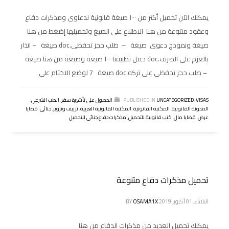
يمكنك الآن تحميل أكثر من ١٠٠٠ صيغة قانونية لدعاوى ومذكرات دفاع
وعقود متنوعة من هنا الاطلاع على الصيغ وتحميلها إضغط من هنا
صيغة ونموذج دعوى صيغة – طلب حجز تحفظى.doc صيغة – انذار
بالعزم على الصرف.doc حمل تطبيقنا ١٠٠٠ صيغة وصيغة من هنا صيغة
– طلب حجز تحفظى على تركه.doc صيغة 7 لوضع الاختام على
VISAS
,
UNCATEGORIZED
PUBLISHED IN
,
الحصول على تأشيرة سفر
,
الطب الشرعي
,
المدونة القانونية
,
المكتبة القانونية
,
المكتبة القانونية العربية
,
تزييف وتزوير
,
جنائى
,
قضايا
عرض
,
قضايا مال
,
كتب قانونية للتحميل
,
مذكرات دفاع جنائي للتحميل