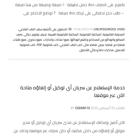
بالعزم على الصرف.doc حمل تطبيقنا ١٠٠٠ صيغة وصيغة من هنا صيغة
– طلب حجز تحفظى على تركه.doc صيغة 7 لوضع الاختام على
VISAS
,
UNCATEGORIZED
PUBLISHED IN
,
الحصول على تأشيرة سفر
,
الطب الشرعي
,
المدونة القانونية
,
المكتبة القانونية
,
المكتبة القانونية العربية
,
تزييف وتزوير
,
جنائى
,
صرف
المبالغ والودائع من المحاكم و (قلم الودائع)
,
صيغ اعلانات وانذارات
,
صيغ دعاوى
,
صيغ طلبات
,
قضايا دم
,
قضايا عرض
,
قضايا مال
,
كتب الطب الشرعي
,
كتب قانونية PDF
,
كتب قانونية
للتحميل
,
مذكرات دفاع جنائي للتحميل
خدمة الإستعلام عن سريان أي توكيل أو إلغاؤه متاحة
الآن عبر موقعنا
الثلاثاء, 25 أغسطس 2020
OSAMA1X
BY
الآن أصبح بإمكانك الإستعلام عن مدى سريان أي توكيل أو محرر
موثق أو إلغاؤه من داخل مكتبك أو حتى منزلك عبر موقعنا وذلك عن