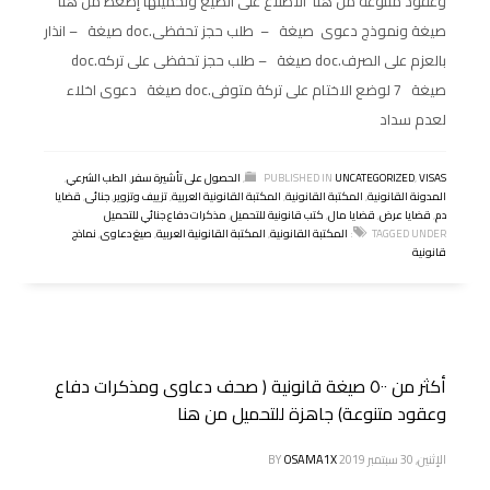
أكثر من ١٠٠٠ صيغة قانونية ( صحيفة دعوى _ نموذج عقد _
مذكرة دفاع جنائية ومدنية ) جاهزة للتحميل بصيغة وورد
القابلة للتعديل
الإثنين, 30 سبتمبر 2019
OSAMA1X
BY
يمكنك الآن تحميل أكثر من ١٠٠٠ صيغة قانونية لدعاوى ومذكرات دفاع
وعقود متنوعة من هنا الاطلاع على الصيغ وتحميلها إضغط من هنا
صيغة ونموذج دعوى صيغة – طلب حجز تحفظى.doc صيغة – انذار
بالعزم على الصرف.doc صيغة – طلب حجز تحفظى على تركه.doc
صيغة 7 لوضع الاختام على تركة متوفى.doc صيغة دعوى اخلاء
لعدم سداد
VISAS
,
UNCATEGORIZED
PUBLISHED IN
,
الحصول على تأشيرة سفر
,
الطب الشرعي
,
المدونة القانونية
,
المكتبة القانونية
,
المكتبة القانونية العربية
,
تزييف وتزوير
,
جنائى
,
قضايا
دم
,
قضايا عرض
,
قضايا مال
,
كتب قانونية للتحميل
,
مذكرات دفاع جنائي للتحميل
TAGGED UNDER:
المكتبة القانونية
,
المكتبة القانونية العربية
,
صيغ دعاوى
,
نماذج