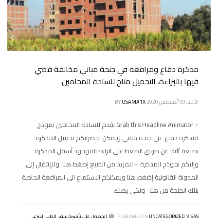
مذكرة دفاع ومرافعة في جنحة مباني مخالفة قضي
فيها بالبراءة. التحميل متاح للسادة المحامين
الأحد, 09 أغسطس 2020
OSAMA1X
BY
↑ Grab this Headline Animator نقدم للسادة المحامين نموذج
لمذكرة دفاع فى جنحة مباني ويمكن لحضراتكم تحميل المذكرة
بصيغة pdf عن طريق الضغط على الرابط الموجود أسفل المذكرة
وإليكم نموذج المذكرة :- للمزيد من الصيغ إضغط هنا وللإنتقال إلى
المدونة القانونية إضغط هنا ويمكنكم الاستماع الى المرافعة الخاصة
بتلك الجنحة من هنا ولكي يصلك
VISAS
,
UNCATEGORIZED
PUBLISHED IN
,
الحصول على تأشيرة سفر
,
الطب الشرعي
,