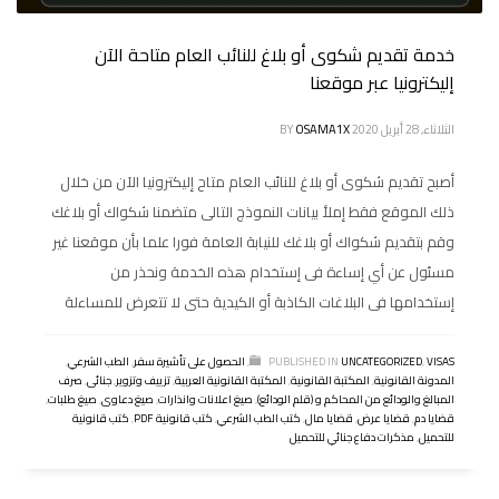
خدمة تقديم شكوى أو بلاغ للنائب العام متاحة الآن
إليكترونيا عبر موقعنا
الثلاثاء, 28 أبريل 2020
OSAMA1X
BY
أصبح تقديم شكوى أو بلاغ للنائب العام متاح إليكترونيا الآن من خلال
ذلك الموقع فقط إملأ بيانات النموذج التالى متضمنا شكواك أو بلاغك
وقم بتقديم شكواك أو بلاغك للنيابة العامة فورا علما بأن موقعنا غير
مسئول عن أي إساءة فى إستخدام هذه الخدمة ونحذر من
إستخدامها فى البلاغات الكاذبة أو الكيدية حتى لا تتعرض للمساءلة
VISAS
,
UNCATEGORIZED
PUBLISHED IN
,
الحصول على تأشيرة سفر
,
الطب الشرعي
,
المدونة القانونية
,
المكتبة القانونية
,
المكتبة القانونية العربية
,
تزييف وتزوير
,
جنائى
,
صرف
المبالغ والودائع من المحاكم و (قلم الودائع)
,
صيغ اعلانات وانذارات
,
صيغ دعاوى
,
صيغ طلبات
,
قضايا دم
,
قضايا عرض
,
قضايا مال
,
كتب الطب الشرعي
,
كتب قانونية PDF
,
كتب قانونية
للتحميل
,
مذكرات دفاع جنائي للتحميل