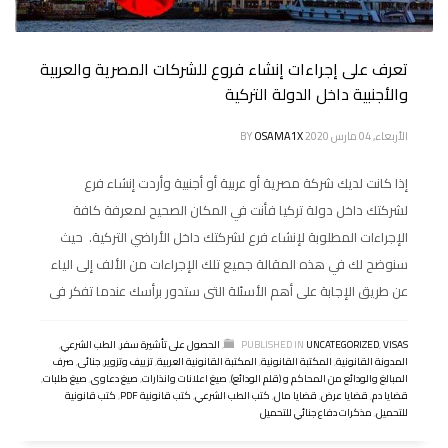
تعرف على إجراءات إنشاء فروع للشركات المصرية والعربية
والأجنبية داخل الدولة التركية
الأربعاء, 04 مارس 2020
OSAMA1X
BY
إذا كانت لديك شركة مصرية أو عربية أو أجنبية وأردت إنشاء فرع
لشركتك داخل دولة تركيا فأنت في المكان الصحيح لمعرفة كافة
الإجراءات المطلوبة لإنشاء فرع لشركتك داخل الأراضي التركية. حيث
سنوضح لك في هذه المقالة جميع تلك الإجراءات من الألف إلى الياء
عن طريق الإجابة على أهم الأسئلة التى ستدور برأسك عندما تفكر فى
VISAS
,
UNCATEGORIZED
PUBLISHED IN
,
الحصول على تأشيرة سفر
,
الطب الشرعي
,
المدونة القانونية
,
المكتبة القانونية
,
المكتبة القانونية العربية
,
تزييف وتزوير
,
جنائى
,
صرف
المبالغ والودائع من المحاكم و (قلم الودائع)
,
صيغ اعلانات وانذارات
,
صيغ دعاوى
,
صيغ طلبات
,
قضايا دم
,
قضايا عرض
,
قضايا مال
,
كتب الطب الشرعي
,
كتب قانونية PDF
,
كتب قانونية
للتحميل
,
مذكرات دفاع جنائي للتحميل