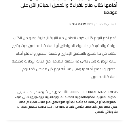
أمامها كتاب متاح للقراءة والتحميل المباشر الآن على
موقعنا
الأربعاء, 25 ديسمبر 2019
OSAMA1X
BY
نقدم لكم اليوم كتاب كيف تتعامل مع النيابة الإدارية وهو من الكتب
الهامة والمفيدة جدا سواء للمواطنين أو للسادة المحامين حيث يشرح
الكتاب كل ما يتعلق بالتحقيق الإدارى وكيفية الحضور والدفاع أمام
النيابة الإدارية وكل شيء عن كيفية التعامل مع النيابة الإدارية وكيفية
الحضور والدفاع أمامها وهى مسألة تهم كل مواطن كما تهم
السادة المحامين
VISAS
,
UNCATEGORIZED
PUBLISHED IN
,
الحصول على تأشيرة سفر
,
الطب الشرعي
,
المدونة القانونية
,
المكتبة القانونية
,
المكتبة القانونية العربية
,
تزييف وتزوير
,
جنائى
,
صرف
المبالغ والودائع من المحاكم و (قلم الودائع)
,
صيغ دعاوى
,
صيغ طلبات
,
قضايا دم
,
قضايا
عرض
,
قضايا مال
,
كتب الطب الشرعي
,
كتب قانونية PDF
,
كتب قانونية للتحميل
,
مذكرات
دفاع جنائي للتحميل