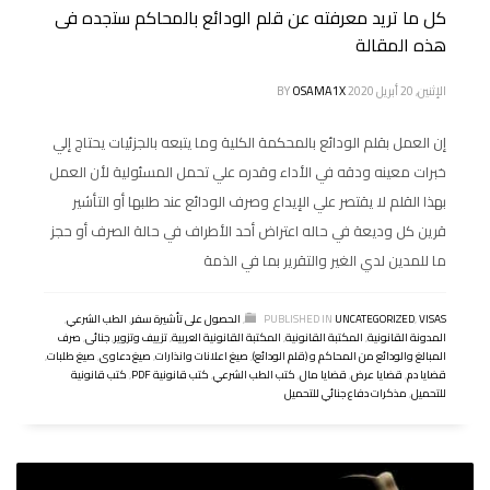
كل ما تريد معرفته عن قلم الودائع بالمحاكم ستجده فى
هذه المقالة
الإثنين, 20 أبريل 2020
OSAMA1X
BY
إن العمل بقلم الودائع بالمحكمة الكلية وما يتبعه بالجزئيات يحتاج إلي
خبرات معينه ودقه في الأداء وقدره علي تحمل المسئولية لأن العمل
بهذا القلم لا يقتصر علي الإيداع وصرف الودائع عند طلبها أو التأشير
قرين كل وديعة في حاله اعتراض أحد الأطراف في حالة الصرف أو حجز
ما للمدين لدي الغير والتقرير بما في الذمة
VISAS
,
UNCATEGORIZED
PUBLISHED IN
,
الحصول على تأشيرة سفر
,
الطب الشرعي
,
المدونة القانونية
,
المكتبة القانونية
,
المكتبة القانونية العربية
,
تزييف وتزوير
,
جنائى
,
صرف
المبالغ والودائع من المحاكم و (قلم الودائع)
,
صيغ اعلانات وانذارات
,
صيغ دعاوى
,
صيغ طلبات
,
قضايا دم
,
قضايا عرض
,
قضايا مال
,
كتب الطب الشرعي
,
كتب قانونية PDF
,
كتب قانونية
للتحميل
,
مذكرات دفاع جنائي للتحميل