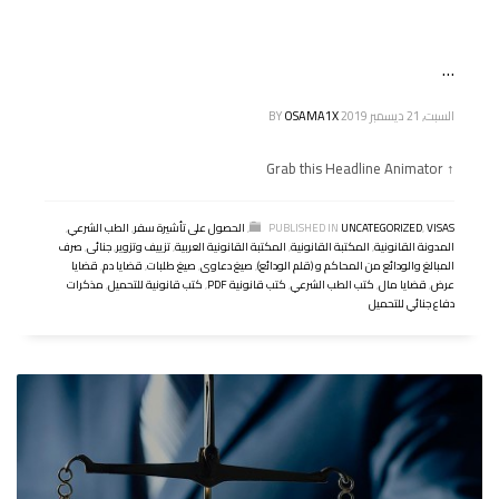
…
السبت, 21 ديسمبر 2019
OSAMA1X
BY
↑ Grab this Headline Animator
VISAS
,
UNCATEGORIZED
PUBLISHED IN
,
الحصول على تأشيرة سفر
,
الطب الشرعي
,
المدونة القانونية
,
المكتبة القانونية
,
المكتبة القانونية العربية
,
تزييف وتزوير
,
جنائى
,
صرف
المبالغ والودائع من المحاكم و (قلم الودائع)
,
صيغ دعاوى
,
صيغ طلبات
,
قضايا دم
,
قضايا
عرض
,
قضايا مال
,
كتب الطب الشرعي
,
كتب قانونية PDF
,
كتب قانونية للتحميل
,
مذكرات
دفاع جنائي للتحميل