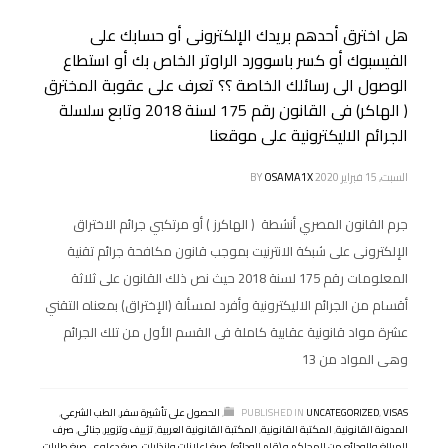
هل اخترق أحدهم بريدك الإلكترونى أو حسابك على
الفيسبوك أو كسر باسوورد الراوتر الخاص بك أو استطاع
الوصول الى رسائلك الخاصة ؟؟ تعرف على عقوبة المخترق
( الهاكر) فى القانون رقم 175 لسنة 2018 وتابع سلسلة
الجرائم الاليكترونية على موقعنا
السبت, 15 فبراير 2020
OSAMA1X
BY
جرم القانون المصري أنشطة ( الهاكرز ) أو مرتكبي جرائم الاختراق
الإلكترونى على شبكة الانترنيت بموجب قانون مكافحة جرائم تقنية
المعلومات رقم 175 لسنة 2018 حيث نص ذلك القانون على ثلاثة
أقسام من الجرائم الاليكترونية وأفرد لمسألة (الإختراق) بمعناه التقني
عشرة مواد قانونية عقابية كاملة فى القسم الأول من تلك الجرائم
وهى المواد من 13
VISAS
,
UNCATEGORIZED
PUBLISHED IN
,
الحصول على تأشيرة سفر
,
الطب الشرعي
,
المدونة القانونية
,
المكتبة القانونية
,
المكتبة القانونية العربية
,
تزييف وتزوير
,
جنائى
,
صرف
المبالغ والودائع من المحاكم و (قلم الودائع)
,
صيغ اعلانات وانذارات
,
صيغ دعاوى
,
صيغ طلبات
,