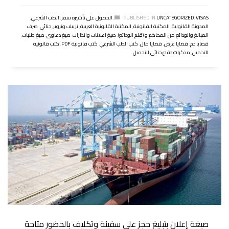
VISAS
,
UNCATEGORIZED
PUBLISHED IN
,
الحصول على تأشيرة سفر
,
الطب الشرعي
,
المدونة القانونية
,
المكتبة القانونية
,
المكتبة القانونية العربية
,
تزييف وتزوير
,
جنائى
,
صرف
المبالغ والودائع من المحاكم و (قلم الودائع)
,
صيغ اعلانات وانذارات
,
صيغ دعاوى
,
صيغ طلبات
,
قضايا دم
,
قضايا عرض
,
قضايا مال
,
كتب الطب الشرعي
,
كتب قانونية PDF
,
كتب قانونية
للتحميل
,
مذكرات دفاع جنائي للتحميل
صيغة إعلان بتبليغ حجز على سفينة وتكليف بالحضور متاحة