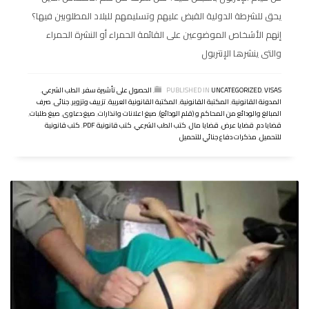
يحق للشرطة الدولية القبض عليهم وتسليمهم للبلاد المطلوبين فيها؟
إنهم الأشخاص الموضوعين على القائمة الحمراء أو النشرة الحمراء
والتى ينشرها الإنتربول
VISAS
,
UNCATEGORIZED
PUBLISHED IN
,
الحصول على تأشيرة سفر
,
الطب الشرعي
,
المدونة القانونية
,
المكتبة القانونية
,
المكتبة القانونية العربية
,
تزييف وتزوير
,
جنائى
,
صرف
المبالغ والودائع من المحاكم و (قلم الودائع)
,
صيغ اعلانات وانذارات
,
صيغ دعاوى
,
صيغ طلبات
,
قضايا دم
,
قضايا عرض
,
قضايا مال
,
كتب الطب الشرعي
,
كتب قانونية PDF
,
كتب قانونية
للتحميل
,
مذكرات دفاع جنائي للتحميل