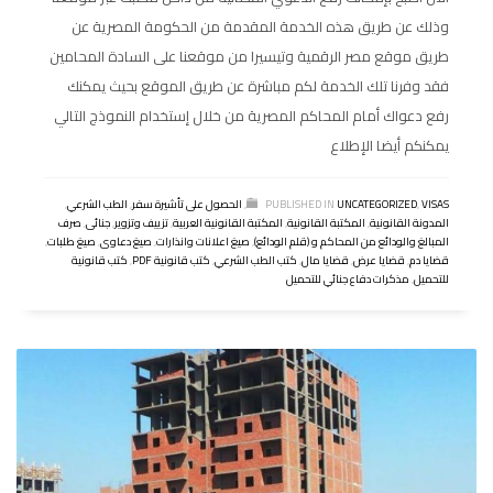
وذلك عن طريق هذه الخدمة المقدمة من الحكومة المصرية عن
طريق موقع مصر الرقمية وتيسيرا من موقعنا على السادة المحامين
فقد وفرنا تلك الخدمة لكم مباشرة عن طريق الموقع بحيث يمكنك
رفع دعواك أمام المحاكم المصرية من خلال إستخدام النموذج التالي
يمكنكم أيضا الإطلاع
VISAS
,
UNCATEGORIZED
PUBLISHED IN
,
الحصول على تأشيرة سفر
,
الطب الشرعي
,
المدونة القانونية
,
المكتبة القانونية
,
المكتبة القانونية العربية
,
تزييف وتزوير
,
جنائى
,
صرف
المبالغ والودائع من المحاكم و (قلم الودائع)
,
صيغ اعلانات وانذارات
,
صيغ دعاوى
,
صيغ طلبات
,
قضايا دم
,
قضايا عرض
,
قضايا مال
,
كتب الطب الشرعي
,
كتب قانونية PDF
,
كتب قانونية
للتحميل
,
مذكرات دفاع جنائي للتحميل