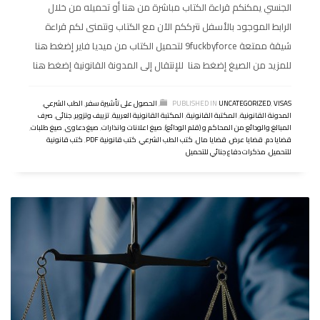
الجنسي يمكنكم قراءة الكتاب مباشرة من هنا أو تحميله من خلال
الرابط الموجود بالأسفل نترككم الآن مع الكتاب ونتمنى لكم قراءة
شيقة ممتعة 9fuckbyforce لتحميل الكتاب من ميديا فاير إضغط هنا
للمزيد من الصيغ إضغط هنا للإنتقال إلى المدونة القانونية إضغط هنا
VISAS
,
UNCATEGORIZED
PUBLISHED IN
,
الحصول على تأشيرة سفر
,
الطب الشرعي
,
المدونة القانونية
,
المكتبة القانونية
,
المكتبة القانونية العربية
,
تزييف وتزوير
,
جنائى
,
صرف
المبالغ والودائع من المحاكم و (قلم الودائع)
,
صيغ اعلانات وانذارات
,
صيغ دعاوى
,
صيغ طلبات
,
قضايا دم
,
قضايا عرض
,
قضايا مال
,
كتب الطب الشرعي
,
كتب قانونية PDF
,
كتب قانونية
للتحميل
,
مذكرات دفاع جنائي للتحميل