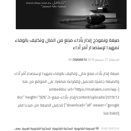
صيغة ونموذج إنذار بأداء مبلغ من المال وتكليف بالوفاء
تمهيدا لإستصدار أمر أداء
الجمعة, 27 ديسمبر 2019
OSAMA1X
BY
صيغة إنذار بأداء مبلغ مالي وتكليف بالوفاء تمهيدا لإستصدار أمر أداء
والصيغة جاهزة للتحميل وللقراءة مباشرة على الموقع من هنا
[embeddoc url=”https://mahakm.com/wp-
content/uploads/2019/12/إنذار-بأداء-مبلغ-3.doc” height=”50%”
download=”all” viewer=”google”] لتحميل الصيغة من ميديا فاير
إضغط هنا
PUBLISHED IN
المدونة القانونية
,
المكتبة القانونية
,
المكتبة القانونية العربية
,
صرف