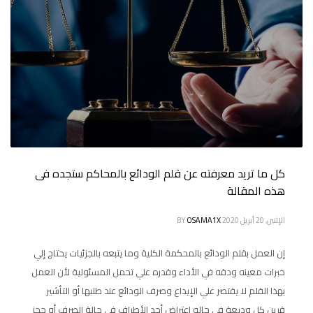
كل ما تريد معرفته عن قلم الودائع بالمحاكم ستجده فى
هذه المقالة
الإثنين, 20 أبريل 2020
OSAMA1X
BY
إن العمل بقلم الودائع بالمحكمة الكلية وما يتبعه بالجزئيات يحتاج إلي
خبرات معينه ودقه في الأداء وقدره علي تحمل المسئولية لأن العمل
بهذا القلم لا يقتصر علي الإيداع وصرف الودائع عند طلبها أو التأشير
قرين كل وديعة في حاله اعتراض أحد الأطراف في حالة الصرف أو حجز