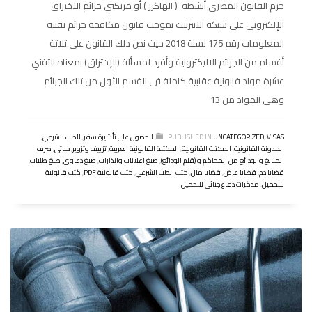
جرم القانون المصري أنشطة ( الهاكرز ) أو مرتكبي جرائم الاختراق
الإلكترونى على شبكة الانترنيت بموجب قانون مكافحة جرائم تقنية
المعلومات رقم 175 لسنة 2018 حيث نص ذلك القانون على ثلاثة
أقسام من الجرائم الاليكترونية وأفرد لمسألة (الإختراق) بمعناه التقني
عشرة مواد قانونية عقابية كاملة فى القسم الأول من تلك الجرائم
وهى المواد من 13
VISAS
,
UNCATEGORIZED
PUBLISHED IN
,
الحصول على تأشيرة سفر
,
الطب الشرعي
,
المدونة القانونية
,
المكتبة القانونية
,
المكتبة القانونية العربية
,
تزييف وتزوير
,
جنائى
,
صرف
المبالغ والودائع من المحاكم و (قلم الودائع)
,
صيغ اعلانات وانذارات
,
صيغ دعاوى
,
صيغ طلبات
,
قضايا دم
,
قضايا عرض
,
قضايا مال
,
كتب الطب الشرعي
,
كتب قانونية PDF
,
كتب قانونية
للتحميل
,
مذكرات دفاع جنائي للتحميل