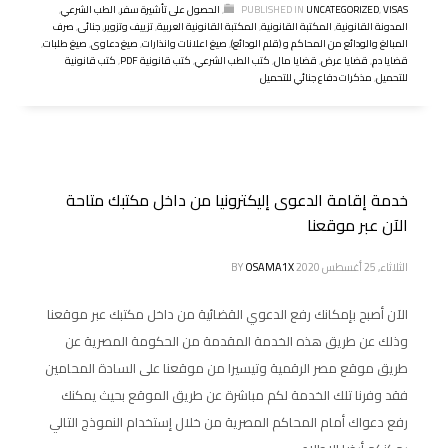
VISAS
,
UNCATEGORIZED
PUBLISHED IN
,
الحصول على تأشيرة سفر
,
الطب الشرعي
,
المدونة القانونية
,
المكتبة القانونية
,
المكتبة القانونية العربية
,
تزييف وتزوير
,
جنائى
,
صرف
المبالغ والودائع من المحاكم و (قلم الودائع)
,
صيغ اعلانات وانذارات
,
صيغ دعاوى
,
صيغ طلبات
,
قضايا دم
,
قضايا عرض
,
قضايا مال
,
كتب الطب الشرعي
,
كتب قانونية PDF
,
كتب قانونية
للتحميل
,
مذكرات دفاع جنائي للتحميل
خدمة إقامة الدعوى إليكترونيا من داخل مكتبك متاحة
الآن عبر موقعنا
الثلاثاء, 25 أغسطس 2020
OSAMA1X
BY
الآن أصبح بإمكانك رفع الدعوي القضائية من داخل مكتبك عبر موقعنا
وذلك عن طريق هذه الخدمة المقدمة من الحكومة المصرية عن
طريق موقع مصر الرقمية وتيسيرا من موقعنا على السادة المحامين
فقد وفرنا تلك الخدمة لكم مباشرة عن طريق الموقع بحيث يمكنك
رفع دعواك أمام المحاكم المصرية من خلال إستخدام النموذج التالي