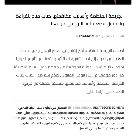
الجريمة المنظمة وأساليب مكافحتها كتاب متاح للقراءة
والتحميل بصيغة pdf الآن على موقعنا
السبت, 21 مارس 2020
OSAMA1X
BY
أصبحت الجريمة المنظمة أكثر إنتشار فى العصر الراهن وهو ما دعا
العديد من الدول إلى اصدار تشريعات لتأثيمها فضلا عن تأثيمها دوليا
بموجب الإتفاقيات الدولية الموقعة من معظم دول العالم وانطلاقا
من دور موقعنا في نشر الوعي القانوني نقدم لكم هذا الكتاب كتاب
الجريمة المنظمة وأساليب مكافحتها يمكنكم تحميله عن طريق
الضغط على الرابط التالي:-
VISAS
,
UNCATEGORIZED
PUBLISHED IN
,
الحصول على تأشيرة سفر
,
الطب الشرعي
,
المدونة القانونية
,
المكتبة القانونية
,
المكتبة القانونية العربية
,
تزييف وتزوير
,
جنائى
,
صرف
المبالغ والودائع من المحاكم و (قلم الودائع)
,
صيغ اعلانات وانذارات
,
صيغ دعاوى
,
صيغ طلبات
,
قضايا دم
,
قضايا عرض
,
قضايا مال
,
كتب الطب الشرعي
,
كتب قانونية PDF
,
كتب قانونية
للتحميل
,
مذكرات دفاع جنائي للتحميل