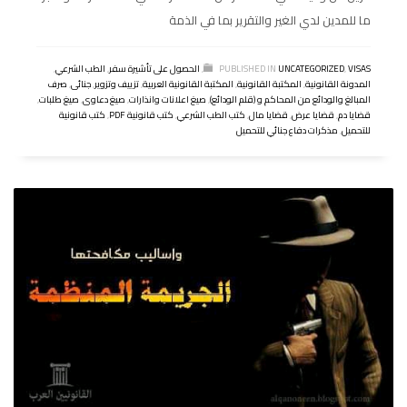
ما للمدين لدي الغير والتقرير بما في الذمة
VISAS
,
UNCATEGORIZED
PUBLISHED IN
,
الحصول على تأشيرة سفر
,
الطب الشرعي
,
المدونة القانونية
,
المكتبة القانونية
,
المكتبة القانونية العربية
,
تزييف وتزوير
,
جنائى
,
صرف
المبالغ والودائع من المحاكم و (قلم الودائع)
,
صيغ اعلانات وانذارات
,
صيغ دعاوى
,
صيغ طلبات
,
قضايا دم
,
قضايا عرض
,
قضايا مال
,
كتب الطب الشرعي
,
كتب قانونية PDF
,
كتب قانونية
للتحميل
,
مذكرات دفاع جنائي للتحميل