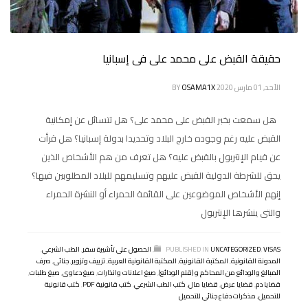
حقيقة القبض على محمد على فى إسبانيا
الأحد, 01 مارس 2020
OSAMA1X
BY
هل سمعت بخبر القبض على محمد على؟ هل تتسائل عن إمكانية
القبض عليه رغم وجوده خارج البلاد وتحديدا بدولة إسبانيا؟ هل قرأت
عن قيام الإنتربول بالقبض عليه؟ هل تعرف من هم الأشخاص الذين
يحق للشرطة الدولية القبض عليهم وتسليمهم للبلاد المطلوبين فيها؟
إنهم الأشخاص الموضوعين على القائمة الحمراء أو النشرة الحمراء
والتى ينشرها الإنتربول
VISAS
,
UNCATEGORIZED
PUBLISHED IN
,
الحصول على تأشيرة سفر
,
الطب الشرعي
,
المدونة القانونية
,
المكتبة القانونية
,
المكتبة القانونية العربية
,
تزييف وتزوير
,
جنائى
,
صرف
المبالغ والودائع من المحاكم و (قلم الودائع)
,
صيغ اعلانات وانذارات
,
صيغ دعاوى
,
صيغ طلبات
,
قضايا دم
,
قضايا عرض
,
قضايا مال
,
كتب الطب الشرعي
,
كتب قانونية PDF
,
كتب قانونية
للتحميل
,
مذكرات دفاع جنائي للتحميل