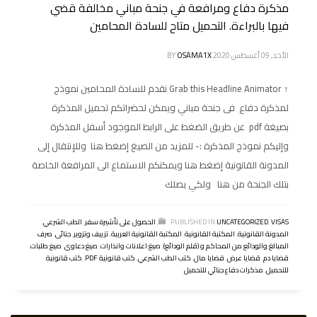
مذكرة دفاع ومرافعة في جنحة مباني مخالفة قضي
فيها بالبراءة. التحميل متاح للسادة المحامين
الأحد, 09 أغسطس 2020
OSAMA1X
BY
↑ Grab this Headline Animator نقدم للسادة المحامين نموذج
لمذكرة دفاع فى جنحة مباني ويمكن لحضراتكم تحميل المذكرة
بصيغة pdf عن طريق الضغط على الرابط الموجود أسفل المذكرة
وإليكم نموذج المذكرة :- للمزيد من الصيغ إضغط هنا وللإنتقال إلى
المدونة القانونية إضغط هنا ويمكنكم الاستماع الى المرافعة الخاصة
بتلك الجنحة من هنا ولكي يصلك
VISAS
,
UNCATEGORIZED
PUBLISHED IN
,
الحصول على تأشيرة سفر
,
الطب الشرعي
,
المدونة القانونية
,
المكتبة القانونية
,
المكتبة القانونية العربية
,
تزييف وتزوير
,
جنائى
,
صرف
المبالغ والودائع من المحاكم و (قلم الودائع)
,
صيغ اعلانات وانذارات
,
صيغ دعاوى
,
صيغ طلبات
,
قضايا دم
,
قضايا عرض
,
قضايا مال
,
كتب الطب الشرعي
,
كتب قانونية PDF
,
كتب قانونية
للتحميل
,
مذكرات دفاع جنائي للتحميل