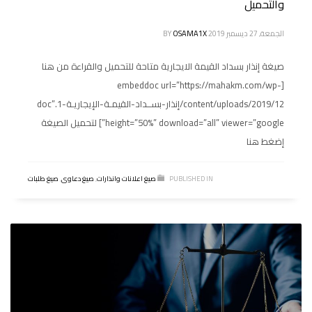
والتحميل
الجمعة, 27 ديسمبر 2019
OSAMA1X
BY
صيغة إنذار بسداد القيمة الايجارية متاحة للتحميل والقراءة من هنا
[embeddoc url=”https://mahakm.com/wp-
content/uploads/2019/12/إنذار-بســداد-القيمـة-الإيجاريـة-1.doc”
height=”50%” download=”all” viewer=”google”] لتحميل الصيغة
إضغط هنا
PUBLISHED IN
صيغ اعلانات وانذارات
,
صيغ دعاوى
,
صيغ طلبات