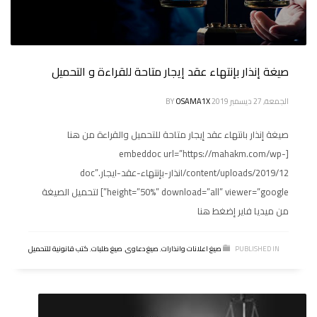
صيغة إنذار بإنتهاء عقد إيجار متاحة للقراءة و التحميل
الجمعة, 27 ديسمبر 2019
OSAMA1X
BY
صيغة إنذار بانتهاء عقد إيجار متاحة للتحميل والقراءة من هنا
[embeddoc url=”https://mahakm.com/wp-
content/uploads/2019/12/انذار-بإنتهاء-عقد-ايجار.doc”
height=”50%” download=”all” viewer=”google”] لتحميل الصيغة
من ميديا فاير إضغط هنا
PUBLISHED IN
صيغ اعلانات وانذارات
,
صيغ دعاوى
,
صيغ طلبات
,
كتب قانونية للتحميل