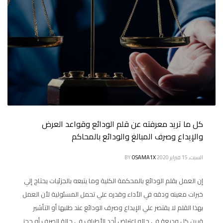
كل ما تريد معرفته عن قلم الودائع وقواعد العرض
والإيداع وصرف المبالغ والودائع بالمحاكم
السبت, 15 فبراير 2020
OSAMA1X
BY
إن العمل بقلم الودائع بالمحكمة الكلية وما يتبعه بالجزئيات يحتاج إلي
خبرات معينه ودقه في الأداء وقدره علي تحمل المسئولية لأن العمل
بهذا القلم لا يقتصر علي الإيداع وصرف الودائع عند طلبها أو التأشير
قرين كل وديعة في حاله اعتراض أحد الأطراف في حالة الصرف أو حجز