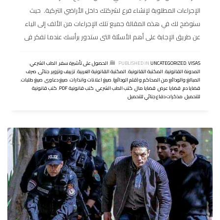
الإجراءات المطلوبة لإنشاء فرع لشركتك داخل الأراضي التركية. حيث
سنوضح لك في هذه المقالة جميع تلك الإجراءات من الألف إلى الياء
عن طريق الإجابة على أهم الأسئلة التى ستدور برأسك عندما تفكر فى
VISAS
,
UNCATEGORIZED
PUBLISHED IN
,
الحصول على تأشيرة سفر
,
الطب الشرعي
,
المدونة القانونية
,
المكتبة القانونية
,
المكتبة القانونية العربية
,
تزييف وتزوير
,
جنائى
,
صرف
المبالغ والودائع من المحاكم و (قلم الودائع)
,
صيغ اعلانات وانذارات
,
صيغ دعاوى
,
صيغ طلبات
,
قضايا دم
,
قضايا عرض
,
قضايا مال
,
كتب الطب الشرعي
,
كتب قانونية PDF
,
كتب قانونية
للتحميل
,
مذكرات دفاع جنائي للتحميل