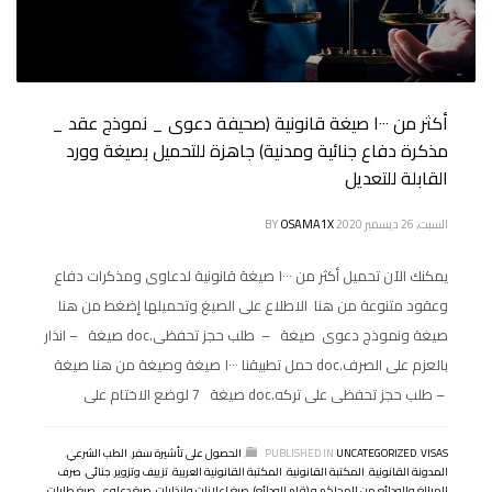
أكثر من ١٠٠٠ صيغة قانونية (صحيفة دعوى _ نموذج عقد _
مذكرة دفاع جنائية ومدنية) جاهزة للتحميل بصيغة وورد
القابلة للتعديل
السبت, 26 ديسمبر 2020
OSAMA1X
BY
يمكنك الآن تحميل أكثر من ١٠٠٠ صيغة قانونية لدعاوى ومذكرات دفاع
وعقود متنوعة من هنا الاطلاع على الصيغ وتحميلها إضغط من هنا
صيغة ونموذج دعوى صيغة – طلب حجز تحفظى.doc صيغة – انذار
بالعزم على الصرف.doc حمل تطبيقنا ١٠٠٠ صيغة وصيغة من هنا صيغة
– طلب حجز تحفظى على تركه.doc صيغة 7 لوضع الاختام على
VISAS
,
UNCATEGORIZED
PUBLISHED IN
,
الحصول على تأشيرة سفر
,
الطب الشرعي
,
المدونة القانونية
,
المكتبة القانونية
,
المكتبة القانونية العربية
,
تزييف وتزوير
,
جنائى
,
صرف
المبالغ والودائع من المحاكم و (قلم الودائع)
,
صيغ اعلانات وانذارات
,
صيغ دعاوى
,
صيغ طلبات
,