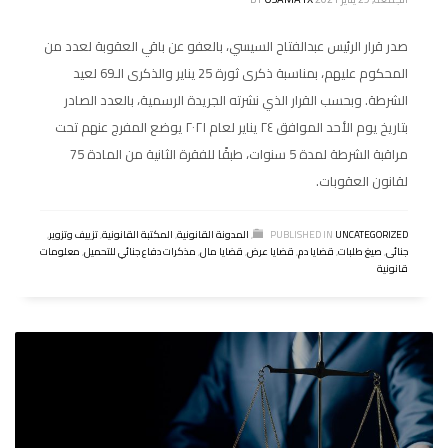
صدر قرار الرئيس عبدالفتاح السيسي، بالعفو عن باقي العقوبة لعدد من
المحكوم عليهم، بمناسبة ذكرى ثورة 25 يناير والذكرى الـ69 لعيد
الشرطة. وبحسب القرار الذي نشرته الجريدة الرسمية، بالعدد الصادر
بتاريخ يوم الأحد الموافق ٢٤ يناير لعام ٢٠٢١ يوضع المفرج عنهم تحت
مراقبة الشرطة لمدة 5 سنوات، طبقًا للفقرة الثانية من المادة 75
لقانون العقوبات.
UNCATEGORIZED
PUBLISHED IN
,
المدونة القانونية
,
المكتبة القانونية
,
تزييف وتزوير
,
جنائى
,
صيغ طلبات
,
قضايا دم
,
قضايا عرض
,
قضايا مال
,
مذكرات دفاع جنائي للتحميل
,
معلومات
قانونية