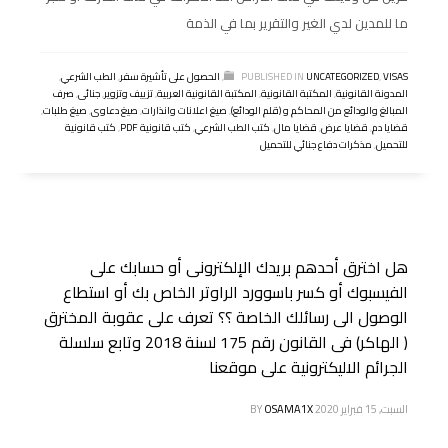
ما للمدين لدي الغير والتقرير بما في الذمة
VISAS
,
UNCATEGORIZED
PUBLISHED IN
,
الحصول على تأشيرة سفر
,
الطب الشرعي
,
المدونة القانونية
,
المكتبة القانونية
,
المكتبة القانونية العربية
,
تزييف وتزوير
,
جنائى
,
صرف
المبالغ والودائع من المحاكم و (قلم الودائع)
,
صيغ اعلانات وانذارات
,
صيغ دعاوى
,
صيغ طلبات
,
قضايا دم
,
قضايا عرض
,
قضايا مال
,
كتب الطب الشرعي
,
كتب قانونية PDF
,
كتب قانونية
للتحميل
,
مذكرات دفاع جنائي للتحميل
هل اخترق أحدهم بريدك الإلكترونى أو حسابك على
الفيسبوك أو كسر باسوورد الراوتر الخاص بك أو استطاع
الوصول الى رسائلك الخاصة ؟؟ تعرف على عقوبة المخترق
( الهاكر) فى القانون رقم 175 لسنة 2018 وتابع سلسلة
الجرائم الاليكترونية على موقعنا
السبت, 15 فبراير 2020
OSAMA1X
BY