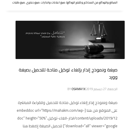
المبالغ والودائع من المحاكم و (قلم الودائع)
,
صيغ اعلانات وانذارات
,
صيغ دعاوى
,
صيغ طلبات
صيغة ونموذج إنذار بإلغاء توكيل متاحة للتحميل بصيغة
وورد
الجمعة, 27 ديسمبر 2019
OSAMA1X
BY
صيغة ونموذج إنذار إلغاء توكيل متاحة للتحميل وللقراءة المباشرة
على الموقع من هنا [embeddoc url=”https://mahakm.com/wp-
content/uploads/2019/12/انذار-الغاء-توكيل.doc” height=”50%”
download=”all” viewer=”google”] لتحميل الصيغة إضغط هنا