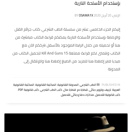
بإستخدام الأسلحة النارية
الإثنين, 20 أبريل 2020
OSAMA1X
BY
إليكم الجزء الخامس عشر من سلسلة الطب الشرعي كتاب جرائم القتل
والإصابة بإستخدام الأسلحة النارية يمكنكم قراءة الكتاب مباشرة من
هنا أو تحميله من خلال الرابط الموجود بالأسفل نترككم الآن مع
الكتاب ونتمنى لكم قراءة ممتعة 15 Kill And Guns لتحميل الكتاب من
ميديا فاير إضغط هنا للمزيد من الصيغ إضغط هنا وللإنتقال إلى
المدونة
PUBLISHED IN
الطب الشرعي
,
المدونة القانونية
,
المكتبة القانونية
,
المكتبة القانونية
العربية
,
تزييف وتزوير
,
جنائى
,
قضايا دم
,
قضايا مال
,
كتب الطب الشرعي
,
كتب قانونية PDF
,
كتب قانونية للتحميل
,
مذكرات دفاع جنائي للتحميل