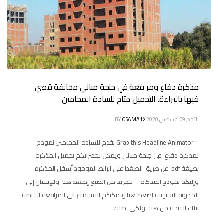
مذكرة دفاع ومرافعة في جنحة مباني مخالفة قضي
فيها بالبراءة. التحميل متاح للسادة المحامين
الأحد, 09 أغسطس 2020
OSAMA1X
BY
↑ Grab this Headline Animator نقدم للسادة المحامين نموذج
لمذكرة دفاع فى جنحة مباني ويمكن لحضراتكم تحميل المذكرة
بصيغة pdf عن طريق الضغط على الرابط الموجود أسفل المذكرة
وإليكم نموذج المذكرة :- للمزيد من الصيغ إضغط هنا وللإنتقال إلى
المدونة القانونية إضغط هنا ويمكنكم الاستماع الى المرافعة الخاصة
بتلك الجنحة من هنا ولكي يصلك