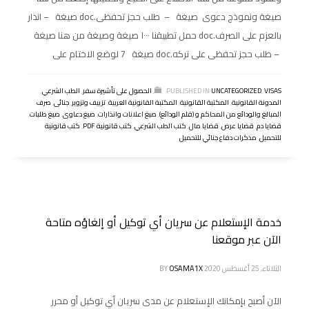
صيغة ونموذج دعوى صيغة – طلب حجز تحفظى.doc صيغة – انذار
بالعزم على الصرف.doc حمل تطبيقنا ١٠٠٠ صيغة وصيغة من هنا صيغة
– طلب حجز تحفظى على تركه.doc صيغة 7 لوضع الاختام على
VISAS
,
UNCATEGORIZED
PUBLISHED IN
,
الحصول على تأشيرة سفر
,
الطب الشرعي
,
المدونة القانونية
,
المكتبة القانونية
,
المكتبة القانونية العربية
,
تزييف وتزوير
,
جنائى
,
صرف
المبالغ والودائع من المحاكم و (قلم الودائع)
,
صيغ اعلانات وانذارات
,
صيغ دعاوى
,
صيغ طلبات
,
قضايا دم
,
قضايا عرض
,
قضايا مال
,
كتب الطب الشرعي
,
كتب قانونية PDF
,
كتب قانونية
للتحميل
,
مذكرات دفاع جنائي للتحميل
خدمة الإستعلام عن سريان أي توكيل أو إلغاؤه متاحة
الآن عبر موقعنا
الثلاثاء, 25 أغسطس 2020
OSAMA1X
BY
الآن أصبح بإمكانك الإستعلام عن مدى سريان أي توكيل أو محرر