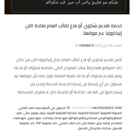
خدمة تقديم شكوى أو بلاغ للنائب العام متاحة الآن
إليكترونيا عبر موقعنا
الثلاثاء, 28 أبريل 2020
OSAMA1X
BY
أصبح تقديم شكوى أو بلاغ للنائب العام متاح إليكترونيا الآن من خلال
ذلك الموقع فقط إملأ بيانات النموذج التالى متضمنا شكواك أو بلاغك
وقم بتقديم شكواك أو بلاغك للنيابة العامة فورا علما بأن موقعنا غير
مسئول عن أي إساءة فى إستخدام هذه الخدمة ونحذر من
إستخدامها فى البلاغات الكاذبة أو الكيدية حتى لا تتعرض للمساءلة
VISAS
,
UNCATEGORIZED
PUBLISHED IN
,
الحصول على تأشيرة سفر
,
الطب الشرعي
,
المدونة القانونية
,
المكتبة القانونية
,
المكتبة القانونية العربية
,
تزييف وتزوير
,
جنائى
,
صرف
المبالغ والودائع من المحاكم و (قلم الودائع)
,
صيغ اعلانات وانذارات
,
صيغ دعاوى
,
صيغ طلبات
,
قضايا دم
,
قضايا عرض
,
قضايا مال
,
كتب الطب الشرعي
,
كتب قانونية PDF
,
كتب قانونية
للتحميل
,
مذكرات دفاع جنائي للتحميل