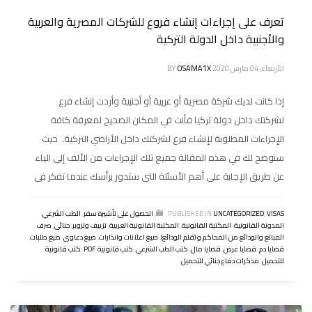
تعرف على إجراءات إنشاء فروع للشركات المصرية والعربية
والأجنبية داخل الدولة التركية
الأربعاء, 04 مارس 2020
OSAMA1X
BY
إذا كانت لديك شركة مصرية أو عربية أو أجنبية وأردت إنشاء فرع
لشركتك داخل دولة تركيا فأنت في المكان الصحيح لمعرفة كافة
الإجراءات المطلوبة لإنشاء فرع لشركتك داخل الأراضي التركية. حيث
سنوضح لك في هذه المقالة جميع تلك الإجراءات من الألف إلى الياء
عن طريق الإجابة على أهم الأسئلة التى ستدور برأسك عندما تفكر فى
VISAS
,
UNCATEGORIZED
PUBLISHED IN
,
الحصول على تأشيرة سفر
,
الطب الشرعي
,
المدونة القانونية
,
المكتبة القانونية
,
المكتبة القانونية العربية
,
تزييف وتزوير
,
جنائى
,
صرف
المبالغ والودائع من المحاكم و (قلم الودائع)
,
صيغ اعلانات وانذارات
,
صيغ دعاوى
,
صيغ طلبات
,
قضايا دم
,
قضايا عرض
,
قضايا مال
,
كتب الطب الشرعي
,
كتب قانونية PDF
,
كتب قانونية
للتحميل
,
مذكرات دفاع جنائي للتحميل