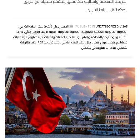
الجريمة المنظمة وأساليب مكافحتها يمكنكم تحميله عن طريق
الضغط على الرابط التالي:-
VISAS
,
UNCATEGORIZED
PUBLISHED IN
,
الحصول على تأشيرة سفر
,
الطب الشرعي
,
المدونة القانونية
,
المكتبة القانونية
,
المكتبة القانونية العربية
,
تزييف وتزوير
,
جنائى
,
صرف
المبالغ والودائع من المحاكم و (قلم الودائع)
,
صيغ اعلانات وانذارات
,
صيغ دعاوى
,
صيغ طلبات
,
قضايا دم
,
قضايا عرض
,
قضايا مال
,
كتب الطب الشرعي
,
كتب قانونية PDF
,
كتب قانونية
للتحميل
,
مذكرات دفاع جنائي للتحميل