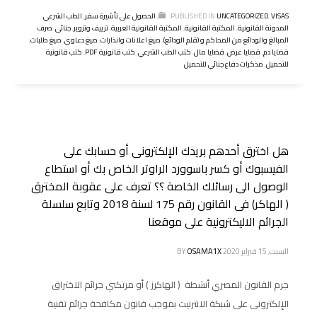
VISAS
,
UNCATEGORIZED
PUBLISHED IN
,
الحصول على تأشيرة سفر
,
الطب الشرعي
,
المدونة القانونية
,
المكتبة القانونية
,
المكتبة القانونية العربية
,
تزييف وتزوير
,
جنائى
,
صرف
المبالغ والودائع من المحاكم و (قلم الودائع)
,
صيغ اعلانات وانذارات
,
صيغ دعاوى
,
صيغ طلبات
,
قضايا دم
,
قضايا عرض
,
قضايا مال
,
كتب الطب الشرعي
,
كتب قانونية PDF
,
كتب قانونية
للتحميل
,
مذكرات دفاع جنائي للتحميل
هل اخترق أحدهم بريدك الإلكترونى أو حسابك على
الفيسبوك أو كسر باسوورد الراوتر الخاص بك أو استطاع
الوصول الى رسائلك الخاصة ؟؟ تعرف على عقوبة المخترق
( الهاكر) فى القانون رقم 175 لسنة 2018 وتابع سلسلة
الجرائم الاليكترونية على موقعنا
السبت, 15 فبراير 2020
OSAMA1X
BY
جرم القانون المصري أنشطة ( الهاكرز ) أو مرتكبي جرائم الاختراق
الإلكترونى على شبكة الانترنيت بموجب قانون مكافحة جرائم تقنية