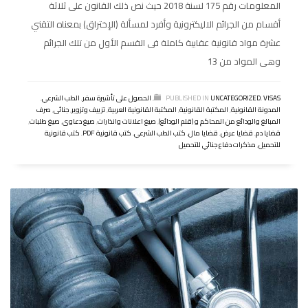
المعلومات رقم 175 لسنة 2018 حيث نص ذلك القانون على ثلاثة
أقسام من الجرائم الاليكترونية وأفرد لمسألة (الإختراق) بمعناه التقني
عشرة مواد قانونية عقابية كاملة فى القسم الأول من تلك الجرائم
وهى المواد من 13
VISAS
,
UNCATEGORIZED
PUBLISHED IN
,
الحصول على تأشيرة سفر
,
الطب الشرعي
,
المدونة القانونية
,
المكتبة القانونية
,
المكتبة القانونية العربية
,
تزييف وتزوير
,
جنائى
,
صرف
المبالغ والودائع من المحاكم و (قلم الودائع)
,
صيغ اعلانات وانذارات
,
صيغ دعاوى
,
صيغ طلبات
,
قضايا دم
,
قضايا عرض
,
قضايا مال
,
كتب الطب الشرعي
,
كتب قانونية PDF
,
كتب قانونية
للتحميل
,
مذكرات دفاع جنائي للتحميل