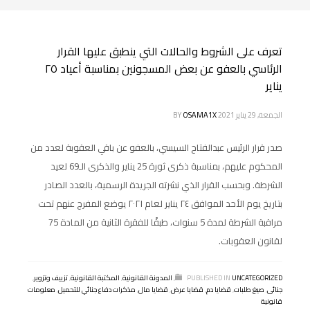
تعرف على الشروط والحالات التي ينطبق عليها القرار
الرئاسي بالعفو عن بعض المسجونين بمناسبة أعياد ٢٥
يناير
الجمعة, 29 يناير 2021
OSAMA1X
BY
صدر قرار الرئيس عبدالفتاح السيسي، بالعفو عن باقي العقوبة لعدد من
المحكوم عليهم، بمناسبة ذكرى ثورة 25 يناير والذكرى الـ69 لعيد
الشرطة. وبحسب القرار الذي نشرته الجريدة الرسمية، بالعدد الصادر
بتاريخ يوم الأحد الموافق ٢٤ يناير لعام ٢٠٢١ يوضع المفرج عنهم تحت
مراقبة الشرطة لمدة 5 سنوات، طبقًا للفقرة الثانية من المادة 75
لقانون العقوبات.
UNCATEGORIZED
PUBLISHED IN
,
المدونة القانونية
,
المكتبة القانونية
,
تزييف وتزوير
,
جنائى
,
صيغ طلبات
,
قضايا دم
,
قضايا عرض
,
قضايا مال
,
مذكرات دفاع جنائي للتحميل
,
معلومات
قانونية