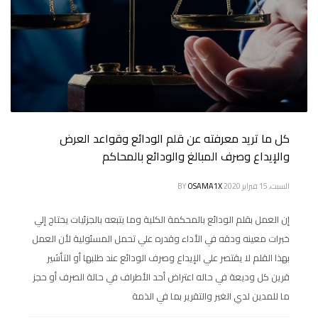
كل ما تريد معرفته عن قلم الودائع وقواعد العرض
والإيداع وصرف المبالغ والودائع بالمحاكم
السبت, 15 فبراير 2020
OSAMA1X
BY
إن العمل بقلم الودائع بالمحكمة الكلية وما يتبعه بالجزئيات يحتاج إلي
خبرات معينه ودقه في الأداء وقدره علي تحمل المسئولية لأن العمل
بهذا القلم لا يقتصر علي الإيداع وصرف الودائع عند طلبها أو التأشير
قرين كل وديعة في حاله اعتراض أحد الأطراف في حالة الصرف أو حجز
ما للمدين لدي الغير والتقرير بما في الذمة