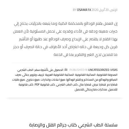
الإثنين, 20 أبريل 2020
OSAMA1X
BY
إن العمل بقلم الودائع بالمحكمة الكلية وما يتبعه بالجزئيات يحتاج إلي
خبرات معينه ودقه في الأداء وقدره علي تحمل المسئولية لأن العمل
بهذا القلم لا يقتصر علي الإيداع وصرف الودائع عند طلبها أو التأشير
قرين كل وديعة في حاله اعتراض أحد الأطراف في حالة الصرف أو حجز
ما للمدين لدي الغير والتقرير بما في الذمة
VISAS
,
UNCATEGORIZED
PUBLISHED IN
,
الحصول على تأشيرة سفر
,
الطب الشرعي
,
المدونة القانونية
,
المكتبة القانونية
,
المكتبة القانونية العربية
,
تزييف وتزوير
,
جنائى
,
صرف
المبالغ والودائع من المحاكم و (قلم الودائع)
,
صيغ اعلانات وانذارات
,
صيغ دعاوى
,
صيغ طلبات
,
قضايا دم
,
قضايا عرض
,
قضايا مال
,
كتب الطب الشرعي
,
كتب قانونية PDF
,
كتب قانونية
للتحميل
,
مذكرات دفاع جنائي للتحميل
سلسلة الطب الشرعي كتاب جرائم القتل والإصابة