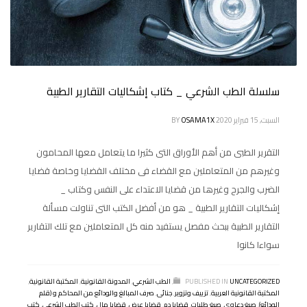
سلسلة الطب الشرعي _ كتاب إشكاليات التقارير الطبية
السبت, 15 فبراير 2020
OSAMA1X
BY
التقرير الطبى من أهم الأوراق التى كثيرا ما يتعامل معها المحامون
وغيرهم من المتعاملين مع القضاء فى مختلف القضايا وخاصة قضايا
الضرب والجرح وغيرها من قضايا الاعتداء على النفس وكتاب _
إشكاليات التقارير الطبية _ هو من أفضل الكتب التى تناولت مسألة
التقارير الطبية ببحث مفصل يستفيد منه كل المتعاملين مع تلك التقارير
سواءا كانوا
UNCATEGORIZED
PUBLISHED IN
,
الطب الشرعي
,
المدونة القانونية
,
المكتبة القانونية
,
المكتبة القانونية العربية
,
تزييف وتزوير
,
جنائى
,
صرف المبالغ والودائع من المحاكم و (قلم
الودائع)
,
صيغ دعاوى
,
صيغ طلبات
,
قضايا دم
,
قضايا عرض
,
قضايا مال
,
كتب الطب الشرعي
,
كتب