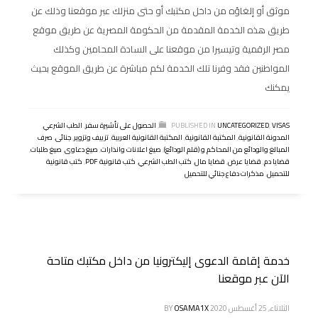
موثق أو إلغاؤه من داخل مكتبك أو حتى منزلك عبر موقعنا وذلك عن
طريق هذه الخدمة المقدمة من الحكومة المصرية عن طريق موقع
مصر الرقمية وتيسيرا من موقعنا على السادة المحامين وكذلك
المواطنين فقد وفرنا تلك الخدمة لكم مباشرة عن طريق الموقع بحيث
يمكنك
VISAS
,
UNCATEGORIZED
PUBLISHED IN
,
الحصول على تأشيرة سفر
,
الطب الشرعي
,
المدونة القانونية
,
المكتبة القانونية
,
المكتبة القانونية العربية
,
تزييف وتزوير
,
جنائى
,
صرف
المبالغ والودائع من المحاكم و (قلم الودائع)
,
صيغ اعلانات وانذارات
,
صيغ دعاوى
,
صيغ طلبات
,
قضايا دم
,
قضايا عرض
,
قضايا مال
,
كتب الطب الشرعي
,
كتب قانونية PDF
,
كتب قانونية
للتحميل
,
مذكرات دفاع جنائي للتحميل
خدمة إقامة الدعوى إليكترونيا من داخل مكتبك متاحة
الآن عبر موقعنا
الثلاثاء, 25 أغسطس 2020
OSAMA1X
BY