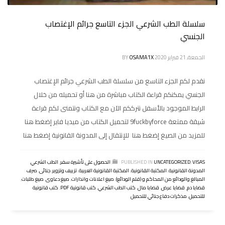
سلسلة الطب الشرعي الجزء التاسع جرائم الإغتصاب
الجنسي
الجمعة, 21 فبراير 2020
OSAMA1X
BY
نقدم لكم الجزء التاسع من سلسلة الطب الشرعي جرائم الإغتصاب
الجنسي يمكنكم قراءة الكتاب مباشرة من هنا أو تحميله من خلال
الرابط الموجود بالأسفل نترككم الآن مع الكتاب ونتمنى لكم قراءة
شيقة ممتعة 9fuckbyforce لتحميل الكتاب من ميديا فاير إضغط هنا
للمزيد من الصيغ إضغط هنا للإنتقال إلى المدونة القانونية إضغط هنا
VISAS
,
UNCATEGORIZED
PUBLISHED IN
,
الحصول على تأشيرة سفر
,
الطب الشرعي
,
المدونة القانونية
,
المكتبة القانونية
,
المكتبة القانونية العربية
,
تزييف وتزوير
,
جنائى
,
صرف
المبالغ والودائع من المحاكم و (قلم الودائع)
,
صيغ اعلانات وانذارات
,
صيغ دعاوى
,
صيغ طلبات
,
قضايا دم
,
قضايا عرض
,
قضايا مال
,
كتب الطب الشرعي
,
كتب قانونية PDF
,
كتب قانونية
للتحميل
,
مذكرات دفاع جنائي للتحميل