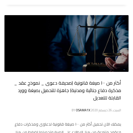
أكثر من ١٠٠٠ صيغة قانونية (صحيفة دعوى _ نموذج عقد _
مذكرة دفاع جنائية ومدنية) جاهزة للتحميل بصيغة وورد
القابلة للتعديل
السبت, 26 ديسمبر 2020
OSAMA1X
BY
يمكنك الآن تحميل أكثر من ١٠٠٠ صيغة قانونية لدعاوى ومذكرات دفاع
وعقود متنوعة من هنا الاطلاع على الصيغ وتحميلها إضغط من هنا