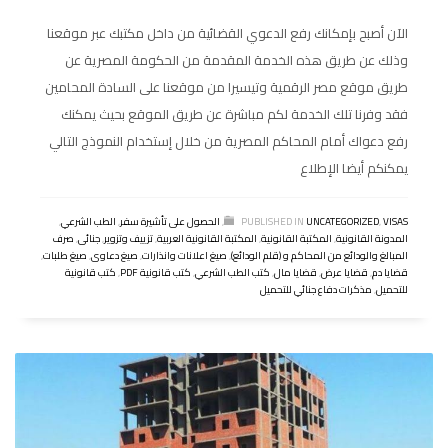
الآن أصبح بإمكانك رفع الدعوي القضائية من داخل مكتبك عبر موقعنا
وذلك عن طريق هذه الخدمة المقدمة من الحكومة المصرية عن
طريق موقع مصر الرقمية وتيسيرا من موقعنا على السادة المحامين
فقد وفرنا تلك الخدمة لكم مباشرة عن طريق الموقع بحيث يمكنك
رفع دعواك أمام المحاكم المصرية من خلال إستخدام النموذج التالي
يمكنكم أيضا الإطلاع
VISAS
,
UNCATEGORIZED
PUBLISHED IN
,
الحصول على تأشيرة سفر
,
الطب الشرعي
,
المدونة القانونية
,
المكتبة القانونية
,
المكتبة القانونية العربية
,
تزييف وتزوير
,
جنائى
,
صرف
المبالغ والودائع من المحاكم و (قلم الودائع)
,
صيغ اعلانات وانذارات
,
صيغ دعاوى
,
صيغ طلبات
,
قضايا دم
,
قضايا عرض
,
قضايا مال
,
كتب الطب الشرعي
,
كتب قانونية PDF
,
كتب قانونية
للتحميل
,
مذكرات دفاع جنائي للتحميل