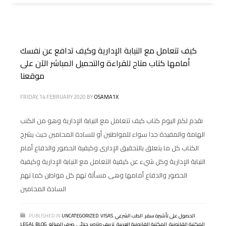
كيف تتعامل مع النيابة الإدارية وكيف تدافع عن نفسك
أمامها كتاب متاح للقراءة والتحميل المباشر الآن على
موقعنا
FRIDAY, 14 FEBRUARY 2020
BY
OSAMA1X
نقدم لكم اليوم كتاب كيف تتعامل مع النيابة الإدارية وهو من الكتب
الهامة والمفيدة جدا سواء للمواطنين أو للسادة المحامين حيث يشرح
الكتاب كل ما يتعلق بالتحقيق الإدارى وكيفية الحضور والدفاع أمام
النيابة الإدارية وكل شيء عن كيفية التعامل مع النيابة الإدارية وكيفية
الحضور والدفاع أمامها وهى مسألة تهم كل مواطن كما تهم
السادة المحامين
,
الحصول على تأشيرة سفر
,
الطب الشرعي
,
VISAS
,
UNCATEGORIZED
PUBLISHED IN
المكتبة القانونية
,
المكتبة القانونية العربية
,
تزييف وتزوير
,
جنائى
,
صرف المبالغ
,
LEGAL BLOG