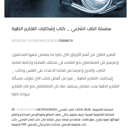
سلسلة الطب الشرعي _ كتاب إشكاليات التقارير الطبية
SATURDAY, 15 FEBRUARY 2020
BY
OSAMA1X
التقرير الطبى من أهم الأوراق التى كثيرا ما يتعامل معها المحامون
وغيرهم من المتعاملين مع القضاء فى مختلف القضايا وخاصة قضايا
الضرب والجرح وغيرها من قضايا الاعتداء على النفس وكتاب _
إشكاليات التقارير الطبية _ هو من أفضل الكتب التى تناولت مسألة
التقارير الطبية ببحث مفصل يستفيد منه كل المتعاملين مع تلك التقارير
سواءا كانوا
المكتبة القانونية
,
,
LEGAL BLOG
,
الطب الشرعي
,
UNCATEGORIZED
PUBLISHED IN
المكتبة القانونية العربية
,
تزييف وتزوير
,
جنائى
,
صرف المبالغ والودائع من المحاكم و (قلم
الودائع)
,
صيغ دعاوى
,
صيغ طلبات
,
قضايا دم
,
قضايا عرض
,
قضايا مال
,
كتب الطب الشرعي
,
كتب
كتب قانونية للتحميل
,
مذكرات دفاع جنائي للتحميل
,
قانونية PDF