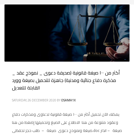
أكثر من ١٠٠٠ صيغة قانونية (صحيفة دعوى _ نموذج عقد _
مذكرة دفاع جنائية ومدنية) جاهزة للتحميل بصيغة وورد
القابلة للتعديل
SATURDAY, 26 DECEMBER 2020
BY
OSAMA1X
يمكنك الآن تحميل أكثر من ١٠٠٠ صيغة قانونية لدعاوى ومذكرات دفاع
وعقود متنوعة من هنا الاطلاع على الصيغ وتحميلها إضغط من هنا
صيغة ونموذج دعوى صيغة – طلب حجز تحفظى.doc صيغة – انذار