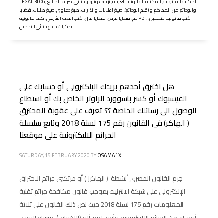
المكتبة القانونية
,
المكتبة القانونية العربية
,
تزييف وتزوير
,
جنائى
,
صرف المبالغ
,
LEGAL BLOG
والودائع من المحاكم و (قلم الودائع)
,
صيغ اعلانات وانذارات
,
صيغ دعاوى
,
صيغ طلبات
,
قضايا
كتب قانونية للتحميل
,
,
كتب قانونية PDF
دم
,
قضايا عرض
,
قضايا مال
,
كتب الطب الشرعي
,
مذكرات دفاع جنائي للتحميل
هل اخترق أحدهم بريدك الإلكترونى أو حسابك على
الفيسبوك أو كسر باسوورد الراوتر الخاص بك أو استطاع
الوصول الى رسائلك الخاصة ؟؟ تعرف على عقوبة المخترق
( الهاكر) فى القانون رقم 175 لسنة 2018 وتابع سلسلة
الجرائم الاليكترونية على موقعنا
SATURDAY, 15 FEBRUARY 2020
BY
OSAMA1X
جرم القانون المصري أنشطة ( الهاكرز ) أو مرتكبي جرائم الاختراق
الإلكترونى على شبكة الانترنيت بموجب قانون مكافحة جرائم تقنية
المعلومات رقم 175 لسنة 2018 حيث نص ذلك القانون على ثلاثة
أقسام من الجرائم الاليكترونية وأفرد لمسألة (الإختراق) بمعناه التقني