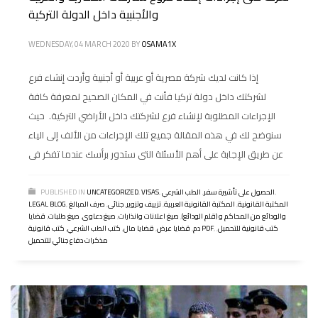
والأجنبية داخل الدولة التركية
WEDNESDAY, 04 MARCH 2020
BY
OSAMA1X
إذا كانت لديك شركة مصرية أو عربية أو أجنبية وأردت إنشاء فرع
لشركتك داخل دولة تركيا فأنت في المكان الصحيح لمعرفة كافة
الإجراءات المطلوبة لإنشاء فرع لشركتك داخل الأراضي التركية. حيث
سنوضح لك في هذه المقالة جميع تلك الإجراءات من الألف إلى الياء
عن طريق الإجابة على أهم الأسئلة التى ستدور برأسك عندما تفكر فى
,
الحصول على تأشيرة سفر
,
الطب الشرعي
,
VISAS
,
UNCATEGORIZED
PUBLISHED IN
المكتبة القانونية
,
المكتبة القانونية العربية
,
تزييف وتزوير
,
جنائى
,
صرف المبالغ
,
LEGAL BLOG
والودائع من المحاكم و (قلم الودائع)
,
صيغ اعلانات وانذارات
,
صيغ دعاوى
,
صيغ طلبات
,
قضايا
كتب قانونية للتحميل
,
,
كتب قانونية PDF
دم
,
قضايا عرض
,
قضايا مال
,
كتب الطب الشرعي
,
مذكرات دفاع جنائي للتحميل