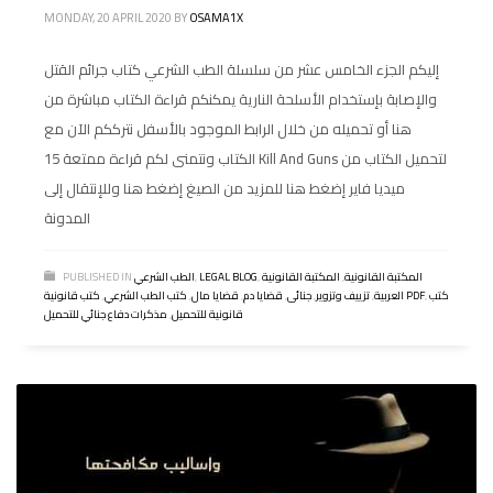
MONDAY, 20 APRIL 2020
BY
OSAMA1X
إليكم الجزء الخامس عشر من سلسلة الطب الشرعي كتاب جرائم القتل
والإصابة بإستخدام الأسلحة النارية يمكنكم قراءة الكتاب مباشرة من
هنا أو تحميله من خلال الرابط الموجود بالأسفل نترككم الآن مع
الكتاب ونتمنى لكم قراءة ممتعة 15 Kill And Guns لتحميل الكتاب من
ميديا فاير إضغط هنا للمزيد من الصيغ إضغط هنا وللإنتقال إلى
المدونة
المكتبة القانونية
,
المكتبة القانونية
,
LEGAL BLOG
,
الطب الشرعي
PUBLISHED IN
كتب
,
كتب قانونية PDF
العربية
,
تزييف وتزوير
,
جنائى
,
قضايا دم
,
قضايا مال
,
كتب الطب الشرعي
,
قانونية للتحميل
,
مذكرات دفاع جنائي للتحميل