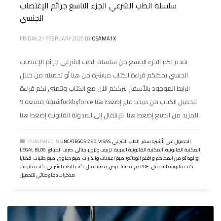
سلسلة الطب الشرعي الجزء التاسع جرائم الإغتصاب
الجنسي
FRIDAY, 21 FEBRUARY 2020
BY
OSAMA1X
نقدم لكم الجزء التاسع من سلسلة الطب الشرعي جرائم الإغتصاب
الجنسي يمكنكم قراءة الكتاب مباشرة من هنا أو تحميله من خلال
الرابط الموجود بالأسفل نترككم الآن مع الكتاب ونتمنى لكم قراءة
شيقة ممتعة 9fuckbyforce لتحميل الكتاب من ميديا فاير إضغط هنا
للمزيد من الصيغ إضغط هنا للإنتقال إلى المدونة القانونية إضغط هنا
,
الحصول على تأشيرة سفر
,
الطب الشرعي
,
VISAS
,
UNCATEGORIZED
PUBLISHED IN
المكتبة القانونية
,
المكتبة القانونية العربية
,
تزييف وتزوير
,
جنائى
,
صرف المبالغ
,
LEGAL BLOG
والودائع من المحاكم و (قلم الودائع)
,
صيغ اعلانات وانذارات
,
صيغ دعاوى
,
صيغ طلبات
,
قضايا
كتب قانونية للتحميل
,
,
كتب قانونية PDF
دم
,
قضايا عرض
,
قضايا مال
,
كتب الطب الشرعي
,
مذكرات دفاع جنائي للتحميل