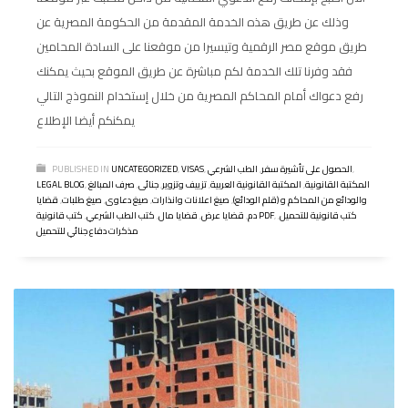
وذلك عن طريق هذه الخدمة المقدمة من الحكومة المصرية عن
طريق موقع مصر الرقمية وتيسيرا من موقعنا على السادة المحامين
فقد وفرنا تلك الخدمة لكم مباشرة عن طريق الموقع بحيث يمكنك
رفع دعواك أمام المحاكم المصرية من خلال إستخدام النموذج التالي
يمكنكم أيضا الإطلاع
,
الحصول على تأشيرة سفر
,
الطب الشرعي
,
VISAS
,
UNCATEGORIZED
PUBLISHED IN
المكتبة القانونية
,
المكتبة القانونية العربية
,
تزييف وتزوير
,
جنائى
,
صرف المبالغ
,
LEGAL BLOG
والودائع من المحاكم و (قلم الودائع)
,
صيغ اعلانات وانذارات
,
صيغ دعاوى
,
صيغ طلبات
,
قضايا
كتب قانونية للتحميل
,
,
كتب قانونية PDF
دم
,
قضايا عرض
,
قضايا مال
,
كتب الطب الشرعي
,
مذكرات دفاع جنائي للتحميل