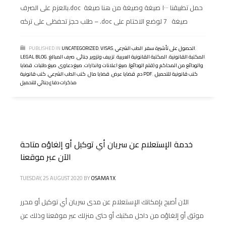
بالعزم على الصرف.doc حمل تطبيقنا ١٠٠٠ صيغة وصيغة من هنا صيغة
– طلب حجز تحفظى على تركه.doc صيغة 7 لوضع الاختام على
,
الحصول على تأشيرة سفر
,
الطب الشرعي
,
VISAS
,
UNCATEGORIZED
PUBLISHED IN
المكتبة القانونية
,
المكتبة القانونية العربية
,
تزييف وتزوير
,
جنائى
,
صرف المبالغ
,
LEGAL BLOG
والودائع من المحاكم و (قلم الودائع)
,
صيغ اعلانات وانذارات
,
صيغ دعاوى
,
صيغ طلبات
,
قضايا
كتب قانونية للتحميل
,
,
كتب قانونية PDF
دم
,
قضايا عرض
,
قضايا مال
,
كتب الطب الشرعي
,
مذكرات دفاع جنائي للتحميل
خدمة الإستعلام عن سريان أي توكيل أو إلغاؤه متاحة
الآن عبر موقعنا
TUESDAY, 25 AUGUST 2020
BY
OSAMA1X
الآن أصبح بإمكانك الإستعلام عن مدى سريان أي توكيل أو محرر
موثق أو إلغاؤه من داخل مكتبك أو حتى منزلك عبر موقعنا وذلك عن