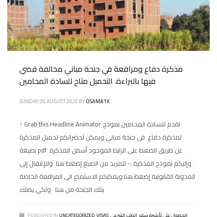
مذكرة دفاع ومرافعة في جنحة مباني مخالفة قضي
فيها بالبراءة. التحميل متاح للسادة المحامين
SUNDAY, 09 AUGUST 2020
BY
OSAMA1X
↑ Grab this Headline Animator نقدم للسادة المحامين نموذج
لمذكرة دفاع فى جنحة مباني ويمكن لحضراتكم تحميل المذكرة
بصيغة pdf عن طريق الضغط على الرابط الموجود أسفل المذكرة
وإليكم نموذج المذكرة :- للمزيد من الصيغ إضغط هنا وللإنتقال إلى
المدونة القانونية إضغط هنا ويمكنكم الاستماع الى المرافعة الخاصة
بتلك الجنحة من هنا ولكي يصلك
,
الحصول على تأشيرة سفر
,
الطب الشرعي
,
VISAS
,
UNCATEGORIZED
PUBLISHED IN