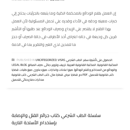
إن العمل بقلم الودائع بالمحكمة الكلية وما يتبعه بالجزئيات يحتاج إلي
خبرات معينه ودقه في الأداء وقدره علي تحمل المسئولية لأن العمل
بهذا القلم لا يقتصر علي الإيداع وصرف الودائع عند طلبها أو التأشير
قرين كل وديعة في حاله اعتراض أحد الأطراف في حالة الصرف أو حجز
ما للمدين لدي الغير والتقرير بما في الذمة
,
الحصول على تأشيرة سفر
,
الطب الشرعي
,
VISAS
,
UNCATEGORIZED
PUBLISHED IN
المكتبة القانونية
,
المكتبة القانونية العربية
,
تزييف وتزوير
,
جنائى
,
صرف المبالغ
,
LEGAL BLOG
والودائع من المحاكم و (قلم الودائع)
,
صيغ اعلانات وانذارات
,
صيغ دعاوى
,
صيغ طلبات
,
قضايا
كتب قانونية للتحميل
,
,
كتب قانونية PDF
دم
,
قضايا عرض
,
قضايا مال
,
كتب الطب الشرعي
,
مذكرات دفاع جنائي للتحميل
سلسلة الطب الشرعي كتاب جرائم القتل والإصابة
بإستخدام الأسلحة النارية