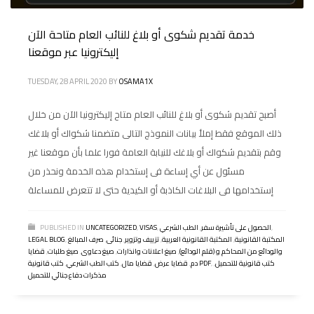
خدمة تقديم شكوى أو بلاغ للنائب العام متاحة الآن
إليكترونيا عبر موقعنا
TUESDAY, 28 APRIL 2020
BY
OSAMA1X
أصبح تقديم شكوى أو بلاغ للنائب العام متاح إليكترونيا الآن من خلال
ذلك الموقع فقط إملأ بيانات النموذج التالى متضمنا شكواك أو بلاغك
وقم بتقديم شكواك أو بلاغك للنيابة العامة فورا علما بأن موقعنا غير
مسئول عن أي إساءة فى إستخدام هذه الخدمة ونحذر من
إستخدامها فى البلاغات الكاذبة أو الكيدية حتى لا تتعرض للمساءلة
,
الحصول على تأشيرة سفر
,
الطب الشرعي
,
VISAS
,
UNCATEGORIZED
PUBLISHED IN
المكتبة القانونية
,
المكتبة القانونية العربية
,
تزييف وتزوير
,
جنائى
,
صرف المبالغ
,
LEGAL BLOG
والودائع من المحاكم و (قلم الودائع)
,
صيغ اعلانات وانذارات
,
صيغ دعاوى
,
صيغ طلبات
,
قضايا
كتب قانونية للتحميل
,
,
كتب قانونية PDF
دم
,
قضايا عرض
,
قضايا مال
,
كتب الطب الشرعي
,
مذكرات دفاع جنائي للتحميل