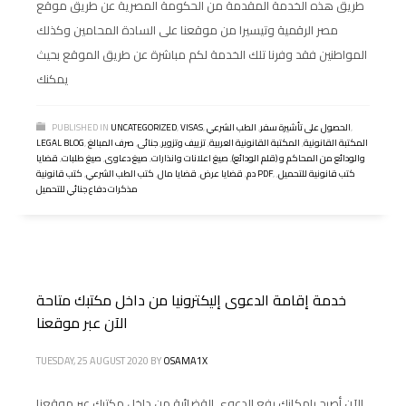
طريق هذه الخدمة المقدمة من الحكومة المصرية عن طريق موقع
مصر الرقمية وتيسيرا من موقعنا على السادة المحامين وكذلك
المواطنين فقد وفرنا تلك الخدمة لكم مباشرة عن طريق الموقع بحيث
يمكنك
,
الحصول على تأشيرة سفر
,
الطب الشرعي
,
VISAS
,
UNCATEGORIZED
PUBLISHED IN
المكتبة القانونية
,
المكتبة القانونية العربية
,
تزييف وتزوير
,
جنائى
,
صرف المبالغ
,
LEGAL BLOG
والودائع من المحاكم و (قلم الودائع)
,
صيغ اعلانات وانذارات
,
صيغ دعاوى
,
صيغ طلبات
,
قضايا
كتب قانونية للتحميل
,
,
كتب قانونية PDF
دم
,
قضايا عرض
,
قضايا مال
,
كتب الطب الشرعي
,
مذكرات دفاع جنائي للتحميل
خدمة إقامة الدعوى إليكترونيا من داخل مكتبك متاحة
الآن عبر موقعنا
TUESDAY, 25 AUGUST 2020
BY
OSAMA1X
الآن أصبح بإمكانك رفع الدعوي القضائية من داخل مكتبك عبر موقعنا