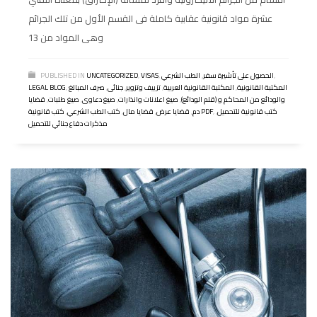
عشرة مواد قانونية عقابية كاملة فى القسم الأول من تلك الجرائم
وهى المواد من 13
,
الحصول على تأشيرة سفر
,
الطب الشرعي
,
VISAS
,
UNCATEGORIZED
PUBLISHED IN
المكتبة القانونية
,
المكتبة القانونية العربية
,
تزييف وتزوير
,
جنائى
,
صرف المبالغ
,
LEGAL BLOG
والودائع من المحاكم و (قلم الودائع)
,
صيغ اعلانات وانذارات
,
صيغ دعاوى
,
صيغ طلبات
,
قضايا
كتب قانونية للتحميل
,
,
كتب قانونية PDF
دم
,
قضايا عرض
,
قضايا مال
,
كتب الطب الشرعي
,
مذكرات دفاع جنائي للتحميل